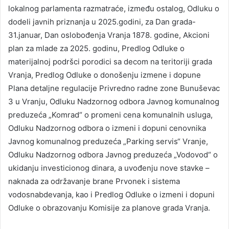
lokalnog parlamenta razmatraće, između ostalog, Odluku o
dodeli javnih priznanja u 2025.godini, za Dan grada-
31.januar, Dan oslobođenja Vranja 1878. godine, Akcioni
plan za mlade za 2025. godinu, Predlog Odluke o
materijalnoj podršci porodici sa decom na teritoriji grada
Vranja, Predlog Odluke o donošenju izmene i dopune
Plana detaljne regulacije Privredno radne zone Bunuševac
3 u Vranju, Odluku Nadzornog odbora Javnog komunalnog
preduzeća „Komrad“ o promeni cena komunalnih usluga,
Odluku Nadzornog odbora o izmeni i dopuni cenovnika
Javnog komunalnog preduzeća „Parking servis“ Vranje,
Odluku Nadzornog odbora Javnog preduzeća „Vodovod“ o
ukidanju investicionog dinara, a uvođenju nove stavke –
naknada za održavanje brane Prvonek i sistema
vodosnabdevanja, kao i Predlog Odluke o izmeni i dopuni
Odluke o obrazovanju Komisije za planove grada Vranja.