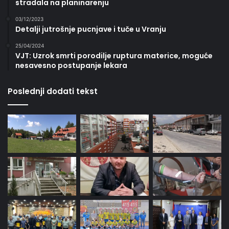
stradala na planinarenju
03/12/2023
Detalji jutrošnje pucnjave i tuče u Vranju
25/04/2024
VJT: Uzrok smrti porodilje ruptura materice, moguće
nesavesno postupanje lekara
Poslednji dodati tekst