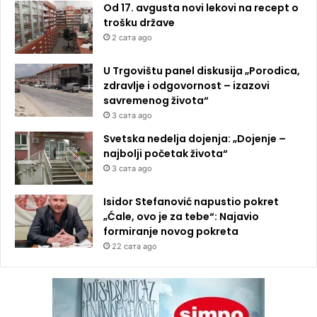
Od 17. avgusta novi lekovi na recept o
trošku države
2 сата ago
U Trgovištu panel diskusija „Porodica,
zdravlje i odgovornost – izazovi
savremenog života“
3 сата ago
Svetska nedelja dojenja: „Dojenje –
najbolji početak života“
3 сата ago
Isidor Stefanović napustio pokret
„Ćale, ovo je za tebe“: Najavio
formiranje novog pokreta
22 сата ago