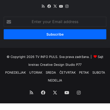
RSS
Facebook
X
YouTube
Instagram
Enter
your
Email
address
© Copyright 2026 TV INFO PULS. Sva prava zadržana. |
Sajt
kreirao
Creative Design Studio P77
PONEDELJAK
UTORAK
SREDA
ČETVRTAK
PETAK
SUBOTA
NEDELJA
RSS
Facebook
X
YouTube
Instagram