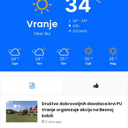
34
℃
Vranje
34º - 24º
23%
3.12 km/h
Clear Sky
34
34
35
35
35
℃
℃
℃
℃
℃
Сре
Чет
Пет
Суб
Нед
Društvo dobrovoljnih davalaca krvi PU
Vranje organizuje akciju na Besnoj
kobili
2 сата ago