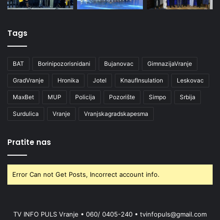
Tags
BAT
Borinipozorisnidani
Bujanovac
GimnazijaVranje
GradVranje
Hronika
Jotel
KnaufInsulation
Leskovac
MaxBet
MUP
Policija
Pozorište
Simpo
Srbija
Surdulica
Vranje
Vranjskagradskapesma
Pratite nas
Error Can not Get Posts, Incorrect account info.
TV INFO PULS Vranje • 060/ 0405-240 • tvinfopuls@gmail.com