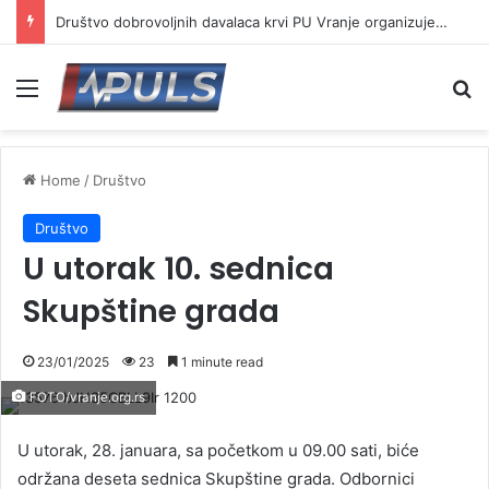
Društvo dobrovoljnih davalaca krvi PU Vranje organizuje akciju na Besnoj kobili
Menu
Se
Home
/
Društvo
Društvo
U utorak 10. sednica
Skupštine grada
23/01/2025
23
1 minute read
FOTO/vranje.org.rs
U utorak, 28. januara, sa početkom u 09.00 sati, biće
održana deseta sednica Skupštine grada. Odbornici