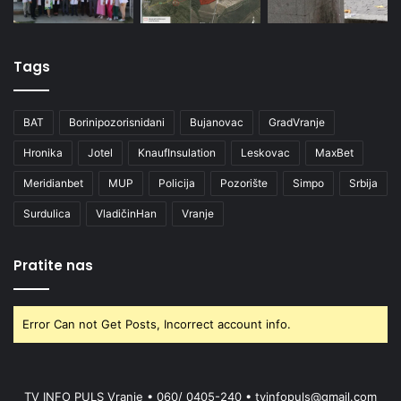
Tags
BAT
Borinipozorisnidani
Bujanovac
GradVranje
Hronika
Jotel
KnaufInsulation
Leskovac
MaxBet
Meridianbet
MUP
Policija
Pozorište
Simpo
Srbija
Surdulica
VladičinHan
Vranje
Pratite nas
Error Can not Get Posts, Incorrect account info.
TV INFO PULS Vranje • 060/ 0405-240 • tvinfopuls@gmail.com