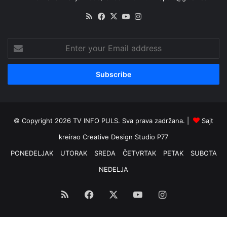
RSS
Facebook
X
YouTube
Instagram
Enter
your
Email
address
© Copyright 2026 TV INFO PULS. Sva prava zadržana. |
Sajt
kreirao
Creative Design Studio P77
PONEDELJAK
UTORAK
SREDA
ČETVRTAK
PETAK
SUBOTA
NEDELJA
RSS
Facebook
X
YouTube
Instagram