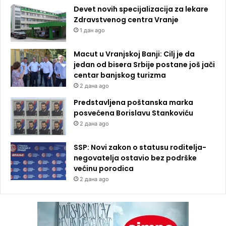
Devet novih specijalizacija za lekare
Zdravstvenog centra Vranje
1 дан ago
Macut u Vranjskoj Banji: Cilj je da
jedan od bisera Srbije postane još jači
centar banjskog turizma
2 дана ago
Predstavljena poštanska marka
posvećena Borislavu Stankoviću
2 дана ago
SSP: Novi zakon o statusu roditelja-
negovatelja ostavio bez podrške
većinu porodica
2 дана ago