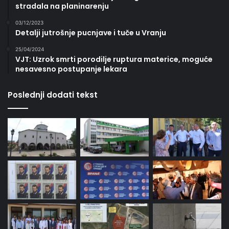
stradala na planinarenju
03/12/2023
Detalji jutrošnje pucnjave i tuče u Vranju
25/04/2024
VJT: Uzrok smrti porodilje ruptura materice, moguće
nesavesno postupanje lekara
Poslednji dodati tekst