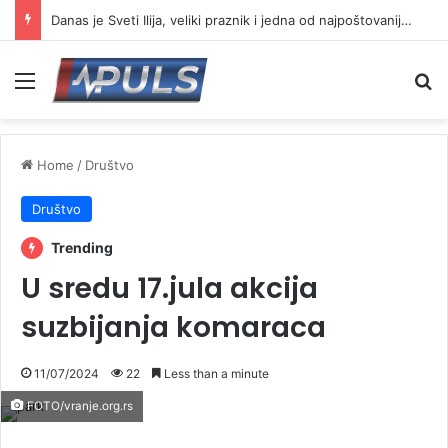
Danas je Sveti Ilija, veliki praznik i jedna od najpoštovanijih slava
Menu
Se
Home
/
Društvo
Društvo
Trending
U sredu 17.jula akcija
suzbijanja komaraca
11/07/2024
22
Less than a minute
FOTO/vranje.org.rs