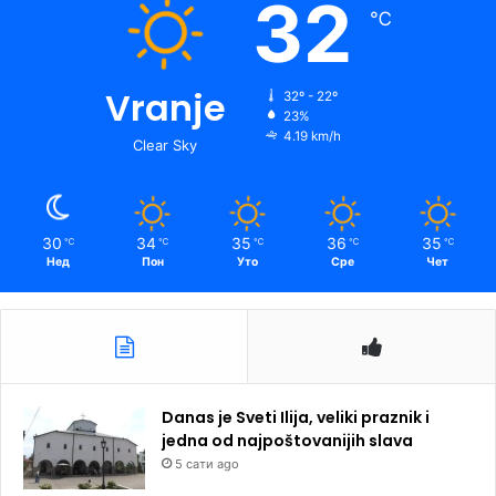
32
℃
Vranje
32º - 22º
23%
4.19 km/h
Clear Sky
30
34
35
36
35
℃
℃
℃
℃
℃
Нед
Пон
Уто
Сре
Чет
Danas je Sveti Ilija, veliki praznik i
jedna od najpoštovanijih slava
5 сати ago