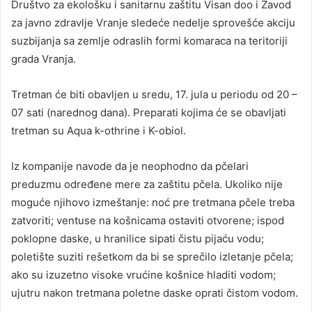
Društvo za ekološku i sanitarnu zaštitu Visan doo i Zavod
za javno zdravlje Vranje sledeće nedelje sprovešće akciju
suzbijanja sa zemlje odraslih formi komaraca na teritoriji
grada Vranja.
Tretman će biti obavljen u sredu, 17. jula u periodu od 20 –
07 sati (narednog dana). Preparati kojima će se obavljati
tretman su Aqua k-othrine i K-obiol.
Iz kompanije navode da je neophodno da pčelari
preduzmu određene mere za zaštitu pčela. Ukoliko nije
moguće njihovo izmeštanje: noć pre tretmana pčele treba
zatvoriti; ventuse na košnicama ostaviti otvorene; ispod
poklopne daske, u hranilice sipati čistu pijaću vodu;
poletište suziti rešetkom da bi se sprečilo izletanje pčela;
ako su izuzetno visoke vrućine košnice hladiti vodom;
ujutru nakon tretmana poletne daske oprati čistom vodom.