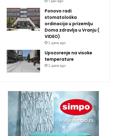
1 дан ago
Ponovo radi
stomatološka
ordinacija u prizemlju
Doma zdravlja u Vranju (
VIDEO)
2 дана ago
Upozorenje na visoke
temperature
2 дана ago