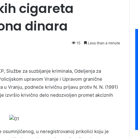
kih cigareta
iona dinara
15
Less than a minute
P, Službe za suzbijanje kriminala, Odelјenja za
a Policijskom upravom Vranje i Upravom granične
a u Vranju, podneće krivičnu prijavu protiv N. N. (1991)
je izvršio krivično delo nedozvolјen promet akciznih
e osumnjičenog, u neregistrovanoj prikolici koju je