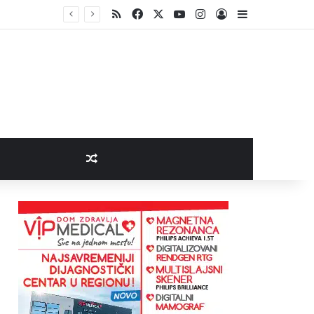
RSS
Facebook
X
YouTube
Instagram
Log In
Sidebar
Random Article