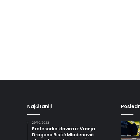
Najčitaniji
Posledn
29/10/2023
Profesorka klavira iz Vranja
Dragana Ristić Mladenović