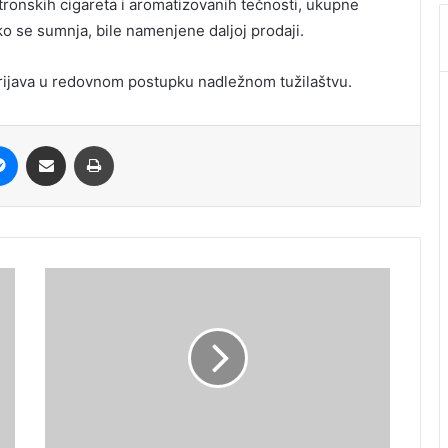
tronskih cigareta i aromatizovanih tečnosti, ukupne
ko se sumnja, bile namenjene dalјoj prodaji.
prijava u redovnom postupku nadležnom tužilaštvu.
it
Messenger
Share via Email
Print