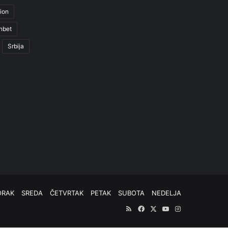
ion
nbet
Srbija
ORAK
SREDA
ČETVRTAK
PETAK
SUBOTA
NEDELJA
RSS
Facebook
X
YouTube
Instagram