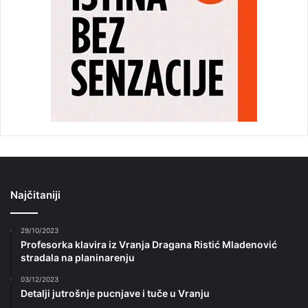
Najčitaniji
29/10/2023
Profesorka klavira iz Vranja Dragana Ristić Mladenović
stradala na planinarenju
03/12/2023
Detalji jutrošnje pucnjave i tuče u Vranju