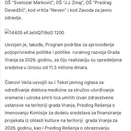
OŠ “Svetozar Marković”, OŠ “J.J. Zmaj”, OŠ “Predrag
Devedžić”, kod vrtića “Neven” i kod Zavoda za javno
zdravlje.
Usvojen je, takođe, Program podrške za sprovođenje
poljoprivredne politike i politike ruralnog razvoja Grada
Vranja za 2026. godinu, za čiju realizaciju su opredeljena
sredstva u iznosu od 11.3 miliona dinara.
Članovi Veća usvojili su i Tekst javnog oglasa za
određivanje doktora medicine za stručno utvrđivanje
vremena i uzroka smrti lica umrlih izvan zdravstvene
ustanove na teritoriji grada Vranja, Predlog Rešenja o
imenovanju Komisije za dodelu sredstava za finansiranje
projekata iz oblasti kulture na teritoriji grada Vranja za
2026. godinu, kao i Predlog Rešenja o obrazovanju