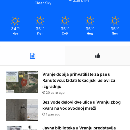
2.35 km/h
Clear Sky
34
35
35
35
35
℃
℃
℃
℃
℃
Чет
Пет
Суб
Нед
Пон
Vranje dobija prihvatilište za pse u
Ranutovcu: Izdati lokacijski uslovi za
izgradnju
20 сати ago
Bez vode delovi dve ulice u Vranju zbog
kvara na vodovodnoj mreži
1 дан ago
Javna biblioteka u Vranju predstavlja