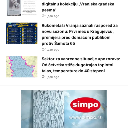
digitalnu kolekciju „Vranjska gradska
pesma“
1 дан ago
Rukometaši Vranja saznali raspored za
novu sezonu: Prvi meč u Kragujevcu,
premijera pred domaćom publikom
protiv Šamota 65
1 дан ago
Sektor za vanredne situacije upozorava:
Od četvrtka stiže dugotrajan toplotni
talas, temperature do 40 stepeni
1 дан ago