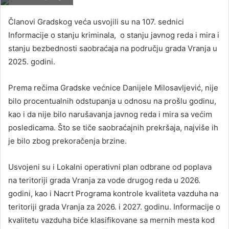
Članovi Gradskog veća usvojili su na 107. sednici
Informacije o stanju kriminala, o stanju javnog reda i mira i
stanju bezbednosti saobraćaja na području grada Vranja u
2025. godini.
Prema rečima Gradske većnice Danijele Milosavljević, nije
bilo procentualnih odstupanja u odnosu na prošlu godinu,
kao i da nije bilo narušavanja javnog reda i mira sa većim
posledicama. Što se tiče saobraćajnih prekršaja, najviše ih
je bilo zbog prekoračenja brzine.
Usvojeni su i Lokalni operativni plan odbrane od poplava
na teritoriji grada Vranja za vode drugog reda u 2026.
godini, kao i Nacrt Programa kontrole kvaliteta vazduha na
teritoriji grada Vranja za 2026. i 2027. godinu. Informacije o
kvalitetu vazduha biće klasifikovane sa mernih mesta kod