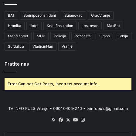
BAT
Borinipozorisnidani
Bujanovac
GradVranje
Hronika
Jotel
KnaufInsulation
Leskovac
MaxBet
Meridianbet
MUP
Policija
Pozorište
Simpo
Srbija
Surdulica
VladičinHan
Vranje
Pratite nas
Error Can not Get Posts, Incorrect account info.
TV INFO PULS Vranje • 060/ 0405-240 • tvinfopuls@gmail.com
RSS
Facebook
X
YouTube
Instagram
Enter