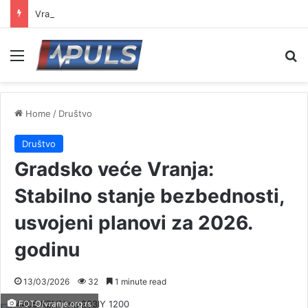
Vranje dobija prihvatilište za pse u Ranutovcu: Izdati lokacijski uslovi za izgradnju
Menu
Se
Home
/
Društvo
Društvo
Gradsko veće Vranja:
Stabilno stanje bezbednosti,
usvojeni planovi za 2026.
godinu
13/03/2026
32
1 minute read
FOTO/vranje.org.rs