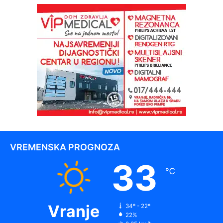
VREMENSKA PROGNOZA
33
℃
Vranje
34º - 22º
22%