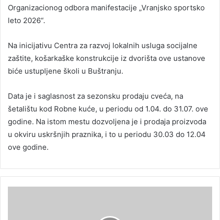
Organizacionog odbora manifestacije „Vranjsko sportsko
leto 2026“.
Na inicijativu Centra za razvoj lokalnih usluga socijalne
zaštite, košarkaške konstrukcije iz dvorišta ove ustanove
biće ustupljene školi u Buštranju.
Data je i saglasnost za sezonsku prodaju cveća, na
šetalištu kod Robne kuće, u periodu od 1.04. do 31.07. ove
godine. Na istom mestu dozvoljena je i prodaja proizvoda
u okviru uskršnjih praznika, i to u periodu 30.03 do 12.04
ove godine.