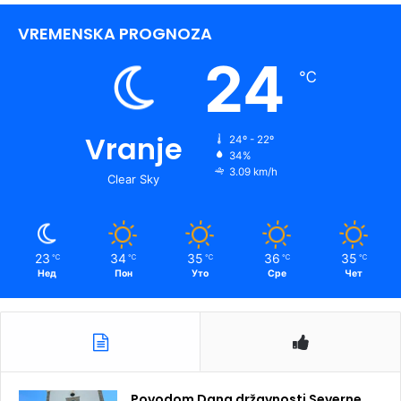
VREMENSKA PROGNOZA
24
℃
Vranje
24º - 22º
34%
3.09 km/h
Clear Sky
23
34
35
36
35
℃
℃
℃
℃
℃
Нед
Пон
Уто
Сре
Чет
Povodom Dana državnosti Severne