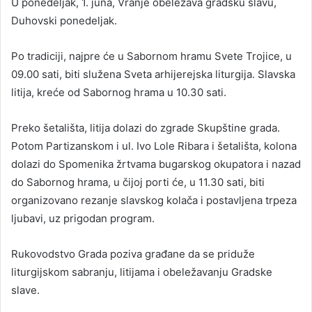
U ponedeljak, 1. juna, Vranje obeležava gradsku slavu,
Duhovski ponedeljak.
Po tradiciji, najpre će u Sabornom hramu Svete Trojice, u
09.00 sati, biti služena Sveta arhijerejska liturgija. Slavska
litija, kreće od Sabornog hrama u 10.30 sati.
Preko šetališta, litija dolazi do zgrade Skupštine grada.
Potom Partizanskom i ul. Ivo Lole Ribara i šetališta, kolona
dolazi do Spomenika žrtvama bugarskog okupatora i nazad
do Sabornog hrama, u čijoj porti će, u 11.30 sati, biti
organizovano rezanje slavskog kolača i postavljena trpeza
ljubavi, uz prigodan program.
Rukovodstvo Grada poziva građane da se priduže
liturgijskom sabranju, litijama i obeležavanju Gradske
slave.