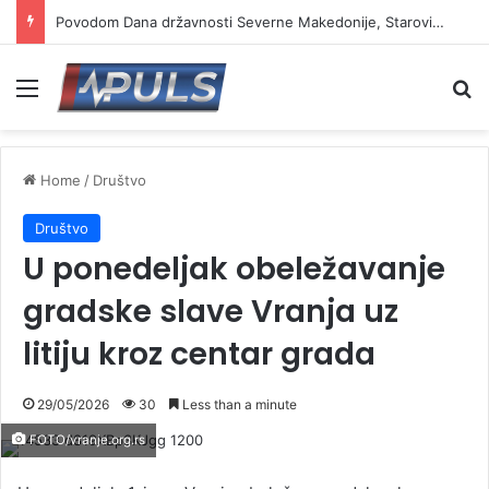
Povodom Dana državnosti Severne Makedonije, Starović i Toškovski u manastiru Prohor Pčinjski
Menu
Se
Home
/
Društvo
Društvo
U ponedeljak obeležavanje
gradske slave Vranja uz
litiju kroz centar grada
29/05/2026
30
Less than a minute
FOTO/vranje.org.rs