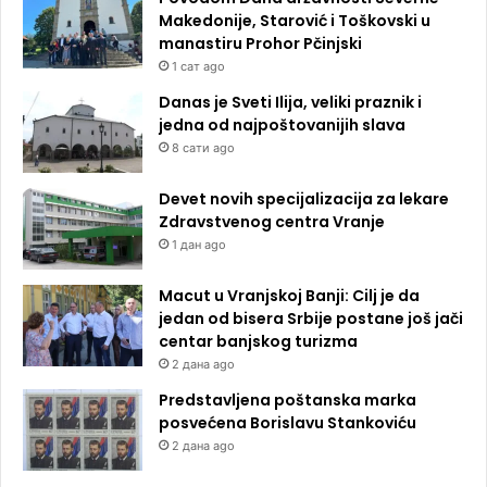
Makedonije, Starović i Toškovski u
manastiru Prohor Pčinjski
1 сат ago
Danas je Sveti Ilija, veliki praznik i
jedna od najpoštovanijih slava
8 сати ago
Devet novih specijalizacija za lekare
Zdravstvenog centra Vranje
1 дан ago
Macut u Vranjskoj Banji: Cilj je da
jedan od bisera Srbije postane još jači
centar banjskog turizma
2 дана ago
Predstavljena poštanska marka
posvećena Borislavu Stankoviću
2 дана ago