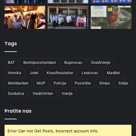
Tags
BAT
Borinipozorisnidani
Bujanovac
GradVranje
Hronika
Jotel
KnaufInsulation
Leskovac
MaxBet
Meridianbet
MUP
Policija
Pozorište
Simpo
Srbija
Surdulica
VladičinHan
Vranje
Pratite nas
Error Can not Get Posts, Incorrect account info.