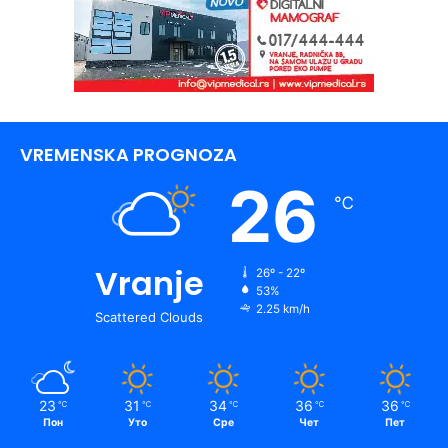
VREMENSKA PROGNOZA
26
℃
Vranje
26º - 22º
53%
2.25 km/h
Scattered Clouds
23
31
34
36
36
℃
℃
℃
℃
℃
Пон
Уто
Сре
Чет
Пет