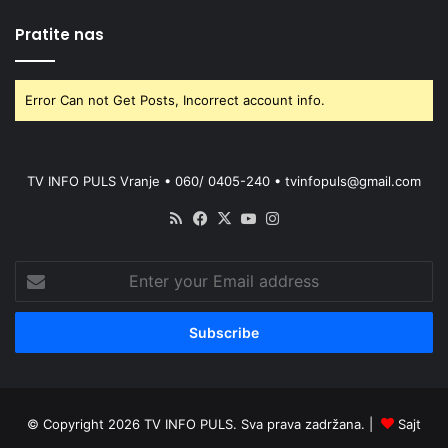
Pratite nas
Error Can not Get Posts, Incorrect account info.
TV INFO PULS Vranje • 060/ 0405-240 • tvinfopuls@gmail.com
RSS
Facebook
X
YouTube
Instagram
Enter
your
Email
address
© Copyright 2026 TV INFO PULS. Sva prava zadržana. |
Sajt