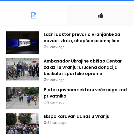
Lažni doktor prevario Vranjanke za
novac i zlato, uhapšen osumnjičeni
6 сати ago
Ambasador Ukrajine obišao Centar
za azil u Vranju: Uručena donacija
bicikala i sportske opreme
6 сати ago
Plate u javnom sektoru veće nego kod
privatnika
8 сати ago
Ekspo karavan danas u Vranju
24 сата ago