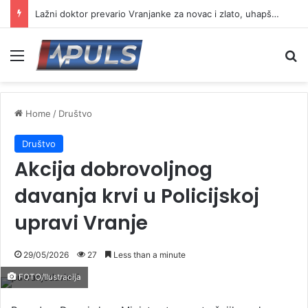
Lažni doktor prevario Vranjanke za novac i zlato, uhapšen osumnjičeni
Menu
Se
Home
/
Društvo
Društvo
Akcija dobrovoljnog
davanja krvi u Policijskoj
upravi Vranje
29/05/2026
27
Less than a minute
FOTO/Ilustracija