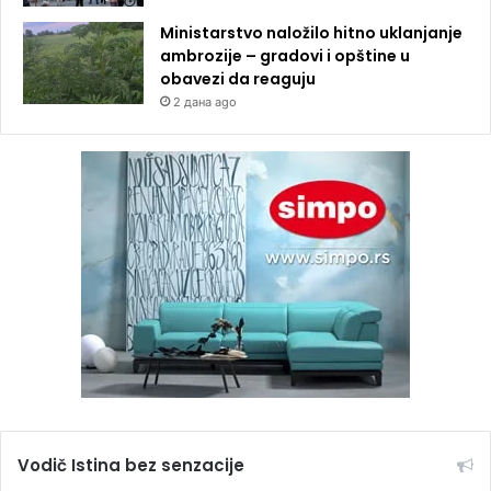
Ministarstvo naložilo hitno uklanjanje
ambrozije – gradovi i opštine u
obavezi da reaguju
2 дана ago
Vodič Istina bez senzacije