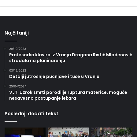
Najčitaniji
29/10/2023
Profesorka klavira iz Vranja Dragana Ristić Mladenović
stradala na planinarenju
03/12/2023
Detalji jutrošnje pucnjave i tuče u Vranju
25/04/2024
VJT: Uzrok smrti porodilje ruptura materice, moguće
nesavesno postupanje lekara
Poslednji dodati tekst