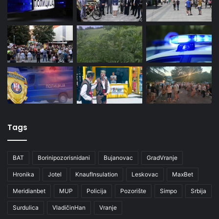
Tags
BAT
Borinipozorisnidani
Bujanovac
GradVranje
Hronika
Jotel
KnaufInsulation
Leskovac
MaxBet
Meridianbet
MUP
Policija
Pozorište
Simpo
Srbija
Surdulica
VladičinHan
Vranje