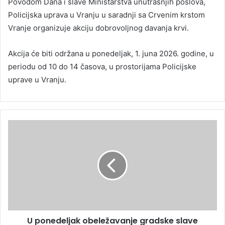
Povodom Dana i slave Ministarstva unutrašnjih poslova,
Policijska uprava u Vranju u saradnji sa Crvenim krstom
Vranje organizuje akciju dobrovoljnog davanja krvi.
Akcija će biti održana u ponedeljak, 1. juna 2026. godine, u
periodu od 10 do 14 časova, u prostorijama Policijske
uprave u Vranju.
U ponedeljak obeležavanje gradske slave