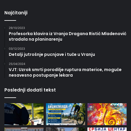
Najčitaniji
29/10/2023
Profesorka klavira iz Vranja Dragana Ristić Mladenović
stradala na planinarenju
03/12/2023
Detalji jutrošnje pucnjave i tuče u Vranju
25/04/2024
VJT: Uzrok smrti porodilje ruptura materice, moguće
nesavesno postupanje lekara
Poslednji dodati tekst