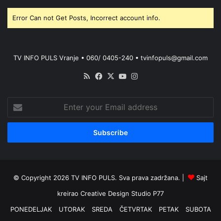
Error Can not Get Posts, Incorrect account info.
TV INFO PULS Vranje • 060/ 0405-240 • tvinfopuls@gmail.com
RSS
Facebook
X
YouTube
Instagram
Enter
your
Email
address
© Copyright 2026 TV INFO PULS. Sva prava zadržana. |
Sajt
kreirao
Creative Design Studio P77
PONEDELJAK
UTORAK
SREDA
ČETVRTAK
PETAK
SUBOTA