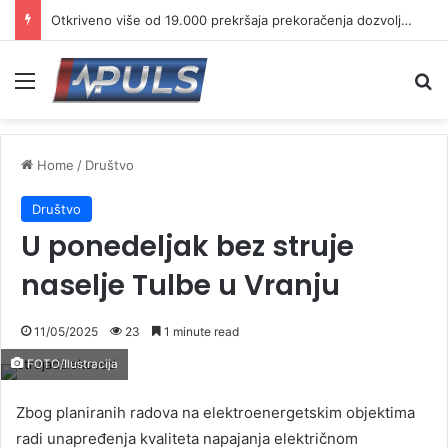
Otkriveno više od 19.000 prekršaja prekoračenja dozvoljene brzine
Menu
Se
Home
/
Društvo
Društvo
U ponedeljak bez struje
naselje Tulbe u Vranju
11/05/2025
23
1 minute read
FOTO/Ilustracija
Zbog planiranih radova na elektroenergetskim objektima
radi unapređenja kvaliteta napajanja električnom