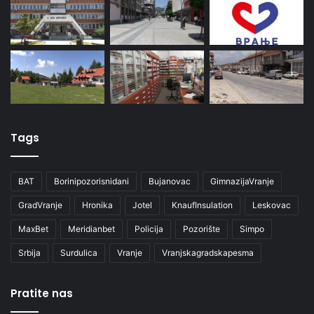
Tags
BAT
Borinipozorisnidani
Bujanovac
GimnazijaVranje
GradVranje
Hronika
Jotel
KnaufInsulation
Leskovac
MaxBet
Meridianbet
Policija
Pozorište
Simpo
Srbija
Surdulica
Vranje
Vranjskagradskapesma
Pratite nas