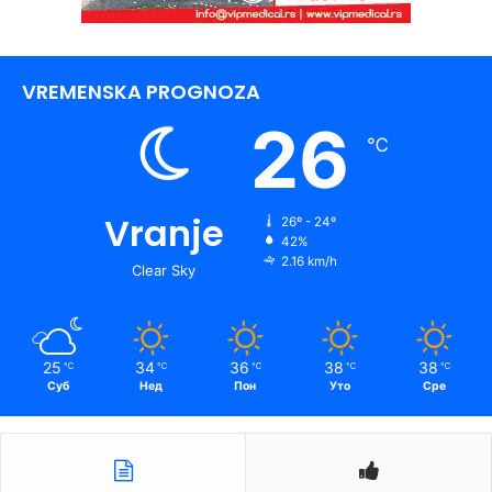
VREMENSKA PROGNOZA
26
℃
Vranje
26º - 24º
42%
2.16 km/h
Clear Sky
25
34
36
38
38
℃
℃
℃
℃
℃
Суб
Нед
Пон
Уто
Сре