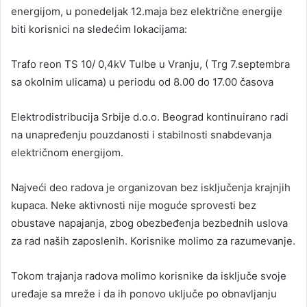
energijom, u ponedeljak 12.maja bez električne energije
biti korisnici na sledećim lokacijama:
Trafo reon TS 10/ 0,4kV Tulbe u Vranju, ( Trg 7.septembra
sa okolnim ulicama) u periodu od 8.00 do 17.00 časova
Elektrodistribucija Srbije d.o.o. Beograd kontinuirano radi
na unapređenju pouzdanosti i stabilnosti snabdevanja
električnom energijom.
Najveći deo radova je organizovan bez isključenja krajnjih
kupaca. Neke aktivnosti nije moguće sprovesti bez
obustave napajanja, zbog obezbeđenja bezbednih uslova
za rad naših zaposlenih. Korisnike molimo za razumevanje.
Tokom trajanja radova molimo korisnike da isključe svoje
uređaje sa mreže i da ih ponovo uključe po obnavljanju