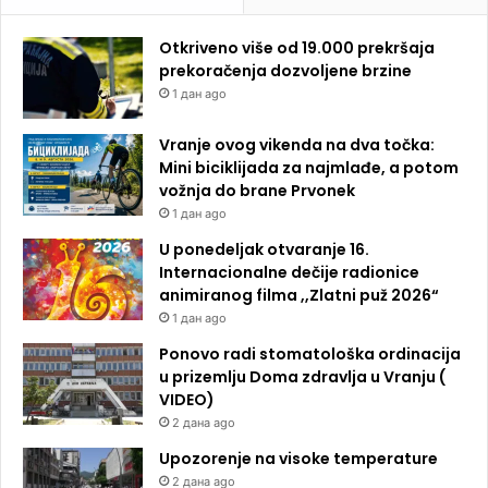
Otkriveno više od 19.000 prekršaja
prekoračenja dozvoljene brzine
1 дан ago
Vranje ovog vikenda na dva točka:
Mini biciklijada za najmlađe, a potom
vožnja do brane Prvonek
1 дан ago
U ponedeljak otvaranje 16.
Internacionalne dečije radionice
animiranog filma ,,Zlatni puž 2026“
1 дан ago
Ponovo radi stomatološka ordinacija
u prizemlju Doma zdravlja u Vranju (
VIDEO)
2 дана ago
Upozorenje na visoke temperature
2 дана ago