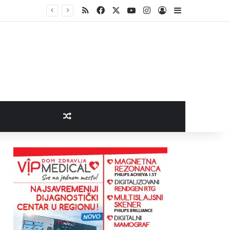
RSS
Facebook
X
YouTube
Instagram
Log In
Sidebar
Random Article