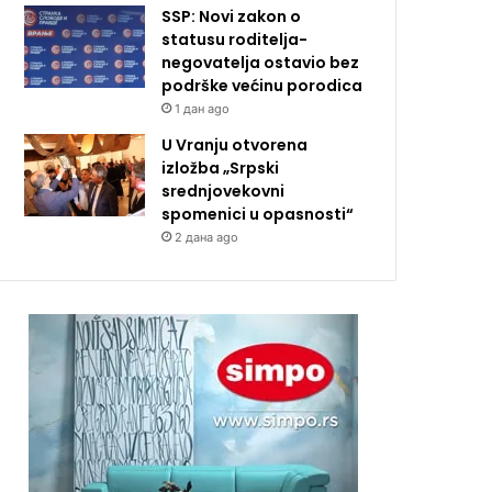
SSP: Novi zakon o
statusu roditelja-
negovatelja ostavio bez
podrške većinu porodica
1 дан ago
U Vranju otvorena
izložba „Srpski
srednjovekovni
spomenici u opasnosti“
2 дана ago