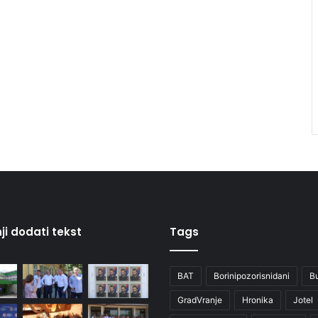
ji dodati tekst
Tags
BAT
Borinipozorisnidani
B
GradVranje
Hronika
Jotel