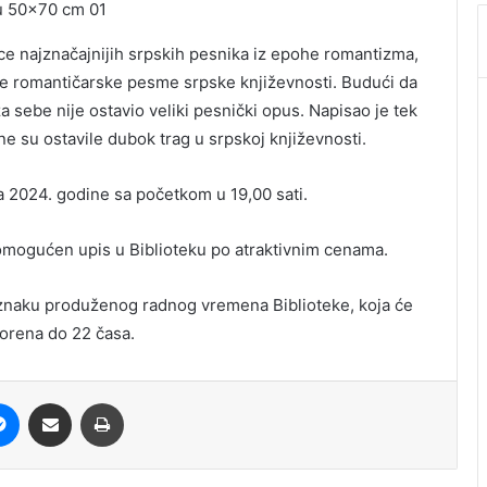
ce najznačajnijih srpskih pesnika iz epohe romantizma,
še romantičarske pesme srpske književnosti. Budući da
 sebe nije ostavio veliki pesnički opus. Napisao je tek
e su ostavile dubok trag u srpskoj književnosti.
a 2024. godine sa početkom u 19,00 sati.
 omogućen upis u Biblioteku po atraktivnim cenama.
 znaku produženog radnog vremena Biblioteke, koja će
tvorena do 22 časa.
it
Messenger
Share via Email
Print