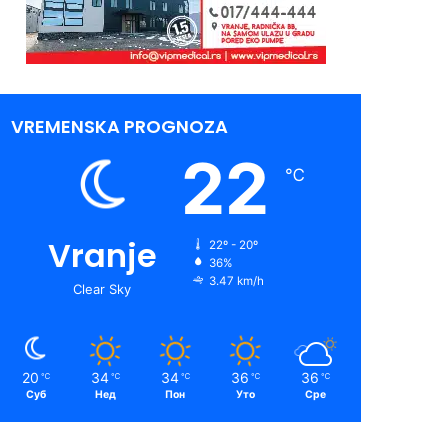
VREMENSKA PROGNOZA
22
℃
Vranje
22º - 20º
36%
3.47 km/h
Clear Sky
20
34
34
36
36
℃
℃
℃
℃
℃
Суб
Нед
Пон
Уто
Сре