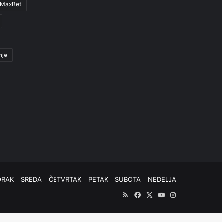
MaxBet
nje
ORAK
SREDA
ČETVRTAK
PETAK
SUBOTA
NEDELJA
RSS
Facebook
X
YouTube
Instagram