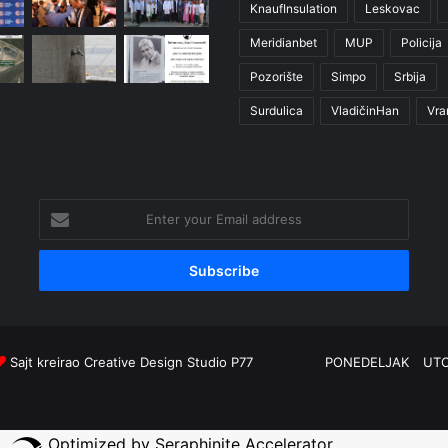
KnaufInsulation
Leskovac
Meridianbet
MUP
Policija
Pozorište
Simpo
Srbija
Surdulica
VladičinHan
Vra
Enter
your
Email
address
Sajt kreirao
Creative Design Studio P77
PONEDELJAK
UT
Optimized by Seraphinite Accelerator