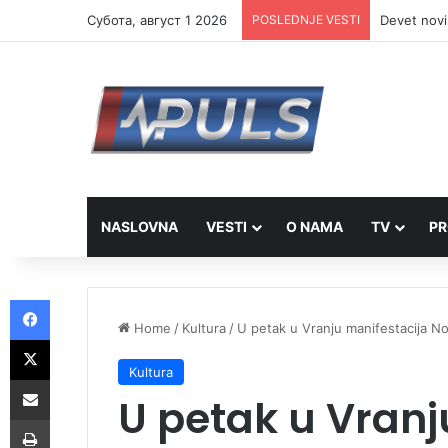
Субота, август 1 2026
POSLEDNJE VESTI
Devet novi
NASLOVNA
VESTI
O NAMA
TV
PR
Facebook
Home
/
Kultura
/
U petak u Vranju manifestacija No
X
Kultura
Share via Email
U petak u Vranj
Print