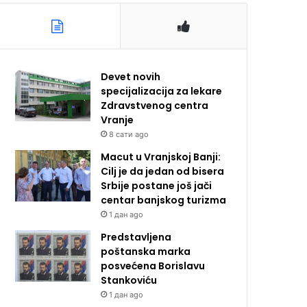
Devet novih
specijalizacija za lekare
Zdravstvenog centra
Vranje
8 сати ago
Macut u Vranjskoj Banji:
Cilj je da jedan od bisera
Srbije postane još jači
centar banjskog turizma
1 дан ago
Predstavljena
poštanska marka
posvećena Borislavu
Stankoviću
1 дан ago