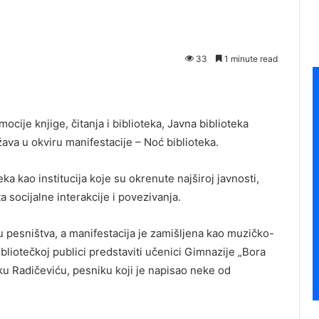
33
1 minute read
omocije knjige, čitanja i biblioteka, Javna biblioteka
ava u okviru manifestacije – Noć biblioteka.
eka kao institucija koje su okrenute najširoj javnosti,
a socijalne interakcije i povezivanja.
u pesništva, a manifestacija je zamišljena kao muzičko-
liotečkoj publici predstaviti učenici Gimnazije „Bora
u Radičeviću, pesniku koji je napisao neke od