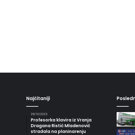
Najčitaniji
Posledn
29/10/2023
Profesorka klavira iz Vranja
Dragana Ristić Mladenović
stradala na planinarenju