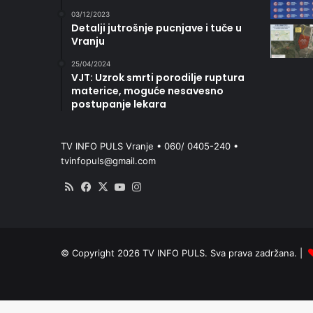
03/12/2023
Detalji jutrošnje pucnjave i tuče u
Vranju
25/04/2024
VJT: Uzrok smrti porodilje ruptura
materice, moguće nesavesno
postupanje lekara
TV INFO PULS Vranje • 060/ 0405-240 •
tvinfopuls@gmail.com
RSS
Facebook
X
YouTube
Instagram
© Copyright 2026 TV INFO PULS. Sva prava zadržana. |