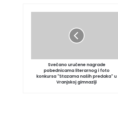
Svečano uručene nagrade
pobednicama literarnog i foto
konkursa "Stazama naših predaka" u
Vranjskoj gimnaziji