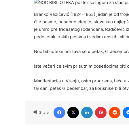
Branko Radičević (1824-1853) jedan je od troji
čije pesme, posebno elegije, slove kao najlep
je umro pre tridesetog rođendana, Radičević iza
pedesetak lirskih pesama i sedam epskih, ali on
Noć biblioteke održava se u petak, 6. decembr
Iste večeri će svim prisutnim posetiocima biti
Manifestacija u Vranju, osim programa, biće u
taj dan, petak 6. decembar, za korisnike biti o
Facebook
X
LinkedIn
Pinterest
Redd
Share