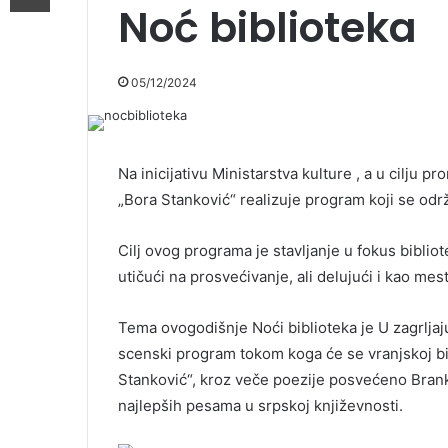
Noć biblioteka
05/12/2024
Na inicijativu Ministarstva kulture , a u cilju pr
„Bora Stanković“ realizuje program koji se održ
Cilj ovog programa je stavljanje u fokus bibliot
utičući na prosvećivanje, ali delujući i kao mest
Tema ovogodišnje Noći biblioteka je U zagrljaj
scenski program tokom koga će se vranjskoj bib
Stanković“, kroz veče poezije posvećeno Brank
najlepših pesama u srpskoj književnosti.