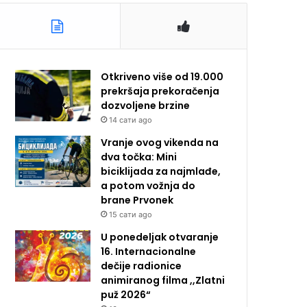
Otkriveno više od 19.000
prekršaja prekoračenja
dozvoljene brzine
14 сати ago
Vranje ovog vikenda na
dva točka: Mini
biciklijada za najmlađe,
a potom vožnja do
brane Prvonek
15 сати ago
U ponedeljak otvaranje
16. Internacionalne
dečije radionice
animiranog filma ,,Zlatni
puž 2026“