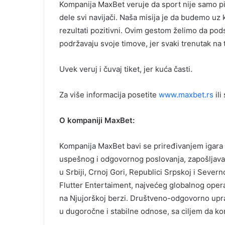
Kompanija MaxBet veruje da sport nije samo pita
dele svi navijači. Naša misija je da budemo uz
rezultati pozitivni. Ovim gestom želimo da pod
podržavaju svoje timove, jer svaki trenutak na
Uvek veruj i čuvaj tiket, jer kuća časti.
Za više informacija posetite
www.maxbet.rs
ili
O kompaniji MaxBet:
Kompanija MaxBet bavi se priređivanjem igara 
uspešnog i odgovornog poslovanja, zapošljava v
u Srbiji, Crnoj Gori, Republici Srpskoj i Seve
Flutter Entertaiment, najvećeg globalnog operat
na Njujorškoj berzi. Društveno-odgovorno upr
u dugoročne i stabilne odnose, sa ciljem da ko