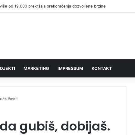
više od 19.000 prekršaja prekoračenja dozvoljene brzine
OJEKTI
MARKETING
IMPRESSUM
KONTAKT
uća časti!
da gubiš, dobijaš.