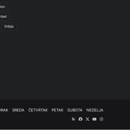
ion
nbet
Srbija
ORAK
SREDA
ČETVRTAK
PETAK
SUBOTA
NEDELJA
RSS
Facebook
X
YouTube
Instagram