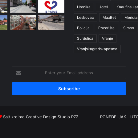
Hronika
Jotel
KnaufInsulat
Leskovac
MaxBet
Meridia
Policija
Pozorište
Simpo
Surdulica
Vranje
Vranjskagradskapesma
Enter
your
Email
address
Sajt kreirao
Creative Design Studio P77
PONEDELJAK
UT