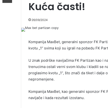
Kuća časti!
26/09/2024
Kompanija MaxBet, generalni sponzor FK Partiz
kvotu „1“ svima koji su igrali na pobedu FK Pa
U znak podrške navijačima FK Partizan kao i na
trenucima ostali verni svom klubu i kladili se 
proglasimo kvotu „1“, što znači da tiket i dalje 
nepromenjene.
Kompanija MaxBet, kao generalni sponzor FK Par
navijače i kada rezultati izostanu.