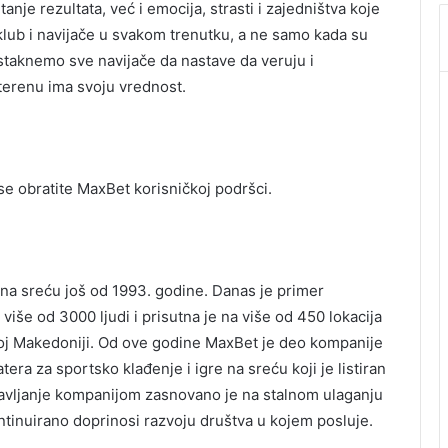
nje rezultata, već i emocija, strasti i zajedništva koje
 klub i navijače u svakom trenutku, a ne samo kada su
staknemo sve navijače da nastave da veruju i
 terenu ima svoju vrednost.
 se obratite MaxBet korisničkoj podršci.
na sreću još od 1993. godine. Danas je primer
iše od 3000 ljudi i prisutna je na više od 450 lokacija
rnoj Makedoniji. Od ove godine MaxBet je deo kompanije
era za sportsko klađenje i igre na sreću koji je listiran
avljanje kompanijom zasnovano je na stalnom ulaganju
ntinuirano doprinosi razvoju društva u kojem posluje.