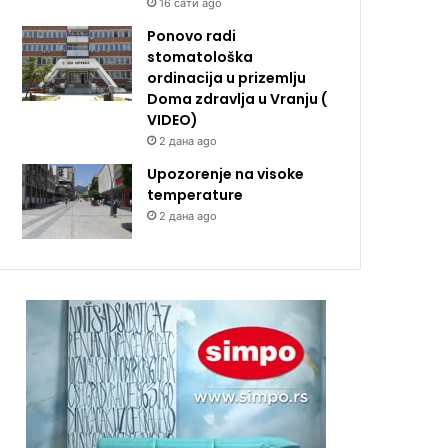
16 сати ago
Ponovo radi
stomatološka
ordinacija u prizemlju
Doma zdravlja u Vranju (
VIDEO)
2 дана ago
Upozorenje na visoke
temperature
2 дана ago