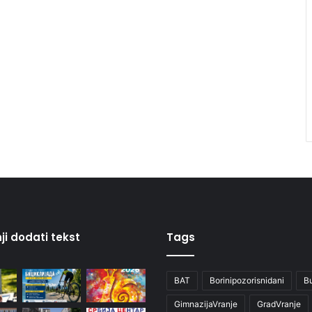
ji dodati tekst
Tags
BAT
Borinipozorisnidani
B
GimnazijaVranje
GradVranje