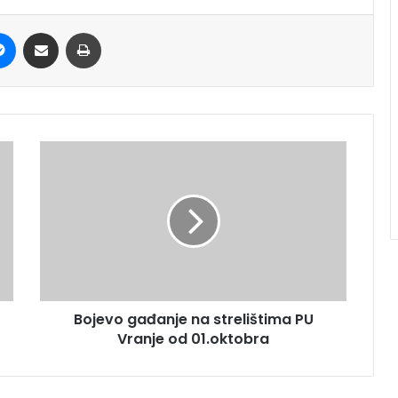
it
Messenger
Share via Email
Print
Bojevo gađanje na strelištima PU
Vranje od 01.oktobra