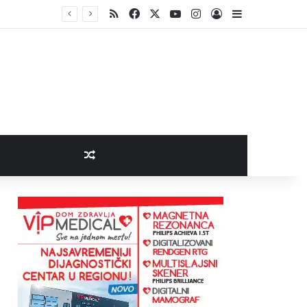
RSS
Facebook
X
YouTube
Instagram
Log In
Sidebar
Random Article