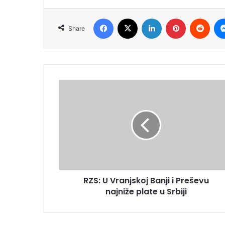
Facebook
X
LinkedIn
Pinterest
Redd
Share
RZS: U Vranjskoj Banji i Preševu
najniže plate u Srbiji