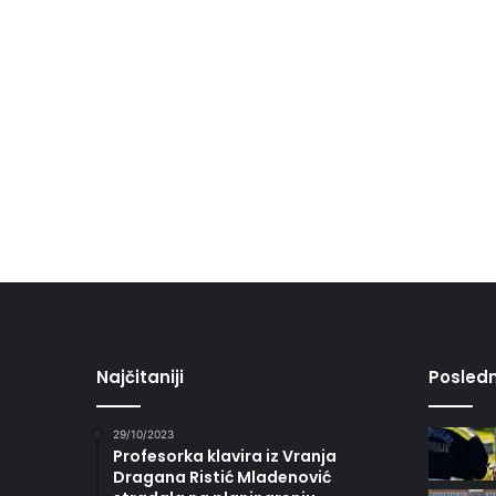
Najčitaniji
Posledn
29/10/2023
Profesorka klavira iz Vranja
Dragana Ristić Mladenović