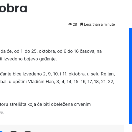
tobra
28
Less than a minute
da će, od 1. do 25. oktobra, od 6 do 16 časova, na
biti izvedeno bojevo gađanje.
anje biće izvedeno 2, 9, 10. i 11. oktobra, u selu Reljan,
bal, u opštini Vladičin Han, 3, 4, 14, 15, 16, 17, 18, 21, 22,
oru strelišta koja će biti obeležena crvenim
a.
it
Messenger
Share via Email
Print