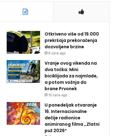
Otkriveno više od 19.000
prekršaja prekoračenja
dozvoljene brzine
9 сати ago
Vranje ovog vikenda na
dva točka: Mini
biciklijada za najmlađe,
a potom vožnja do
brane Prvonek
10 сати ago
U ponedeljak otvaranje
16. Internacionalne
dečije radionice
animiranog filma ,,Zlatni
puž 2026“