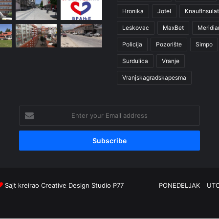
Hronika
Jotel
KnaufInsulat
Leskovac
MaxBet
Meridia
Policija
Pozorište
Simpo
Surdulica
Vranje
Vranjskagradskapesma
Enter
your
Email
address
Sajt kreirao
Creative Design Studio P77
PONEDELJAK
UT