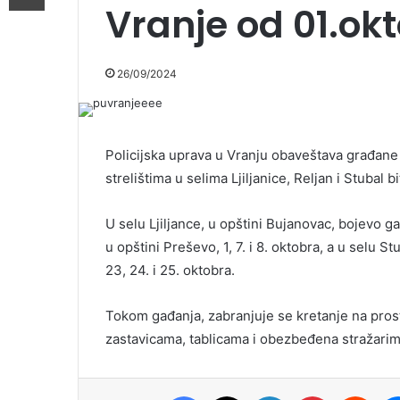
Vranje od 01.ok
26/09/2024
Policijska uprava u Vranju obaveštava građane 
strelištima u selima Ljiljanice, Reljan i Stubal 
U selu Ljiljance, u opštini Bujanovac, bojevo gađ
u opštini Preševo, 1, 7. i 8. oktobra, a u selu Stu
23, 24. i 25. oktobra.
Tokom gađanja, zabranjuje se kretanje na prost
zastavicama, tablicama i obezbeđena stražarim
Facebook
X
LinkedIn
Pinterest
Redd