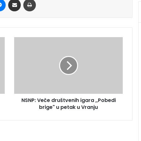
NSNP: Veče društvenih igara ,,Pobedi
brige" u petak u Vranju