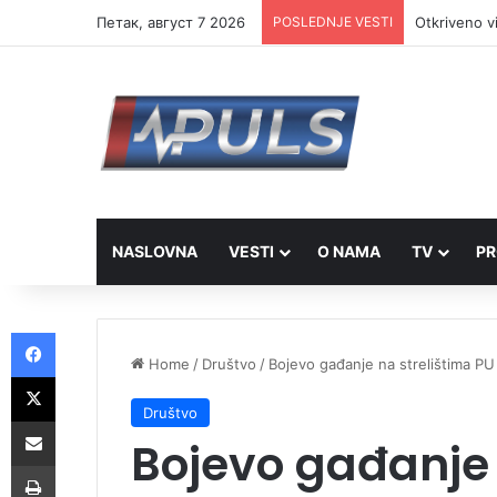
Петак, август 7 2026
POSLEDNJE VESTI
Otkriveno v
NASLOVNA
VESTI
O NAMA
TV
PR
Facebook
Home
/
Društvo
/
Bojevo gađanje na strelištima PU
X
Društvo
Share via Email
Bojevo gađanje 
Print