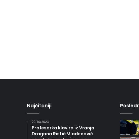
Najčitaniji
Posledn
29/10/2023
Profesorka klavira iz Vranja
Dragana Ristić Mladenović