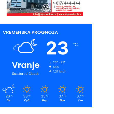
VREMENSKA PROGNOZA
23
℃
Vranje
23º - 23º
56%
1.37 km/h
Scattered Clouds
23
33
35
37
37
℃
℃
℃
℃
℃
Пет
Суб
Нед
Пон
Уто