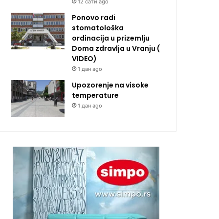
12 сати ago
Ponovo radi
stomatološka
ordinacija u prizemlju
Doma zdravlja u Vranju (
VIDEO)
1 дан ago
Upozorenje na visoke
temperature
1 дан ago