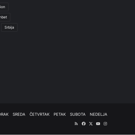
ion
nbet
Srbija
ORAK
SREDA
ČETVRTAK
PETAK
SUBOTA
NEDELJA
RSS
Facebook
X
YouTube
Instagram