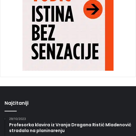
Najčitaniji
29/10/2023
Profesorka klavira iz Vranja Dragana Ristić Mladenović
stradala na planinarenju