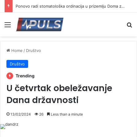
Ponovo radi stomatološka ordinacija u prizemlju Doma zdravlja u Vranju ( VIDEO)
Menu
Se
Home
/
Društvo
Društvo
Trending
U četvrtak obeležavanje
Dana državnosti
13/02/2024
26
Less than a minute