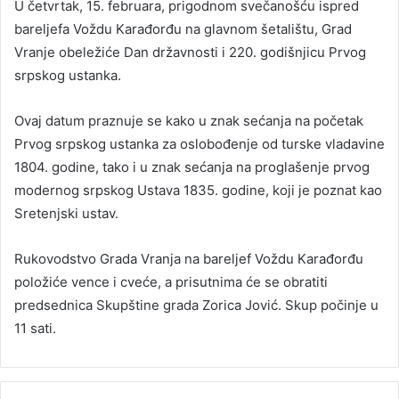
U četvrtak, 15. februara, prigodnom svečanošću ispred
bareljefa Voždu Karađorđu na glavnom šetalištu, Grad
Vranje obeležiće Dan državnosti i 220. godišnjicu Prvog
srpskog ustanka.
Ovaj datum praznuje se kako u znak sećanja na početak
Prvog srpskog ustanka za oslobođenje od turske vladavine
1804. godine, tako i u znak sećanja na proglašenje prvog
modernog srpskog Ustava 1835. godine, koji je poznat kao
Sretenjski ustav.
Rukovodstvo Grada Vranja na bareljef Voždu Karađorđu
položiće vence i cveće, a prisutnima će se obratiti
predsednica Skupštine grada Zorica Jović. Skup počinje u
11 sati.