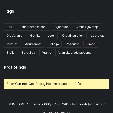
Tags
BAT
Borinipozorisnidani
Bujanovac
GimnazijaVranje
GradVranje
Hronika
Jotel
KnaufInsulation
Leskovac
MaxBet
Meridianbet
Policija
Pozorište
Simpo
Srbija
Surdulica
Vranje
Vranjskagradskapesma
Pratite nas
Error Can not Get Posts, Incorrect account info.
TV INFO PULS Vranje • 060/ 0405-240 • tvinfopuls@gmail.com