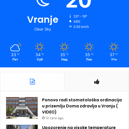
20
Vranje
33º - 19º
48%
0.93 km/h
Clear Sky
33
34
35
35
37
℃
℃
℃
℃
℃
Пет
Суб
Нед
Пон
Уто
Ponovo radi stomatološka ordinacija
u prizemlju Doma zdravlja u Vranju (
VIDEO)
12 сати ago
Upozorenje na visoke temperature