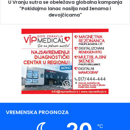
U Vranju sutra se obeležava globalna kampanja
"Pokidajmo lanac nasilja nad ženama i
devojčicama"
VREMENSKA PROGNOZA
℃