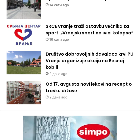
14 сати ago
SRCE Vranje traži ostavku većnika za
sport: „Vranjski sport na ivici kolapsa“
16 сати ago
Društvo dobrovoljnih davalaca krvi PU
Vranje organizuje akciju na Besnoj
kobili
2 дана ago
Od 17. avgusta novi lekovi na recept o
trošku države
2 дана ago