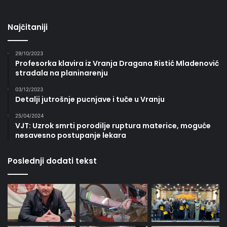
Najčitaniji
29/10/2023
Profesorka klavira iz Vranja Dragana Ristić Mladenović
stradala na planinarenju
03/12/2023
Detalji jutrošnje pucnjave i tuče u Vranju
25/04/2024
VJT: Uzrok smrti porodilje ruptura materice, moguće
nesavesno postupanje lekara
Poslednji dodati tekst