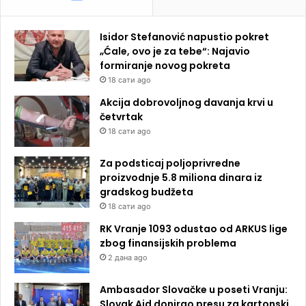
Isidor Stefanović napustio pokret
„Ćale, ovo je za tebe“: Najavio
formiranje novog pokreta
18 сати ago
Akcija dobrovoljnog davanja krvi u
četvrtak
18 сати ago
Za podsticaj poljoprivredne
proizvodnje 5.8 miliona dinara iz
gradskog budžeta
18 сати ago
RK Vranje 1093 odustao od ARKUS lige
zbog finansijskih problema
2 дана ago
Ambasador Slovačke u poseti Vranju:
Slovak Aid donirao presu za kartonski