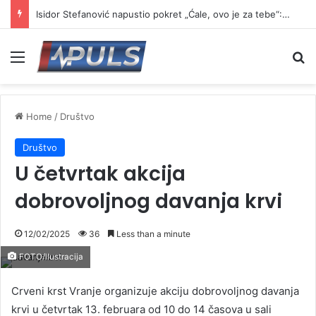
Isidor Stefanović napustio pokret „Ćale, ovo je za tebe“: Najavio formiranje novog pokreta
Menu
Se
Home
/
Društvo
Društvo
U četvrtak akcija
dobrovoljnog davanja krvi
12/02/2025
36
Less than a minute
FOTO/Ilustracija
Crveni krst Vranje organizuje akciju dobrovoljnog davanja
krvi u četvrtak 13. februara od 10 do 14 časova u sali