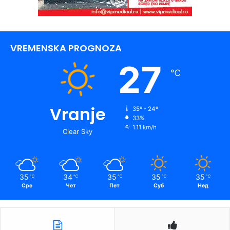
VREMENSKA PROGNOZA
27
℃
Vranje
35º - 24º
33%
1.11 km/h
Clear Sky
35
34
35
35
35
℃
℃
℃
℃
℃
Сре
Чет
Пет
Суб
Нед