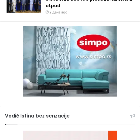
otpad
2 дана ago
Vodič Istina bez senzacije