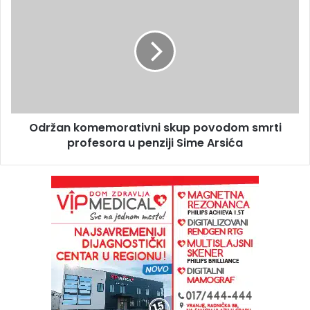
Održan komemorativni skup povodom smrti
profesora u penziji Sime Arsića