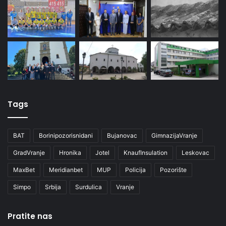
Tags
BAT
Borinipozorisnidani
Bujanovac
GimnazijaVranje
GradVranje
Hronika
Jotel
KnaufInsulation
Leskovac
MaxBet
Meridianbet
MUP
Policija
Pozorište
Simpo
Srbija
Surdulica
Vranje
Pratite nas