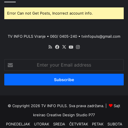
Error Can not Get Posts, Incorrect account info.
TV INFO PULS Vranje • 060/ 0405-240 • tvinfopuls@gmail.com
RSS
Facebook
X
YouTube
Instagram
Enter
your
Email
address
© Copyright 2026 TV INFO PULS. Sva prava zadržana. |
Sajt
kreirao
Creative Design Studio P77
PONEDELJAK
UTORAK
SREDA
ČETVRTAK
PETAK
SUBOTA