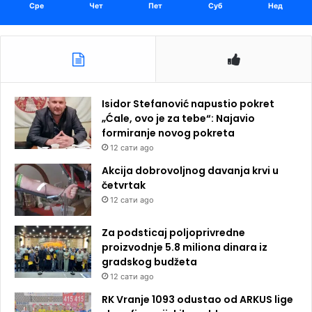
Сре
Чет
Пет
Суб
Нед
Isidor Stefanović napustio pokret
„Ćale, ovo je za tebe“: Najavio
formiranje novog pokreta
12 сати ago
Akcija dobrovoljnog davanja krvi u
četvrtak
12 сати ago
Za podsticaj poljoprivredne
proizvodnje 5.8 miliona dinara iz
gradskog budžeta
12 сати ago
RK Vranje 1093 odustao od ARKUS lige