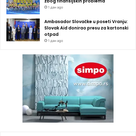
zbog finansijskih problema
1 дан ago
Ambasador Slovačke u poseti Vranju:
Slovak Aid donirao presu za kartonski
otpad
1 дан ago