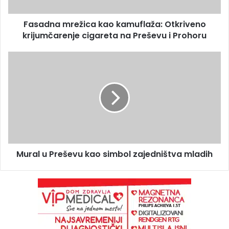
Fasadna mrežica kao kamuflaža: Otkriveno
krijumčarenje cigareta na Preševu i Prohoru
Mural u Preševu kao simbol zajedništva mladih