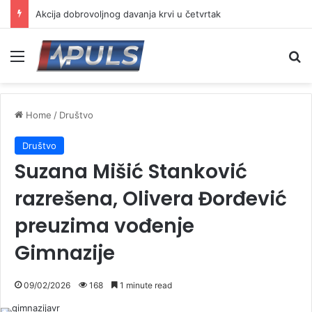
Akcija dobrovoljnog davanja krvi u četvrtak
Menu
Se
Home
/
Društvo
Društvo
Suzana Mišić Stanković
razrešena, Olivera Đorđević
preuzima vođenje
Gimnazije
09/02/2026
168
1 minute read