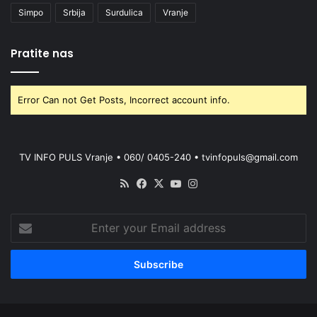
Simpo
Srbija
Surdulica
Vranje
Pratite nas
Error Can not Get Posts, Incorrect account info.
TV INFO PULS Vranje • 060/ 0405-240 • tvinfopuls@gmail.com
RSS
Facebook
X
YouTube
Instagram
Enter
your
Email
address