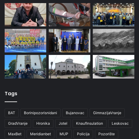
Tags
BAT
Borinipozorisnidani
Bujanovac
GimnazijaVranje
GradVranje
Hronika
Jotel
KnaufInsulation
Leskovac
MaxBet
Meridianbet
MUP
Policija
Pozorište