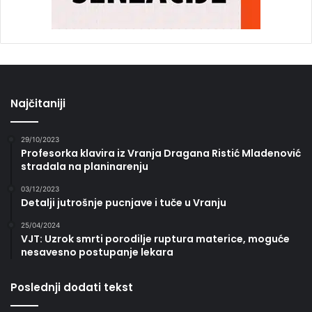
Najčitaniji
29/10/2023
Profesorka klavira iz Vranja Dragana Ristić Mladenović
stradala na planinarenju
03/12/2023
Detalji jutrošnje pucnjave i tuče u Vranju
25/04/2024
VJT: Uzrok smrti porodilje ruptura materice, moguće
nesavesno postupanje lekara
Poslednji dodati tekst