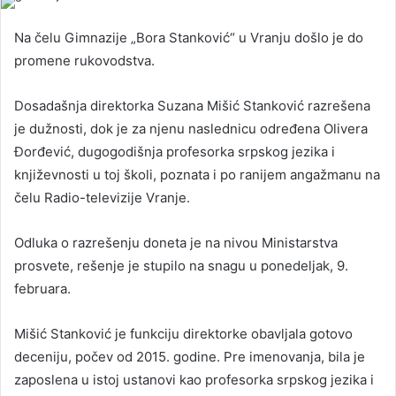
Na čelu Gimnazije „Bora Stanković“ u Vranju došlo je do
promene rukovodstva.
Dosadašnja direktorka Suzana Mišić Stanković razrešena
je dužnosti, dok je za njenu naslednicu određena Olivera
Đorđević, dugogodišnja profesorka srpskog jezika i
književnosti u toj školi, poznata i po ranijem angažmanu na
čelu Radio-televizije Vranje.
Odluka o razrešenju doneta je na nivou Ministarstva
prosvete, rešenje je stupilo na snagu u ponedeljak, 9.
februara.
Mišić Stanković je funkciju direktorke obavljala gotovo
deceniju, počev od 2015. godine. Pre imenovanja, bila je
zaposlena u istoj ustanovi kao profesorka srpskog jezika i