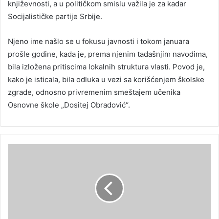
književnosti, a u političkom smislu važila je za kadar
Socijalističke partije Srbije.
Njeno ime našlo se u fokusu javnosti i tokom januara
prošle godine, kada je, prema njenim tadašnjim navodima,
bila izložena pritiscima lokalnih struktura vlasti. Povod je,
kako je isticala, bila odluka u vezi sa korišćenjem školske
zgrade, odnosno privremenim smeštajem učenika
Osnovne škole „Dositej Obradović“.