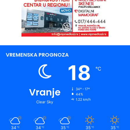
VREMENSKA PROGNOZA
18
℃
Vranje
34º - 17º
44%
1.22 km/h
Clear Sky
34
34
35
35
35
℃
℃
℃
℃
℃