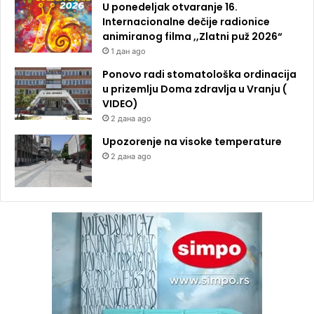
U ponedeljak otvaranje 16.
Internacionalne dečije radionice
animiranog filma ,,Zlatni puž 2026“
1 дан ago
Ponovo radi stomatološka ordinacija
u prizemlju Doma zdravlja u Vranju (
VIDEO)
2 дана ago
Upozorenje na visoke temperature
2 дана ago