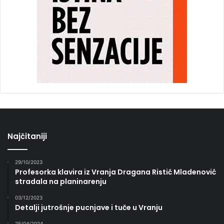
Najčitaniji
29/10/2023
Profesorka klavira iz Vranja Dragana Ristić Mladenović
stradala na planinarenju
03/12/2023
Detalji jutrošnje pucnjave i tuče u Vranju
25/04/2024