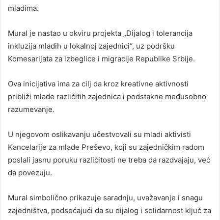
mladima.
Mural je nastao u okviru projekta „Dijalog i tolerancija
inkluzija mladih u lokalnoj zajednici“, uz podršku
Komesarijata za izbeglice i migracije Republike Srbije.
Ova inicijativa ima za cilj da kroz kreativne aktivnosti
približi mlade različitih zajednica i podstakne međusobno
razumevanje.
U njegovom oslikavanju učestvovali su mladi aktivisti
Kancelarije za mlade Preševo, koji su zajedničkim radom
poslali jasnu poruku različitosti ne treba da razdvajaju, već
da povezuju.
Mural simbolično prikazuje saradnju, uvažavanje i snagu
zajedništva, podsećajući da su dijalog i solidarnost ključ za