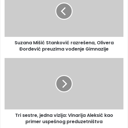
Suzana Mišić Stanković razrešena, Olivera
Đorđević preuzima vođenje Gimnazije
Tri sestre, jedna vizija: Vinarija Aleksić kao
primer uspešnog preduzetništva