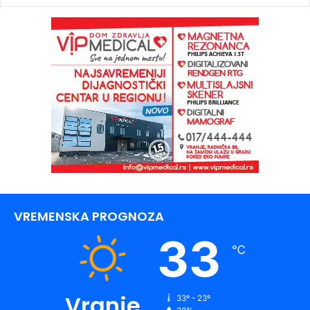
VREMENSKA PROGNOZA
33
℃
Vranje
33º - 23º