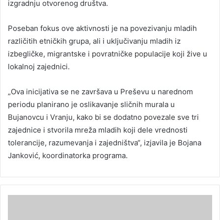
izgradnju otvorenog društva.
Poseban fokus ove aktivnosti je na povezivanju mladih
različitih etničkih grupa, ali i uključivanju mladih iz
izbegličke, migrantske i povratničke populacije koji žive u
lokalnoj zajednici.
„Ova inicijativa se ne završava u Preševu u narednom
periodu planirano je oslikavanje sličnih murala u
Bujanovcu i Vranju, kako bi se dodatno povezale sve tri
zajednice i stvorila mreža mladih koji dele vrednosti
tolerancije, razumevanja i zajedništva“, izjavila je Bojana
Janković, koordinatorka programa.