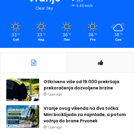
28%
5.45 km/h
Clear Sky
33
33
36
38
38
℃
℃
℃
℃
℃
Суб
Нед
Пон
Уто
Сре
Otkriveno više od 19.000 prekršaja
prekoračenja dozvoljene brzine
1 дан ago
Vranje ovog vikenda na dva točka:
Mini biciklijada za najmlađe, a potom
vožnja do brane Prvonek
1 дан ago