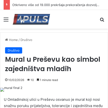
Otkriveno više od 19.000 prekršaja prekoračenja dozvoljene brzine
Menu
Se
Home
/
Društvo
Društvo
Mural u Preševu kao simbol
zajedništva mladih
10/02/2026
10
1 minute read
U Omladinskoj ulici u Preševu osvanuo je mural koji nosi
snažnu poruku prijateljstva, tolerancije i zajedništva među