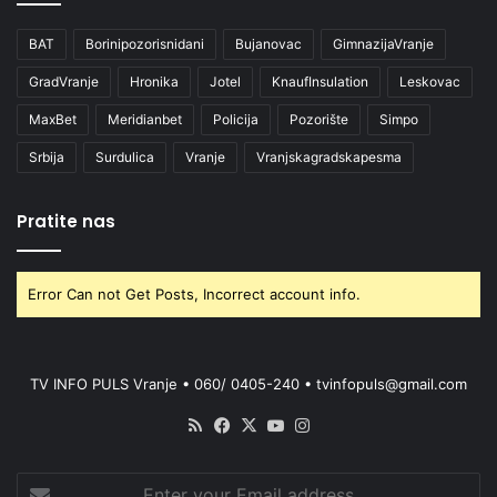
BAT
Borinipozorisnidani
Bujanovac
GimnazijaVranje
GradVranje
Hronika
Jotel
KnaufInsulation
Leskovac
MaxBet
Meridianbet
Policija
Pozorište
Simpo
Srbija
Surdulica
Vranje
Vranjskagradskapesma
Pratite nas
Error Can not Get Posts, Incorrect account info.
TV INFO PULS Vranje • 060/ 0405-240 • tvinfopuls@gmail.com
RSS
Facebook
X
YouTube
Instagram
Enter