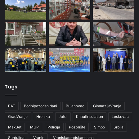
Tags
BAT
Borinipozorisnidani
Bujanovac
GimnazijaVranje
GradVranje
Hronika
Jotel
KnaufInsulation
Leskovac
MaxBet
MUP
Policija
Pozorište
Simpo
Srbija
Surdulica
Vranje
Vranjskagradskapesma