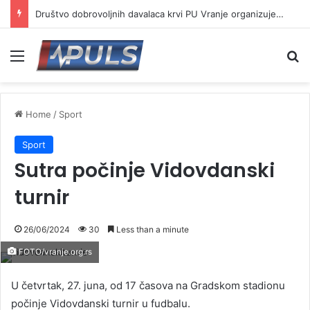
Društvo dobrovoljnih davalaca krvi PU Vranje organizuje akciju na Besnoj kobili
Menu
Se
Home
/
Sport
Sport
Sutra počinje Vidovdanski
turnir
26/06/2024
30
Less than a minute
FOTO/vranje.org.rs
U četvrtak, 27. juna, od 17 časova na Gradskom stadionu
počinje Vidovdanski turnir u fudbalu.