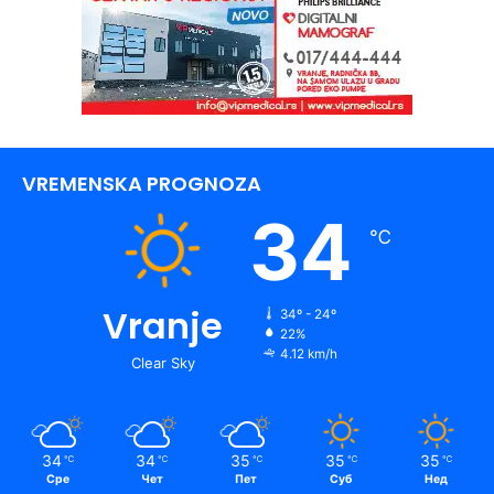
VREMENSKA PROGNOZA
34
℃
Vranje
34º - 24º
22%
4.12 km/h
Clear Sky
34
34
35
35
35
℃
℃
℃
℃
℃
Сре
Чет
Пет
Суб
Нед