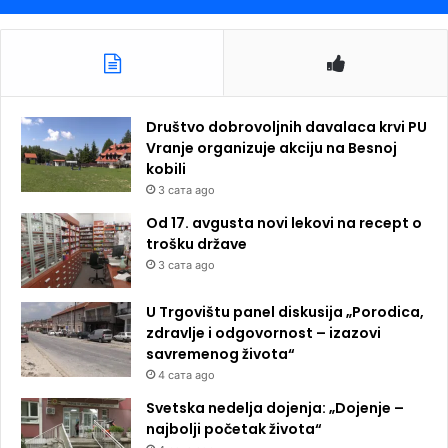
Društvo dobrovoljnih davalaca krvi PU
Vranje organizuje akciju na Besnoj
kobili
3 сата ago
Od 17. avgusta novi lekovi na recept o
trošku države
3 сата ago
U Trgovištu panel diskusija „Porodica,
zdravlje i odgovornost – izazovi
savremenog života“
4 сата ago
Svetska nedelja dojenja: „Dojenje –
najbolji početak života“