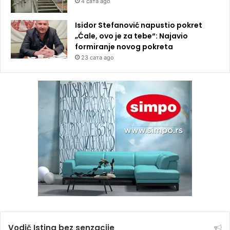
4 сата ago
Isidor Stefanović napustio pokret
„Ćale, ovo je za tebe“: Najavio
formiranje novog pokreta
23 сата ago
Vodič Istina bez senzacije