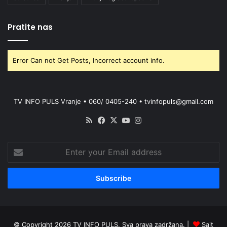
Pratite nas
Error Can not Get Posts, Incorrect account info.
TV INFO PULS Vranje • 060/ 0405-240 • tvinfopuls@gmail.com
RSS
Facebook
X
YouTube
Instagram
Enter
your
Email
address
© Copyright 2026 TV INFO PULS. Sva prava zadržana. |
Sajt