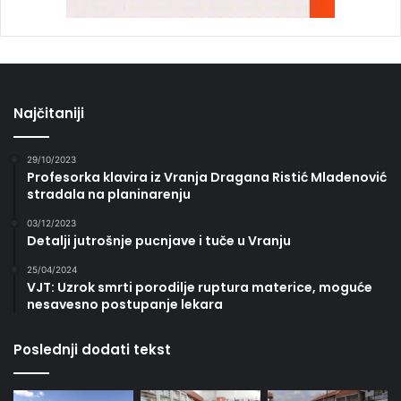
Najčitaniji
29/10/2023
Profesorka klavira iz Vranja Dragana Ristić Mladenović
stradala na planinarenju
03/12/2023
Detalji jutrošnje pucnjave i tuče u Vranju
25/04/2024
VJT: Uzrok smrti porodilje ruptura materice, moguće
nesavesno postupanje lekara
Poslednji dodati tekst