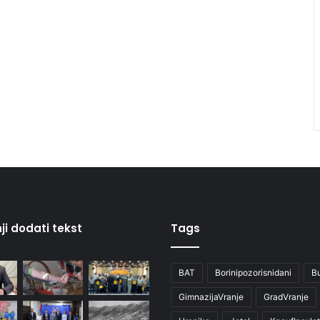
ji dodati tekst
Tags
BAT
Borinipozorisnidani
B
GimnazijaVranje
GradVranje