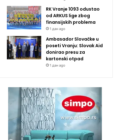
RK Vranje 1093 odustao
od ARKUS lige zbog
finansijskih problema
1 дан ago
Ambasador Slovačke u
poseti Vranju: Slovak Aid
donirao presu za
kartonski otpad
1 дан ago