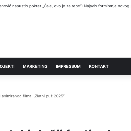
fanović napustio pokret „Ćale, ovo je za tebe“: Najavio formiranje novog
OJEKTI
MARKETING
IMPRESSUM
KONTAKT
l animiranog filma ,,Zlatni puž 2025″