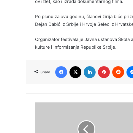
ov izlet, kao i izrada dokumentarnog filma.
Po planu za ovu godinu, članovi žirija biće pri
Dejan Dabić iz Srbije i Hrvoje Selec iz Hrvatsk
Organizator festivala je Javna ustanova Škola 
kulture i informisanja Republike Srbije.
Facebook
X
LinkedIn
Pinterest
Redd
Share