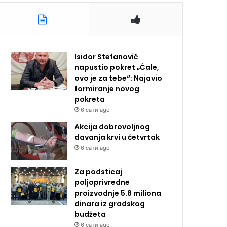
Isidor Stefanović
napustio pokret „Ćale,
ovo je za tebe“: Najavio
formiranje novog
pokreta
6 сати ago
Akcija dobrovoljnog
davanja krvi u četvrtak
6 сати ago
Za podsticaj
poljoprivredne
proizvodnje 5.8 miliona
dinara iz gradskog
budžeta
6 сати ago