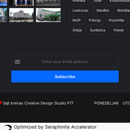
Hronika
Jotel
KnaufInsulat
Leskovac
MaxBet
Meridia
MUP
Policija
Pozorište
Srbija
Surdulica
Vranje
Enter
your
Email
address
Sajt kreirao
Creative Design Studio P77
PONEDELJAK
UT
Optimized by Seraphinite Accelerator