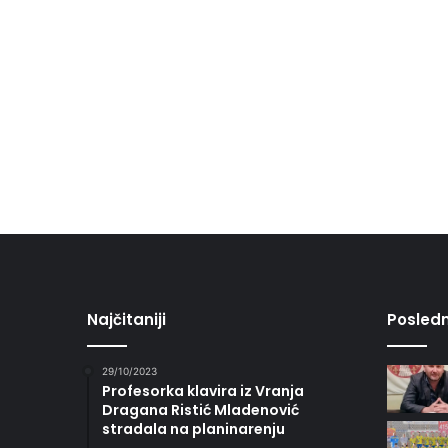
Najčitaniji
Posledn
29/10/2023
Profesorka klavira iz Vranja
Dragana Ristić Mladenović
stradala na planinarenju