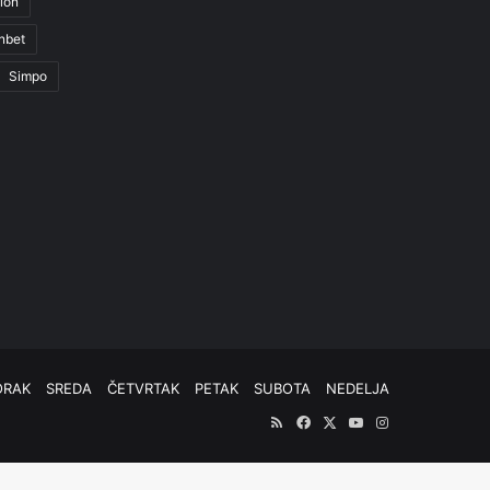
ion
nbet
Simpo
ORAK
SREDA
ČETVRTAK
PETAK
SUBOTA
NEDELJA
RSS
Facebook
X
YouTube
Instagram