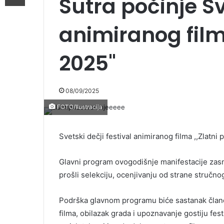
Sutra počinje Sv
animiranog filma
2025"
08/09/2025
FOTO/Ilustracija
Svetski dečji festival animiranog filma ,,Zlatni
Glavni program ovogodišnje manifestacije zasni
prošli selekciju, ocenjivanju od strane stručnog 
Podrška glavnom programu biće sastanak člano
filma, obilazak grada i upoznavanje gostiju fes