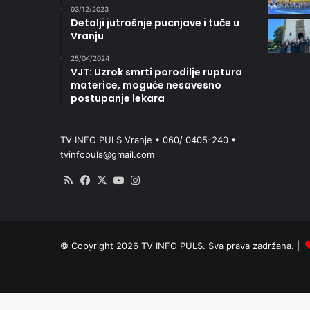
03/12/2023
Detalji jutrošnje pucnjave i tuče u
Vranju
25/04/2024
VJT: Uzrok smrti porodilje ruptura
materice, moguće nesavesno
postupanje lekara
TV INFO PULS Vranje • 060/ 0405-240 •
tvinfopuls@gmail.com
RSS
Facebook
X
YouTube
Instagram
© Copyright 2026 TV INFO PULS. Sva prava zadržana. |