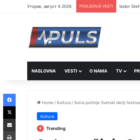
Уторак, август 4 2026
POSLEDNJE VESTI
Isidor Ste
NASLOVNA
VESTI
O NAMA
TV
PR
Facebook
Home
/
Kultura
/
Sutra počinje Svetski dečji festiva
X
Kultura
Share via Email
Trending
Print