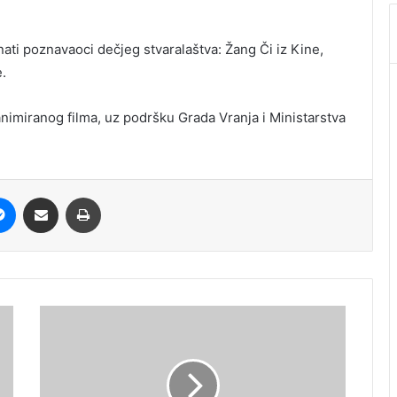
znati poznavaoci dečjeg stvaralaštva: Žang Či iz Kine,
e.
animiranog filma, uz podršku Grada Vranja i Ministarstva
it
Messenger
Share via Email
Print