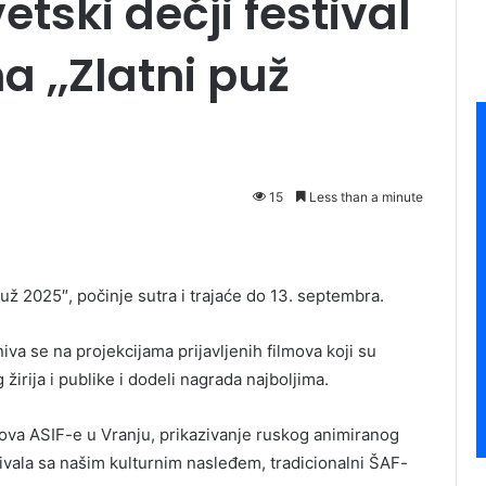
etski dečji festival
 ,,Zlatni puž
15
Less than a minute
 puž 2025″, počinje sutra i trajaće do 13. septembra.
va se na projekcijama prijavljenih filmova koji su
žirija i publike i dodeli nagrada najboljima.
va ASIF-e u Vranju, prikazivanje ruskog animiranog
tivala sa našim kulturnim nasleđem, tradicionalni ŠAF-