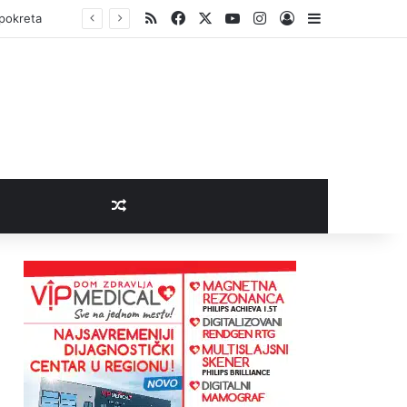
RSS
Facebook
X
YouTube
Instagram
Log In
Sidebar
 pokreta
Random Article