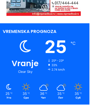
VREMENSKA PROGNOZA
25
℃
Vranje
25º - 23º
33%
2.74 km/h
Clear Sky
25
35
36
35
35
℃
℃
℃
℃
℃
Уто
Сре
Чет
Пет
Суб