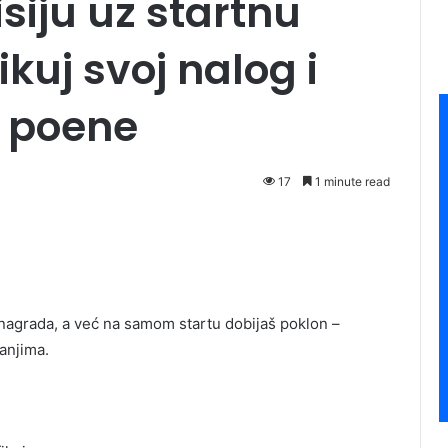
siju uz startnu
ikuj svoj nalog i
 poene
17
1 minute read
 nagrada, a već na samom startu dobijaš poklon –
janjima.