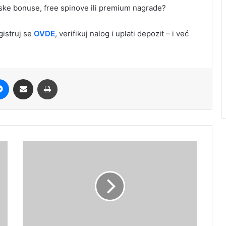
tske bonuse, free spinove ili premium nagrade?
gistruj se
OVDE
, verifikuj nalog i uplati depozit – i već
it
Messenger
Share via Email
Print