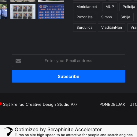
Meridianbet
MUP
Policija
Pozorište
Simpo
Srbija
Surdulica
VladičinHan
Vra
Enter
your
Email
address
Sajt kreirao
Creative Design Studio P77
PONEDELJAK
UT
Optimized by Seraphinite Accelerator
Turns on site high speed to be attractive for people and search engines.