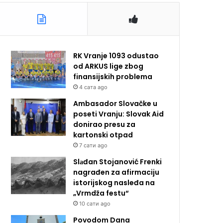
RK Vranje 1093 odustao
od ARKUS lige zbog
finansijskih problema
4 сата ago
Ambasador Slovačke u
poseti Vranju: Slovak Aid
donirao presu za
kartonski otpad
7 сати ago
Slаđan Stojanović Frenki
nagrađen za afirmaciju
istorijskog nasleđa na
„Vrmdža festu“
10 сати ago
Povodom Dana