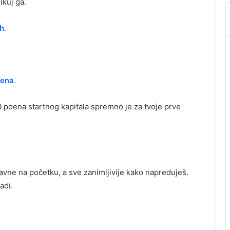
ikuj ga.
h.
oena
.
00 poena startnog kapitala spremno je za tvoje prve
tavne na početku, a sve zanimljivije kako napreduješ.
adi.