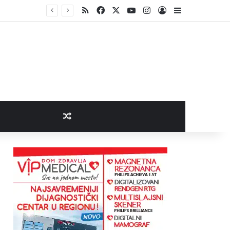
RSS
Facebook
X
YouTube
Instagram
Log In
Sidebar
Random Article