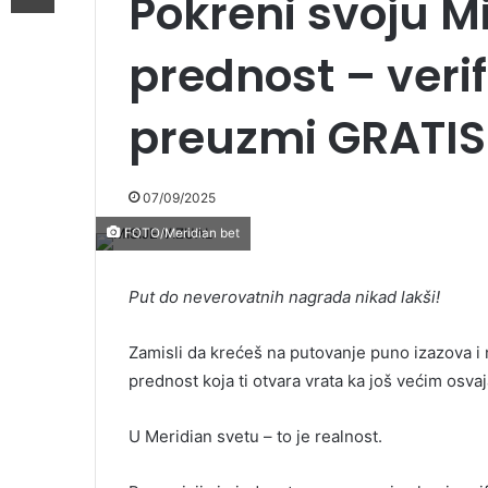
Pokreni svoju Mi
prednost – verif
preuzmi GRATIS
07/09/2025
FOTO/Meridian bet
Put do neverovatnih nagrada nikad lakši!
Zamisli da krećeš na putovanje puno izazova i
prednost koja ti otvara vrata ka još većim osva
U Meridian svetu – to je realnost.