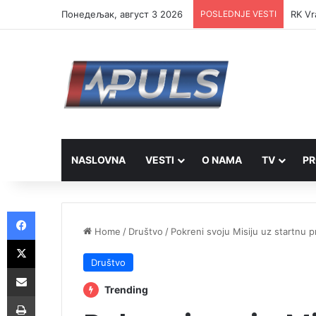
Понедељак, август 3 2026
POSLEDNJE VESTI
RK Vr
NASLOVNA
VESTI
O NAMA
TV
PR
Facebook
Home
/
Društvo
/
Pokreni svoju Misiju uz startnu 
X
Društvo
Share via Email
Trending
Print