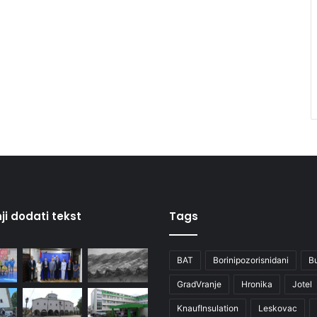
ji dodati tekst
Tags
BAT
Borinipozorisnidani
B
GradVranje
Hronika
Jotel
KnaufInsulation
Leskovac