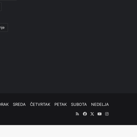
nje
ORAK
SREDA
ČETVRTAK
PETAK
SUBOTA
NEDELJA
RSS
Facebook
X
YouTube
Instagram