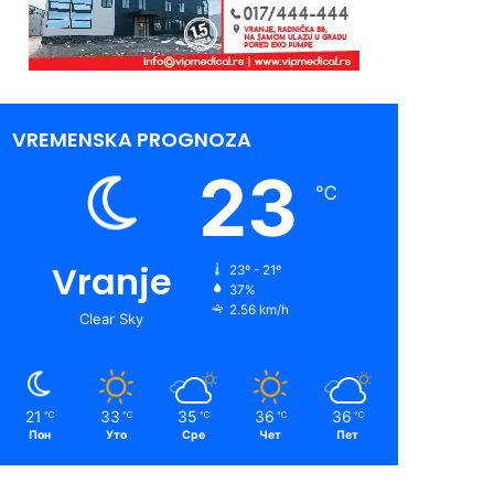
VREMENSKA PROGNOZA
23
℃
Vranje
23º - 21º
37%
2.56 km/h
Clear Sky
21
33
35
36
36
℃
℃
℃
℃
℃
Пон
Уто
Сре
Чет
Пет