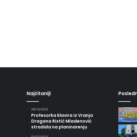
Najčitaniji
Posledn
29/10/2023
Profesorka klavira iz Vranja
Dragana Ristić Mladenović
stradala na planinarenju
03/12/2023