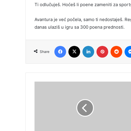
Ti odlučuješ. Hoćeš li poene zameniti za spor
Avantura je već počela, samo ti nedostaješ. Re
danas ulaziš u igru sa 300 poena prednosti.
Facebook
X
LinkedIn
Pinterest
Redd
Share