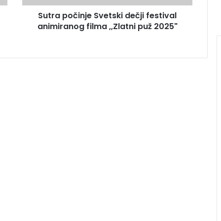
Sutra počinje Svetski dečji festival
animiranog filma ,,Zlatni puž 2025"