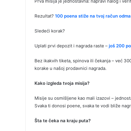
Prva misija je jednostavna: napravi nalog i verif
Rezultat?
100 poena stiže na tvoj račun odma
Sledeći korak?
Uplati prvi depozit i nagrada raste –
još 200 p
Bez ikakvih tiketa, spinova ili čekanja – već 3
korake u našoj prodavnici nagrada.
Kako izgleda tvoja misija?
Misije su osmišljene kao mali izazovi – jednos
Svaka ti donosi poene, svaka te vodi bliže nagr
Šta te čeka na kraju puta?