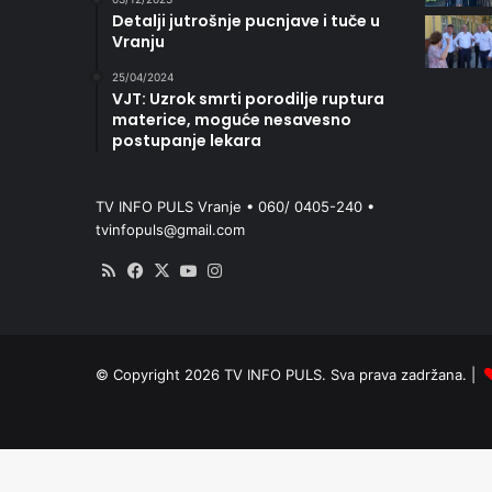
Detalji jutrošnje pucnjave i tuče u
Vranju
25/04/2024
VJT: Uzrok smrti porodilje ruptura
materice, moguće nesavesno
postupanje lekara
TV INFO PULS Vranje • 060/ 0405-240 •
tvinfopuls@gmail.com
RSS
Facebook
X
YouTube
Instagram
© Copyright 2026 TV INFO PULS. Sva prava zadržana. |