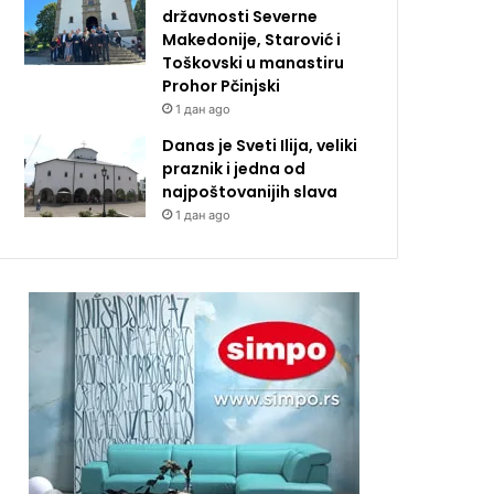
državnosti Severne
Makedonije, Starović i
Toškovski u manastiru
Prohor Pčinjski
1 дан ago
Danas je Sveti Ilija, veliki
praznik i jedna od
najpoštovanijih slava
1 дан ago