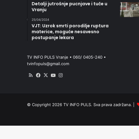
Detalji jutrošnje pucnjave i tuče u
Vranju
25/04/2024
VJT: Uzrok smrti porodilje ruptura
materice, moguće nesavesno
postupanje lekara
TV INFO PULS Vranje • 060/ 0405-240 •
tvinfopuls@gmail.com
RSS
Facebook
X
YouTube
Instagram
© Copyright 2026 TV INFO PULS. Sva prava zadržana. |