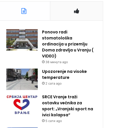
Ponovo radi
stomatološka
ordinacija u prizemlju
Doma zdravlja u Vranju (
VIDEO)
38 минута ago
Upozorenje na visoke
temperature
2 сата ago
SRCE Vranje traži
ostavku većnika za
sport: „Vranjski sport na
ivici kolapsa“
5 сати ago