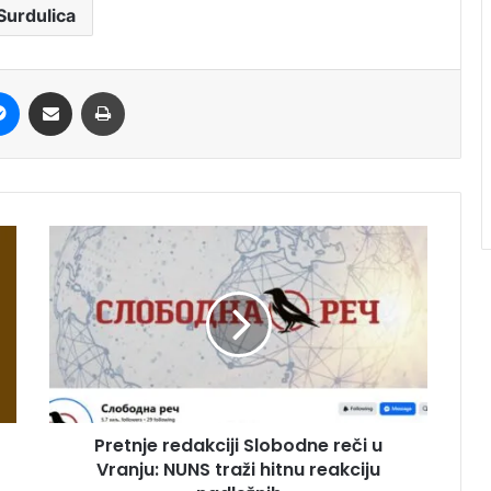
Surdulica
it
Messenger
Share via Email
Print
Pretnje redakciji Slobodne reči u
Vranju: NUNS traži hitnu reakciju