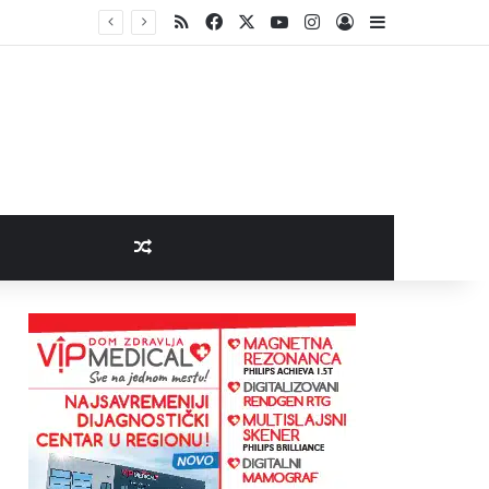
RSS
Facebook
X
YouTube
Instagram
Log In
Sidebar
Random Article