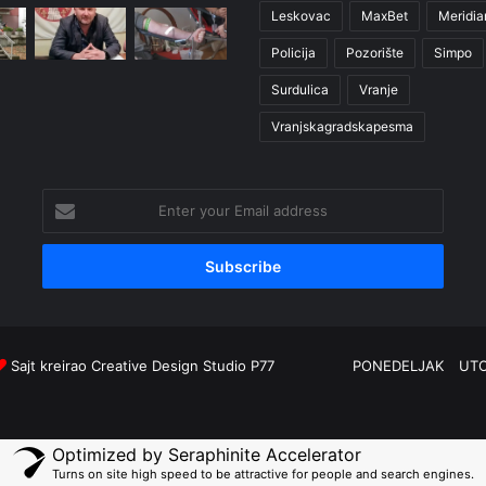
Leskovac
MaxBet
Meridia
Policija
Pozorište
Simpo
Surdulica
Vranje
Vranjskagradskapesma
Enter
your
Email
address
Sajt kreirao
Creative Design Studio P77
PONEDELJAK
UT
Optimized by Seraphinite Accelerator
Turns on site high speed to be attractive for people and search engines.