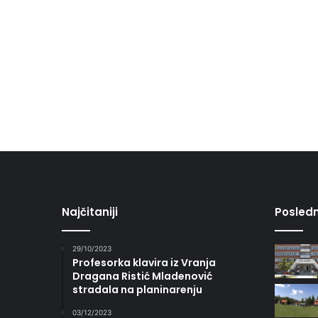
Najčitaniji
Posledn
29/10/2023
Profesorka klavira iz Vranja
Dragana Ristić Mladenović
stradala na planinarenju
03/12/2023