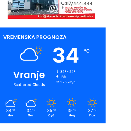
VREMENSKA PROGNOZA
34
℃
Vranje
34º - 24º
18%
1.25 km/h
Scattered Clouds
34
34
35
35
37
℃
℃
℃
℃
℃
Чет
Пет
Суб
Нед
Пон