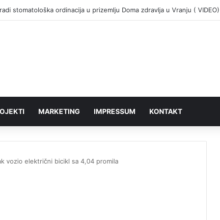
adi stomatološka ordinacija u prizemlju Doma zdravlja u Vranju ( VIDEO)
OJEKTI
MARKETING
IMPRESSUM
KONTAKT
 vozio električni bicikl sa 4,04 promila