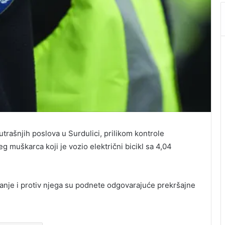
utrašnjih poslova u Surdulici, prilikom kontrole
g muškarca koji je vozio električni bicikl sa 4,04
nje i protiv njega su podnete odgovarajuće prekršajne