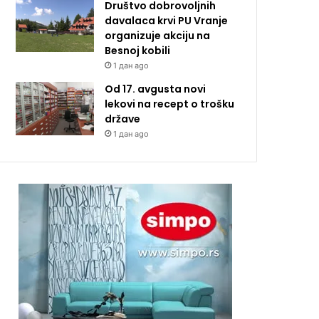
Društvo dobrovoljnih
davalaca krvi PU Vranje
organizuje akciju na
Besnoj kobili
1 дан ago
Od 17. avgusta novi
lekovi na recept o trošku
države
1 дан ago