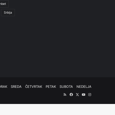
nbet
Srbija
ORAK
SREDA
ČETVRTAK
PETAK
SUBOTA
NEDELJA
RSS
Facebook
X
YouTube
Instagram