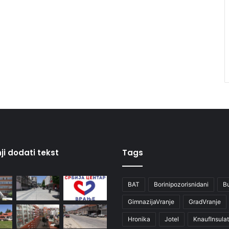
ji dodati tekst
Tags
BAT
Borinipozorisnidani
B
GimnazijaVranje
GradVranje
Hronika
Jotel
KnaufInsulat