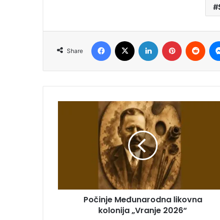
Facebook
X
LinkedIn
Pinterest
Redd
Share
Počinje Međunarodna likovna
kolonija „Vranje 2026“