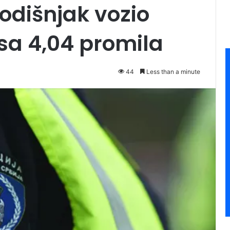
odišnjak vozio
l sa 4,04 promila
44
Less than a minute