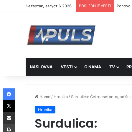
Четвртак, август 6 2026
POSLEDNJE VESTI
Ponovo r
NASLOVNA
VESTI
O NAMA
TV
PR
Facebook
Home
/
Hronika
/
Surdulica: Četrdesetpetogodišnjak
X
Hronika
Share via Email
Surdulica:
Print