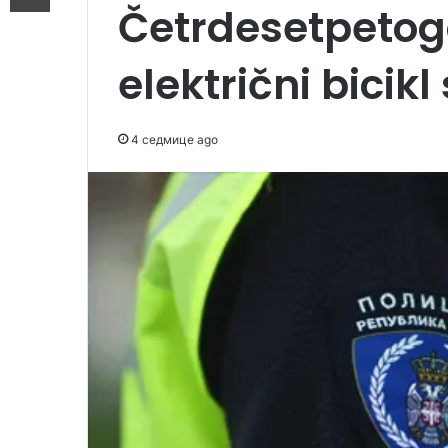
Četrdesetpetog
električni bicik
4 седмице ago