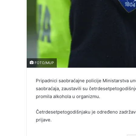
FOTO/MUP
Pripadnici saobraćajne policije Ministarstva un
saobraćaja, zaustavili su četrdesetpetogodišnje
promila alkohola u organizmu.
Četrdesetpetogodišnjaku je određeno zadržava
prijave.