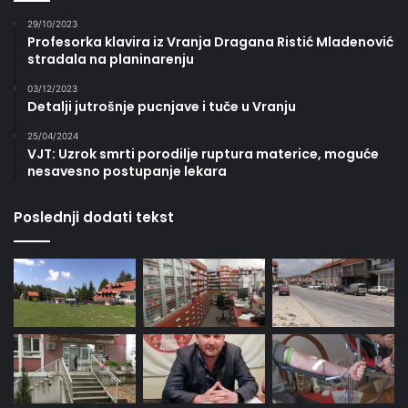
29/10/2023
Profesorka klavira iz Vranja Dragana Ristić Mladenović
stradala na planinarenju
03/12/2023
Detalji jutrošnje pucnjave i tuče u Vranju
25/04/2024
VJT: Uzrok smrti porodilje ruptura materice, moguće
nesavesno postupanje lekara
Poslednji dodati tekst