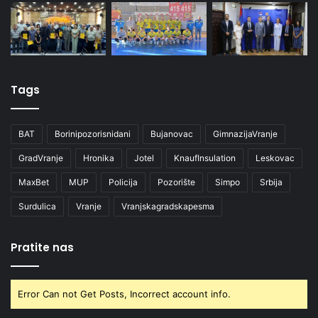
Tags
BAT
Borinipozorisnidani
Bujanovac
GimnazijaVranje
GradVranje
Hronika
Jotel
KnaufInsulation
Leskovac
MaxBet
MUP
Policija
Pozorište
Simpo
Srbija
Surdulica
Vranje
Vranjskagradskapesma
Pratite nas
Error Can not Get Posts, Incorrect account info.