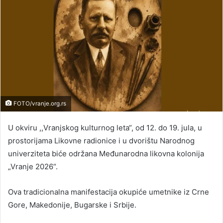
FOTO/vranje.org.rs
U okviru ,,Vranjskog kulturnog leta“, od 12. do 19. jula, u
prostorijama Likovne radionice i u dvorištu Narodnog
univerziteta biće održana Međunarodna likovna kolonija
„Vranje 2026“.
Ova tradicionalna manifestacija okupiće umetnike iz Crne
Gore, Makedonije, Bugarske i Srbije.