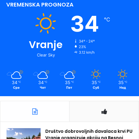
VREMENSKA PROGNOZA
34
℃
Vranje
34º - 24º
23%
3.12 km/h
Clear Sky
34
34
35
35
35
℃
℃
℃
℃
℃
Сре
Чет
Пет
Суб
Нед
Društvo dobrovoljnih davalaca krvi PU
Vranje organizuje akciju na Besnoj