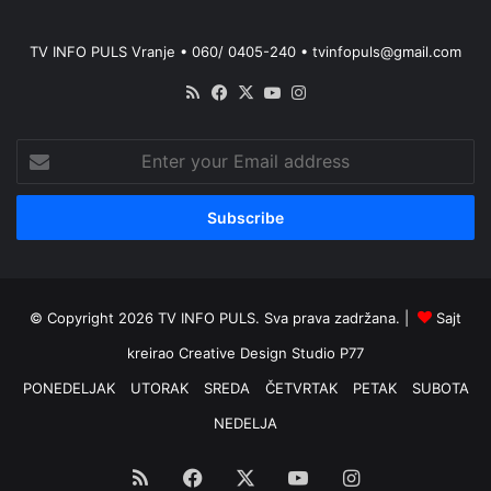
TV INFO PULS Vranje • 060/ 0405-240 • tvinfopuls@gmail.com
RSS
Facebook
X
YouTube
Instagram
Enter
your
Email
address
© Copyright 2026 TV INFO PULS. Sva prava zadržana. |
Sajt
kreirao
Creative Design Studio P77
PONEDELJAK
UTORAK
SREDA
ČETVRTAK
PETAK
SUBOTA
NEDELJA
RSS
Facebook
X
YouTube
Instagram