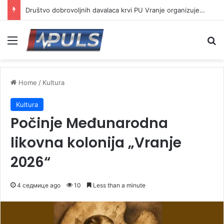
Društvo dobrovoljnih davalaca krvi PU Vranje organizuje akciju na Besnoj kobili
Menu
Se
Home
/
Kultura
Kultura
Počinje Međunarodna
likovna kolonija „Vranje
2026“
4 седмице ago
10
Less than a minute