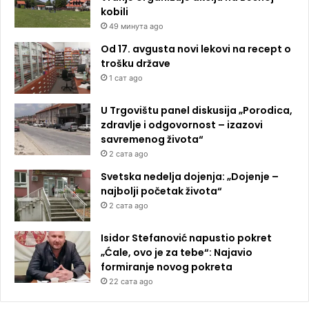
kobili
49 минута ago
Od 17. avgusta novi lekovi na recept o
trošku države
1 сат ago
U Trgovištu panel diskusija „Porodica,
zdravlje i odgovornost – izazovi
savremenog života“
2 сата ago
Svetska nedelja dojenja: „Dojenje –
najbolji početak života“
2 сата ago
Isidor Stefanović napustio pokret
„Ćale, ovo je za tebe“: Najavio
formiranje novog pokreta
22 сата ago