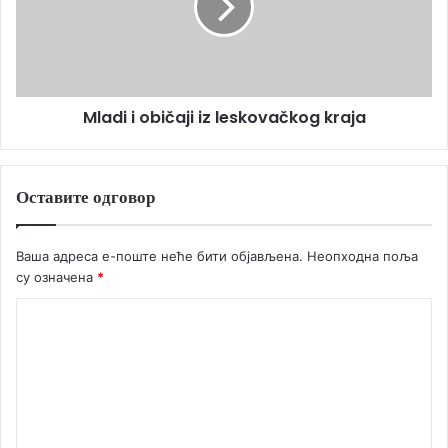
Mladi i običaji iz leskovačkog kraja
Оставите одговор
Ваша адреса е-поште неће бити објављена.
Неопходна поља
су означена
*
К
о
м
е
н