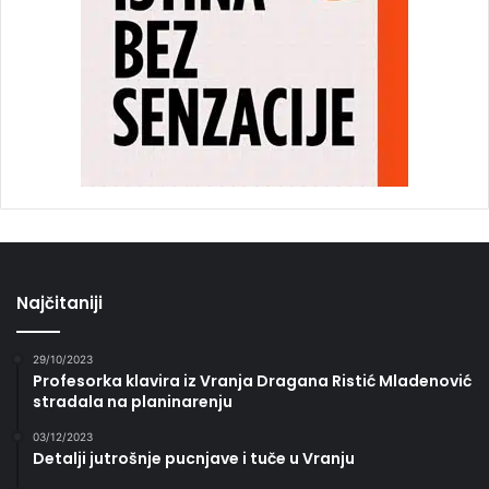
Najčitaniji
29/10/2023
Profesorka klavira iz Vranja Dragana Ristić Mladenović
stradala na planinarenju
03/12/2023
Detalji jutrošnje pucnjave i tuče u Vranju