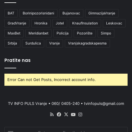
BAT
Borinipozorisnidani
Bujanovac
GimnazijaVranje
GradVranje
Hronika
Jotel
KnaufInsulation
Leskovac
MaxBet
Meridianbet
Policija
Pozorište
Simpo
Srbija
Surdulica
Vranje
Vranjskagradskapesma
Pratite nas
Error Can not Get Posts, Incorrect account info.
TV INFO PULS Vranje • 060/ 0405-240 • tvinfopuls@gmail.com
RSS
Facebook
X
YouTube
Instagram
Enter