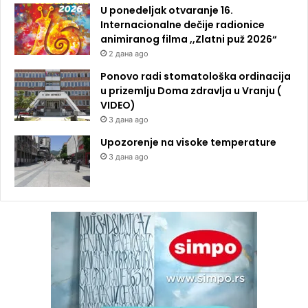
U ponedeljak otvaranje 16.
Internacionalne dečije radionice
animiranog filma ,,Zlatni puž 2026“
2 дана ago
Ponovo radi stomatološka ordinacija
u prizemlju Doma zdravlja u Vranju (
VIDEO)
3 дана ago
Upozorenje na visoke temperature
3 дана ago