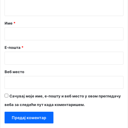
т
а
р
Име
*
*
Е-пошта
*
Веб место
Сачувај моје име, е-пошту и веб место у овом прегледачу
веба за следећи пут када коментаришем.