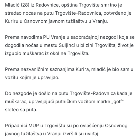
Mladić (28) iz Radovnice, opština Trgovište smrtno je
stradao noćas na putu Trgovište-Radovnica, potvrđeno je
Kuriru u Osnovnom javnom tužilaštvu u Vranju.
Prema navodima PU Vranje u saobraćajnoj nezgodi koja se
dogodila noćas u mestu Suljinci u blizini Trgovišta, život je
izgubio muškarac iz okoline Trgovišta.
Prema nezvaničnim saznanjima Kurira, mladić je bio sam u
vozilu kojim je upravljao.
Do nezgode je došlo na putu Trgovište-Radovnica kada je
muškarac, upravljajući putničkim vozilom marke „golf“
sleteo sa puta.
Pripadnici MUP u Trgovištu su po ovlašćenju Osnovnog
javnog tužilaštva u Vranju izvršili su uviđaj.