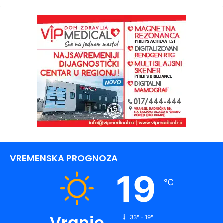
VREMENSKA PROGNOZA
19
℃
Vranje
33º - 19º