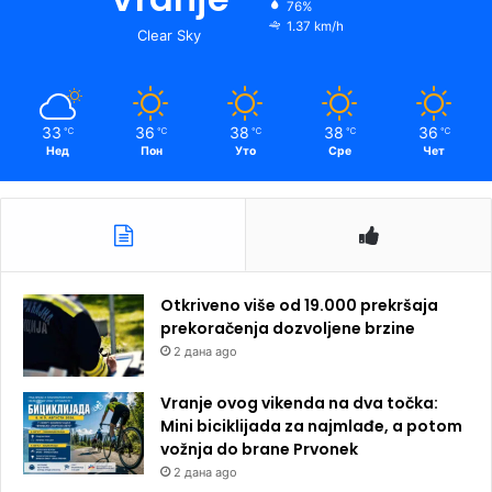
76%
1.37 km/h
Clear Sky
33
36
38
38
36
℃
℃
℃
℃
℃
Нед
Пон
Уто
Сре
Чет
Otkriveno više od 19.000 prekršaja
prekoračenja dozvoljene brzine
2 дана ago
Vranje ovog vikenda na dva točka:
Mini biciklijada za najmlađe, a potom
vožnja do brane Prvonek
2 дана ago