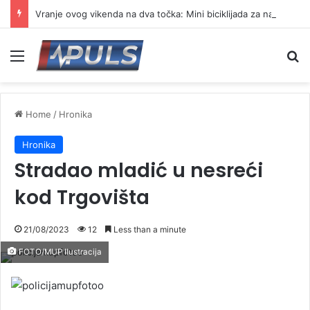
Vranje ovog vikenda na dva točka: Mini biciklijada za najmlađe, a potom vožnja do brane Prvonek
Menu
S
Home
/
Hronika
Hronika
Stradao mladić u nesreći
kod Trgovišta
21/08/2023
12
Less than a minute
FOTO/MUP Ilustracija