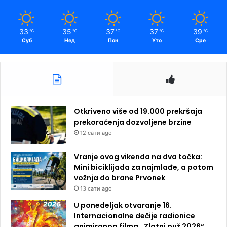
33
35
37
37
39
℃
℃
℃
℃
℃
Суб
Нед
Пон
Уто
Сре
Otkriveno više od 19.000 prekršaja
prekoračenja dozvoljene brzine
12 сати ago
Vranje ovog vikenda na dva točka:
Mini biciklijada za najmlađe, a potom
vožnja do brane Prvonek
13 сати ago
U ponedeljak otvaranje 16.
Internacionalne dečije radionice
animiranog filma ,,Zlatni puž 2026“