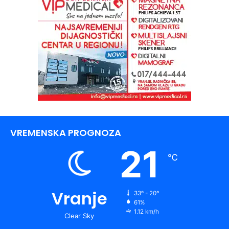
VREMENSKA PROGNOZA
21
℃
Vranje
33º - 20º
61%
1.12 km/h
Clear Sky