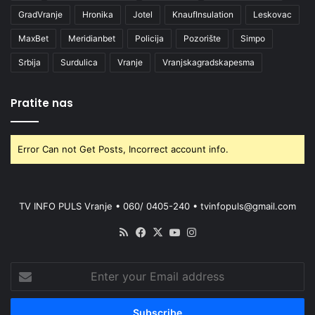
GradVranje
Hronika
Jotel
KnaufInsulation
Leskovac
MaxBet
Meridianbet
Policija
Pozorište
Simpo
Srbija
Surdulica
Vranje
Vranjskagradskapesma
Pratite nas
Error Can not Get Posts, Incorrect account info.
TV INFO PULS Vranje • 060/ 0405-240 • tvinfopuls@gmail.com
RSS
Facebook
X
YouTube
Instagram
Enter
your
Email
address