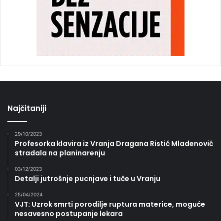
Najčitaniji
29/10/2023
Profesorka klavira iz Vranja Dragana Ristić Mladenović
stradala na planinarenju
03/12/2023
Detalji jutrošnje pucnjave i tuče u Vranju
25/04/2024
VJT: Uzrok smrti porodilje ruptura materice, moguće
nesavesno postupanje lekara