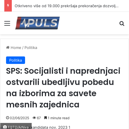
Otkriveno više od 19.000 prekršaja prekoračenja dozvoljene brzine
Menu
Se
Home
/
Politika
Politika
SPS: Socijalisti i naprednjaci
ostvarili ubedljivu pobedu
na izborima za savete
mesnih zajednica
02/06/2025
67
1 minute read
FOTO/Arhiva