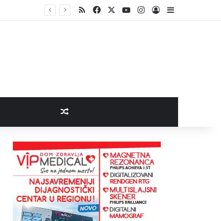
RSS
Facebook
X
YouTube
Instagram
Log In
Sidebar
Random Article