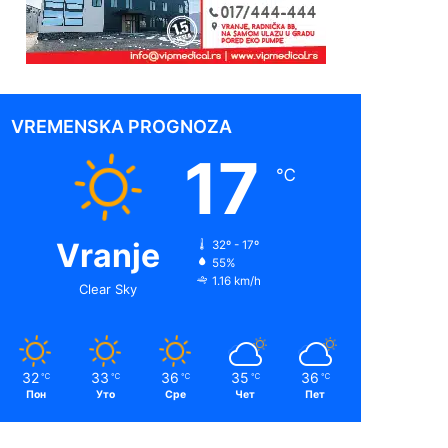
VREMENSKA PROGNOZA
17
℃
Vranje
32º - 17º
55%
1.16 km/h
Clear Sky
32
33
36
35
36
℃
℃
℃
℃
℃
Пон
Уто
Сре
Чет
Пет