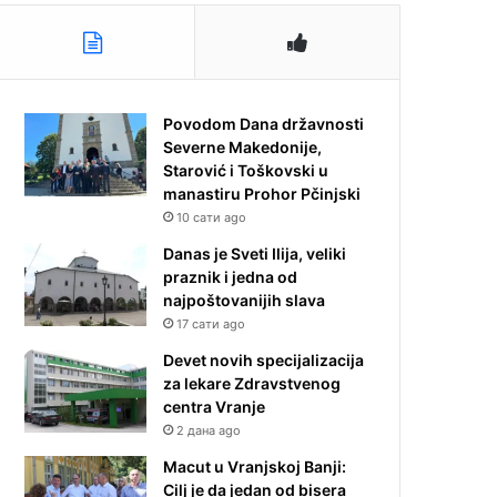
Povodom Dana državnosti
Severne Makedonije,
Starović i Toškovski u
manastiru Prohor Pčinjski
10 сати ago
Danas je Sveti Ilija, veliki
praznik i jedna od
najpoštovanijih slava
17 сати ago
Devet novih specijalizacija
za lekare Zdravstvenog
centra Vranje
2 дана ago
Macut u Vranjskoj Banji:
Cilj je da jedan od bisera