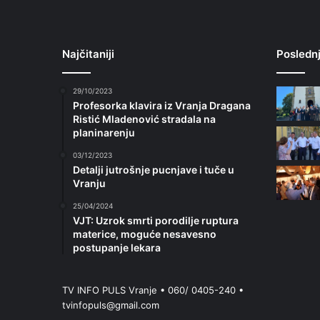
Najčitaniji
Poslednj
29/10/2023
Profesorka klavira iz Vranja Dragana
Ristić Mladenović stradala na
planinarenju
03/12/2023
Detalji jutrošnje pucnjave i tuče u
Vranju
25/04/2024
VJT: Uzrok smrti porodilje ruptura
materice, moguće nesavesno
postupanje lekara
TV INFO PULS Vranje • 060/ 0405-240 •
tvinfopuls@gmail.com