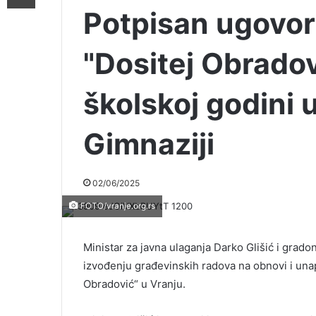
Potpisan ugovor 
"Dositej Obradov
školskoj godini u
Gimnaziji
02/06/2025
FOTO/vranje.org.rs
Ministar za javna ulaganja Darko Glišić i grad
izvođenju građevinskih radova na obnovi i una
Obradović“ u Vranju.