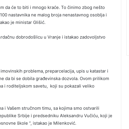
em da će to biti i mnogo kraće. To činimo zbog nešto
 100 nastavnika ne malog broja nenastavnog osoblja i
kao je ministar Glišić.
rdačnu dobrodošlicu u Vranje i istakao zadovoljstvo
movinskih problema, preparcelacija, upis u katastar i
ne da bi se dobila građevinska dozvola. Ovom prilikom
 i roditeljskom savetu, koji su pokazali veliko
ma i Vašem stručnom timu, sa kojima smo ostvarili
epublike Srbije i predsedniku Aleksandru Vučiću, koji je
snovne škole “, istakao je Milenković.