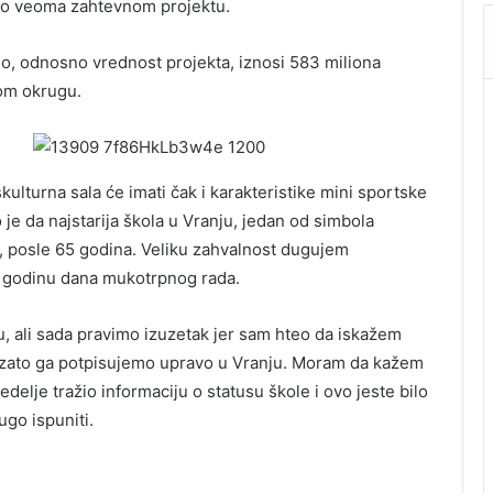
di o veoma zahtevnom projektu.
o, odnosno vrednost projekta, iznosi 583 miliona
kom okrugu.
ulturna sala će imati čak i karakteristike mini sportske
je da najstarija škola u Vranju, jedan od simbola
t, posle 65 godina. Veliku zahvalnost dugujem
nas godinu dana mukotrpnog rada.
 ali sada pravimo izuzetak jer sam hteo da iskažem
 zato ga potpisujemo upravo u Vranju. Moram da kažem
delje tražio informaciju o statusu škole i ovo jeste bilo
go ispuniti.