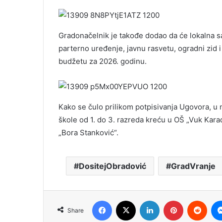
Gradonačelnik je takođe dodao da će lokalna s
parterno uređenje, javnu rasvetu, ogradni zid i
budžetu za 2026. godinu.
Kako se čulo prilikom potpisivanja Ugovora, u
škole od 1. do 3. razreda kreću u OŠ „Vuk Karadž
„Bora Stanković“.
DositejObradović
GradVranje
Facebook
X
LinkedIn
Pinterest
Redd
Share