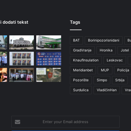
i dodati tekst
Tags
BAT
Borinipozorisnidani
B
GradVranje
Hronika
Jotel
KnaufInsulation
Leskovac
Meridianbet
MUP
Policija
Pozorište
Simpo
Srbija
Surdulica
VladičinHan
Vra
Enter
your
Email