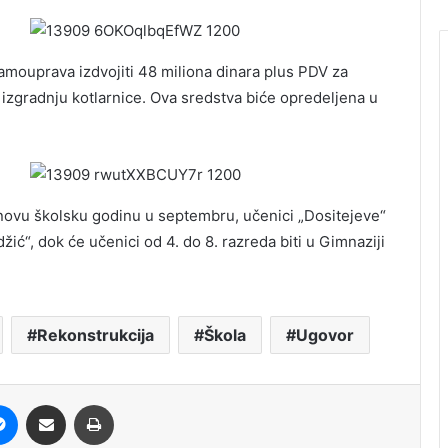
amouprava izdvojiti 48 miliona dinara plus PDV za
 izgradnju kotlarnice. Ova sredstva biće opredeljena u
 novu školsku godinu u septembru, učenici „Dositejeve“
ić“, dok će učenici od 4. do 8. razreda biti u Gimnaziji
Rekonstrukcija
Škola
Ugovor
it
Messenger
Share via Email
Print