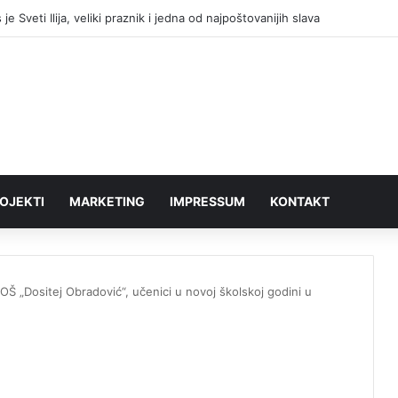
je Sveti Ilija, veliki praznik i jedna od najpoštovanijih slava
OJEKTI
MARKETING
IMPRESSUM
KONTAKT
OŠ „Dositej Obradović“, učenici u novoj školskoj godini u