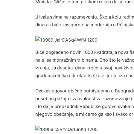
Ministar Glišić je tom prilikom rekao da se ra
„Hvala svima na razumevanju. Škola koju radim
dinara i biće zasigurno najmodernija u Pčinjs
Biće dograđeno novih 1000 kvadrata, a nova fisk
hale, sa montažnim tribinama. Ono što je važno 
Vranja, za desetak dana kreće u svoj novi živo
gradonačelniku i direktorki škole, jer je iza 
Ovakav ugovor obično potpisujemo u Beogradu,
posebnu pažnju i zahvalnost za razumevanje i
i to da je predsednik Republike gotovo svake ne
njegovo obećanje, a mi ćemo ga kao i svako dru