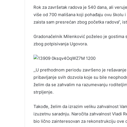
Rok za završetak radova je 540 dana, ali veruj
više od 700 mališana koji pohađaju ovu školu i
zaista sam presrećan zbog početka radova“, ista
Gradonačelnik Milenković poželeo je gostima s
zbog potpisivanja Ugovora.
,,U prethodnom periodu završeno je rešavanje i
pribavljanje svih dozvola koje su bile neophod
želim da se zahvalim na razumevanju roditeljima
strpljenje.
Takođe, želim da izrazim veliku zahvalnost Va
izuzetnu saradnju. Naročita zahvalnost Vladi R
bio lično zainteresovan za rekonstrukciju ove o