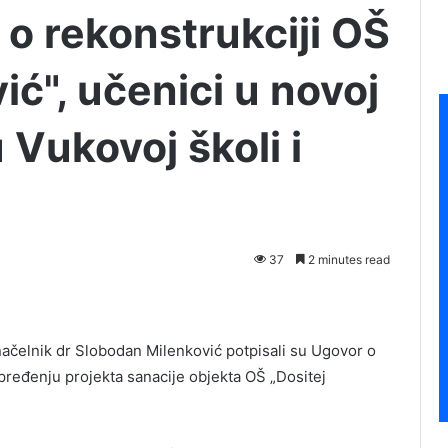
o rekonstrukciji OŠ
ić", učenici u novoj
 Vukovoj školi i
37
2 minutes read
onačelnik dr Slobodan Milenković potpisali su Ugovor o
pređenju projekta sanacije objekta OŠ „Dositej