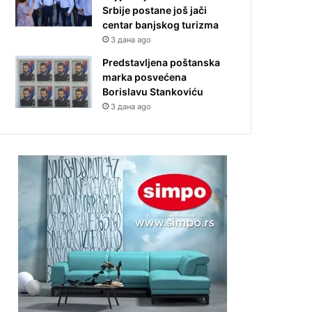
Srbije postane još jači
centar banjskog turizma
3 дана ago
Predstavljena poštanska
marka posvećena
Borislavu Stankoviću
3 дана ago