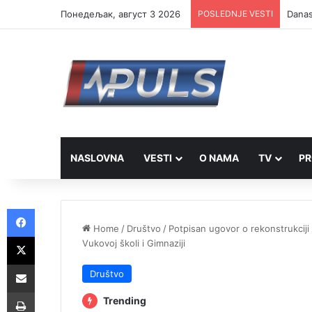
Понедељак, август 3 2026
POSLEDNJE VESTI
Danas 
NASLOVNA
VESTI
O NAMA
TV
PR
Facebook
Home
/
Društvo
/
Potpisan ugovor o rekonstrukciji 
X
Vukovoj školi i Gimnaziji
Share via Email
Društvo
Print
Trending