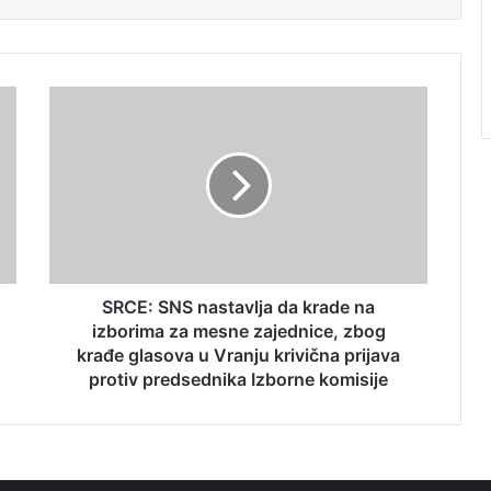
SRCE: SNS nastavlja da krade na
izborima za mesne zajednice, zbog
krađe glasova u Vranju krivična prijava
protiv predsednika Izborne komisije