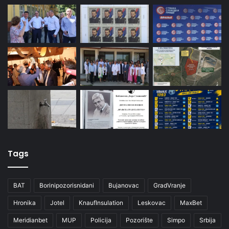
Tags
BAT
Borinipozorisnidani
Bujanovac
GradVranje
Hronika
Jotel
KnaufInsulation
Leskovac
MaxBet
Meridianbet
MUP
Policija
Pozorište
Simpo
Srbija