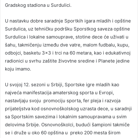
Gradskog stadiona u Surdulici.
U nastavku dobre saradnje Sportkih igara mladih i opštine
Surdulica, uz tehničku podršku Sporstkog saveza opštine
Surdulica i lokalne samouprave, stotine dece će uživati u
šahu, takmičenju između dve vatre, malom fudbalu, kupu,
odbojci, basketu 3×3 i trci na 60 metara, kao i edukativnoj
radionici u svrhu zaštite živovtne sredine i Planete jedine
koju imamo.
U svojoj 12. sezoni u Srbiji, Sportske igre mladih kao
najveća manifestacija amaterskog sporta u Evropi,
nastavljaju svoju promociju sporta, fer pleja i razvoja
prijateljstva kod osnovnoškolskog uzrasta dece, u saradnji
sa Sportskim savezima i lokalnim samoupravama u svim
delovima Srbije. Osnovnoškolci, budući šampioni takmiče
se i druže u oko 60 opština u preko 200 mesta širom