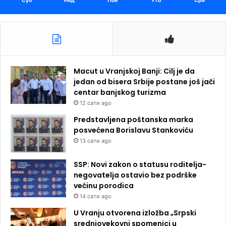
Суб
Нед
Пон
Уто
Сре
Macut u Vranjskoj Banji: Cilj je da
jedan od bisera Srbije postane još jači
centar banjskog turizma
12 сати ago
Predstavljena poštanska marka
posvećena Borislavu Stankoviću
13 сати ago
SSP: Novi zakon o statusu roditelja-
negovatelja ostavio bez podrške
većinu porodica
14 сати ago
U Vranju otvorena izložba „Srpski
srednjovekovni spomenici u