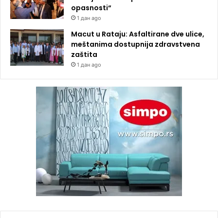
opasnosti“
1 дан ago
Macut u Rataju: Asfaltirane dve ulice,
meštanima dostupnija zdravstvena
zaštita
1 дан ago