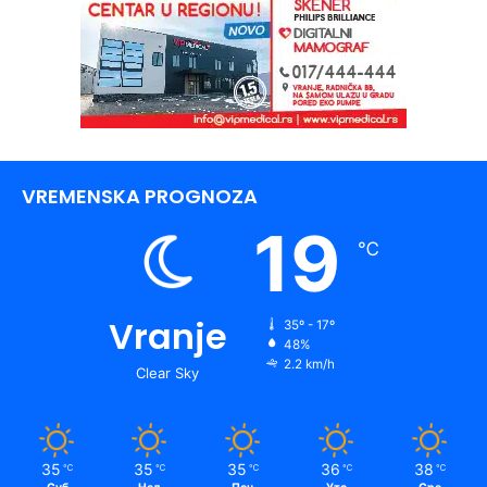
VREMENSKA PROGNOZA
19
℃
Vranje
35º - 17º
48%
2.2 km/h
Clear Sky
35
35
35
36
38
℃
℃
℃
℃
℃