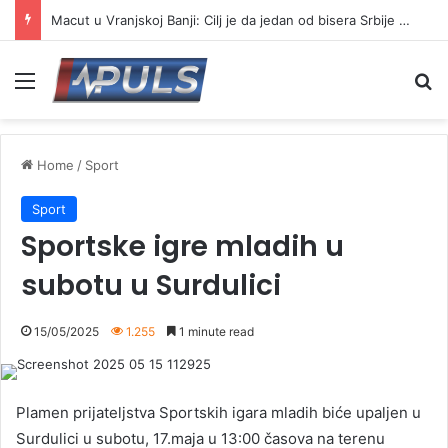
Macut u Vranjskoj Banji: Cilj je da jedan od bisera Srbije postane još jači centar banjskog turizma
Menu
Se
Home
/
Sport
Sport
Sportske igre mladih u
subotu u Surdulici
15/05/2025
1.255
1 minute read
Plamen prijateljstva Sportskih igara mladih biće upaljen u
Surdulici u subotu, 17.maja u 13:00 časova na terenu