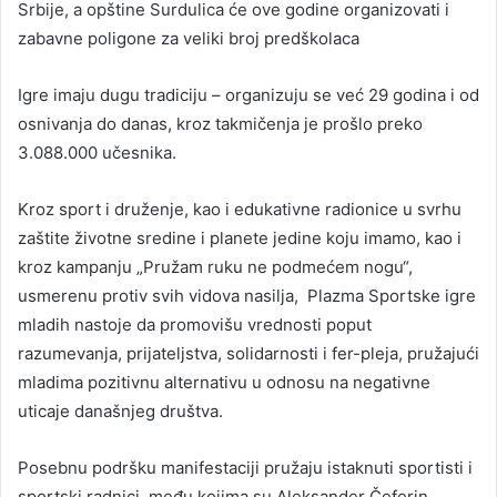
Srbije, a opštine Surdulica će ove godine organizovati i
zabavne poligone za veliki broj predškolaca
Igre imaju dugu tradiciju – organizuju se već 29 godina i od
osnivanja do danas, kroz takmičenja je prošlo preko
3.088.000 učesnika.
Kroz sport i druženje, kao i edukativne radionice u svrhu
zaštite životne sredine i planete jedine koju imamo, kao i
kroz kampanju „Pružam ruku ne podmećem nogu“,
usmerenu protiv svih vidova nasilja, Plazma Sportske igre
mladih nastoje da promovišu vrednosti poput
razumevanja, prijateljstva, solidarnosti i fer-pleja, pružajući
mladima pozitivnu alternativu u odnosu na negativne
uticaje današnjeg društva.
Posebnu podršku manifestaciji pružaju istaknuti sportisti i
sportski radnici, među kojima su Aleksander Čeferin,