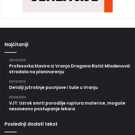
Najčitaniji
29/10/2023
Profesorka klavira iz Vranja Dragana Ristić Mladenović
stradala na planinarenju
03/12/2023
Detalji jutrošnje pucnjave i tuče u Vranju
25/04/2024
VJT: Uzrok smrti porodilje ruptura materice, moguće
nesavesno postupanje lekara
Poslednji dodati tekst