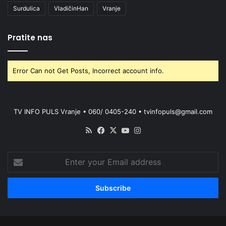
Surdulica
VladičinHan
Vranje
Pratite nas
Error Can not Get Posts, Incorrect account info.
TV INFO PULS Vranje • 060/ 0405-240 • tvinfopuls@gmail.com
RSS
Facebook
X
YouTube
Instagram
Enter
your
Email
address