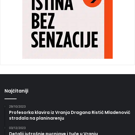
Najčitaniji
29/10/2023
Profesorka klavira iz Vranja Dragana Ristić Mladenović
stradala na planinarenju
03/12/2023
Detalji jutrošnje pucnjave i tuče u Vranju