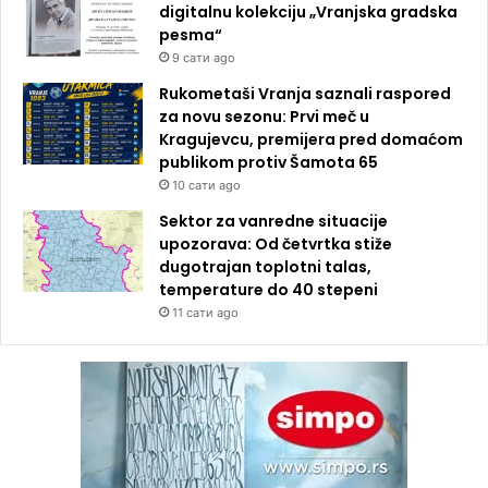
digitalnu kolekciju „Vranjska gradska
pesma“
9 сати ago
Rukometaši Vranja saznali raspored
za novu sezonu: Prvi meč u
Kragujevcu, premijera pred domaćom
publikom protiv Šamota 65
10 сати ago
Sektor za vanredne situacije
upozorava: Od četvrtka stiže
dugotrajan toplotni talas,
temperature do 40 stepeni
11 сати ago