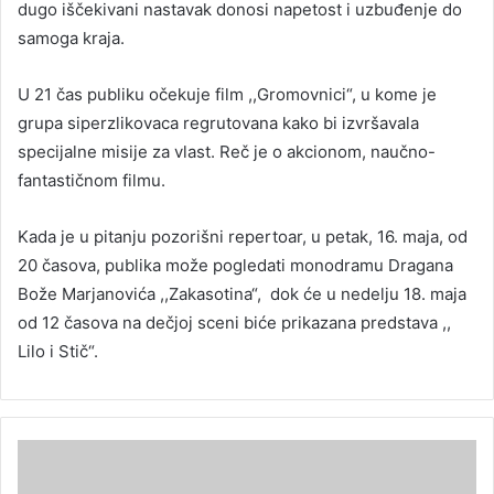
dugo iščekivani nastavak donosi napetost i uzbuđenje do
samoga kraja.
U 21 čas publiku očekuje film ,,Gromovnici“, u kome je
grupa siperzlikovaca regrutovana kako bi izvršavala
specijalne misije za vlast. Reč je o akcionom, naučno-
fantastičnom filmu.
Kada je u pitanju pozorišni repertoar, u petak, 16. maja, od
20 časova, publika može pogledati monodramu Dragana
Bože Marjanovića ,,Zakasotina“, dok će u nedelju 18. maja
od 12 časova na dečjoj sceni biće prikazana predstava ,,
Lilo i Stič“.