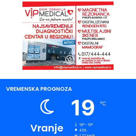
VREMENSKA PROGNOZA
19
℃
Vranje
19º - 19º
43%
1.77 km/h