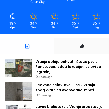
Clear Sky
19
34
34
35
35
℃
℃
℃
℃
℃
Сре
Чет
Пет
Суб
Нед
Vranje dobija prihvatilište za pse u
Ranutovcu: Izdati lokacijski uslovi za
izgradnju
3 сата ago
Bez vode delovi dve ulice u Vranju
zbog kvara na vodovodnoj mreži
9 сати ago
Javna biblioteka u Vranju predstavlja