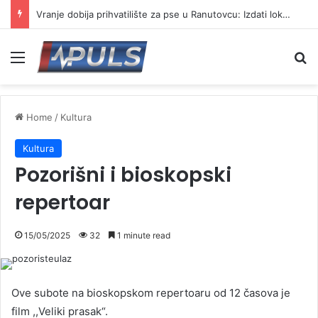
Vranje dobija prihvatilište za pse u Ranutovcu: Izdati lokacijski uslovi za izgradnju
Menu
Se
Home
/
Kultura
Kultura
Pozorišni i bioskopski
repertoar
15/05/2025
32
1 minute read
Ove subote na bioskopskom repertoaru od 12 časova je
film ,,Veliki prasak“.