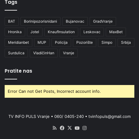
Tags
BAT
Borinipozorisnidani
Bujanovac
GradVranje
Hronika
Jotel
KnaufInsulation
Leskovac
MaxBet
Meridianbet
MUP
Policija
Pozorište
Simpo
Srbija
Surdulica
VladičinHan
Vranje
Pratite nas
Error Can not Get Posts, Incorrect account info.
TV INFO PULS Vranje • 060/ 0405-240 • tvinfopuls@gmail.com
RSS
Facebook
X
YouTube
Instagram