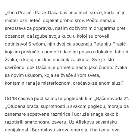
,,Gica Prasić i Patak Dača baš nisu imali sreće, kada im je
misteriozni leteći objekat probio krov. Pošto nemaju
sredstava za popravku, našim doživotnim drugarima preti
opasnosti da izgube svoju kuću u kojoj su proveli
detinjstvo! Srećom, njih dvojica upoznaju Petuniju Prasić
koja im priskače u pomoć i daje im posao u lokalnoj fabrici
žvaka, u kojoj radi kao naučnik za ukuse. Sve je išlo
savršeno, dok Dača nije primetio nešto jako čudno. Žvaka
sa novim ukusom, koja se žvaće širom sveta,
kontaminirana je misterioznom, drečavo-zelenom sluzi“.
Od 18 časova publika može pogledati film ,,Računovođa 2“.
,,Otuđena braća, suprotnosti u svakom pogledu, moraju da
zanemare sopstvene razmirice i udruže snage kako bi
razotkrili smrtonosnu zaveru. Uz Aflekovu savantsku
genijalnost i Berntalovu sirovu energiju i harizmu, ovaj