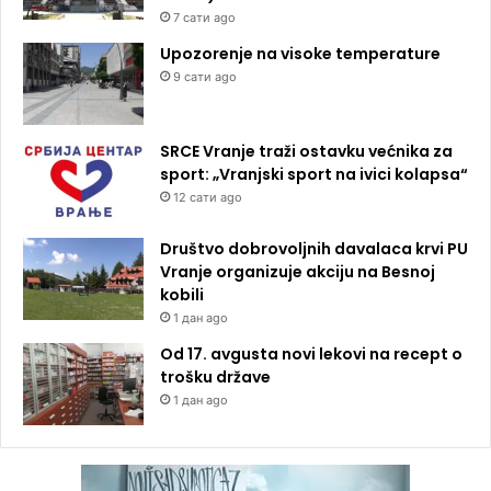
7 сати ago
Upozorenje na visoke temperature
9 сати ago
SRCE Vranje traži ostavku većnika za
sport: „Vranjski sport na ivici kolapsa“
12 сати ago
Društvo dobrovoljnih davalaca krvi PU
Vranje organizuje akciju na Besnoj
kobili
1 дан ago
Od 17. avgusta novi lekovi na recept o
trošku države
1 дан ago