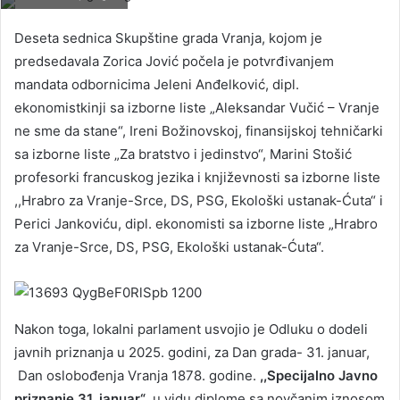
Deseta sednica Skupštine grada Vranja, kojom je
predsedavala Zorica Jović počela je potvrđivanjem
mandata odbornicima Jeleni Anđelković, dipl.
ekonomistkinji sa izborne liste „Aleksandar Vučić – Vranje
ne sme da stane“, Ireni Božinovskoj, finansijskoj tehničarki
sa izborne liste „Za bratstvo i jedinstvo“, Marini Stošić
profesorki francuskog jezika i književnosti sa izborne liste
,,Hrabro za Vranje-Srce, DS, PSG, Ekološki ustanak-Ćuta“ i
Perici Jankoviću, dipl. ekonomisti sa izborne liste „Hrabro
za Vranje-Srce, DS, PSG, Ekološki ustanak-Ćuta“.
Nakon toga, lokalni parlament usvojio je Odluku o dodeli
javnih priznanja u 2025. godini, za Dan grada- 31. januar,
Dan oslobođenja Vranja 1878. godine.
,,Specijalno Javno
priznanje 31. januar“
, u vidu diplome sa novčanim iznosom