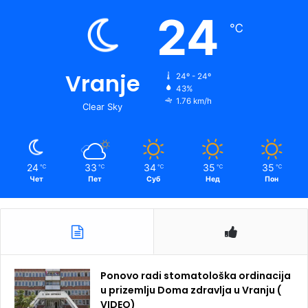
24
℃
Vranje
24º - 24º
43%
1.76 km/h
Clear Sky
24
33
34
35
35
℃
℃
℃
℃
℃
Чет
Пет
Суб
Нед
Пон
Ponovo radi stomatološka ordinacija
u prizemlju Doma zdravlja u Vranju (
VIDEO)