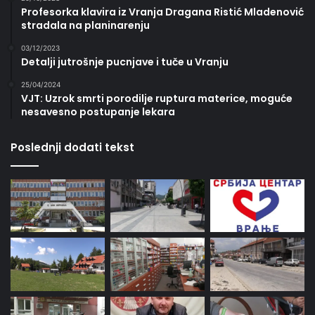
Profesorka klavira iz Vranja Dragana Ristić Mladenović
stradala na planinarenju
03/12/2023
Detalji jutrošnje pucnjave i tuče u Vranju
25/04/2024
VJT: Uzrok smrti porodilje ruptura materice, moguće
nesavesno postupanje lekara
Poslednji dodati tekst