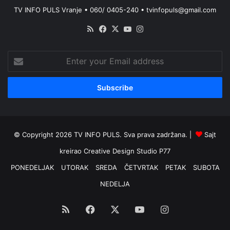
TV INFO PULS Vranje • 060/ 0405-240 • tvinfopuls@gmail.com
RSS
Facebook
X
YouTube
Instagram
Enter
your
Email
address
© Copyright 2026 TV INFO PULS. Sva prava zadržana. |
Sajt
kreirao
Creative Design Studio P77
PONEDELJAK
UTORAK
SREDA
ČETVRTAK
PETAK
SUBOTA
NEDELJA
RSS
Facebook
X
YouTube
Instagram