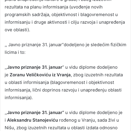
rezultata na planu informisanja (uvođenje novih
programskih sadržaja, objektivnost i blagovremenost u
informisanju i druge aktivnosti i cilju razvoja i unapređenja
ove oblasti).
,, Javno priznanje 31. januar“dodeljeno je sledećim fizičkim
licima i to:
,,
Javno priznanje 31. januar
“ u vidu diplome dodeljeno
je
Zoranu Veličkoviću iz Vranja
, zbog izuzetnih rezultata
u oblasti informisanja (blagovremenost i objektivnost
informisanja, lični doprinos razvoju i unapređenju oblasti
informisanja).
,,
Javno priznanje 31. januar“
u vidu diplome dodeljeno je
i
Aleksandru Stanojeviću
rođenog u Vranju, sada živi u
Nišu, zbog izuzetnih rezultata u oblasti izdata odnosno