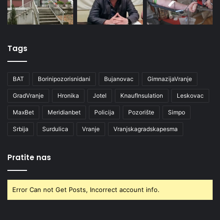
Tags
BAT
Borinipozorisnidani
Bujanovac
GimnazijaVranje
GradVranje
Hronika
Jotel
KnaufInsulation
Leskovac
MaxBet
Meridianbet
Policija
Pozorište
Simpo
Srbija
Surdulica
Vranje
Vranjskagradskapesma
Pratite nas
Error Can not Get Posts, Incorrect account info.