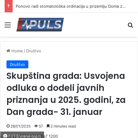
Ponovo radi stomatološka ordinacija u prizemlju Doma zdravlja u Vranju ( VIDEO)
Menu
Se
Home
/
Društvo
Društvo
Skupština grada: Usvojena
odluka o dodeli javnih
priznanja u 2025. godini, za
Dan grada- 31. januar
28/01/2025
57
2 minutes read
FOTO/vranje.org.rs