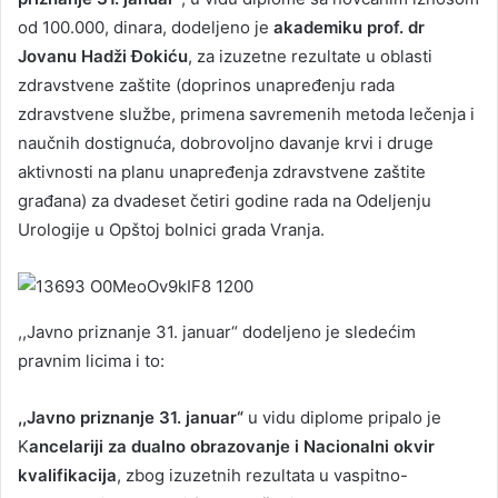
od 100.000, dinara, dodeljeno je
akademiku prof. dr
Jovanu Hadži Đokiću
, za izuzetne rezultate u oblasti
zdravstvene zaštite (doprinos unapređenju rada
zdravstvene službe, primena savremenih metoda lečenja i
naučnih dostignuća, dobrovoljno davanje krvi i druge
aktivnosti na planu unapređenja zdravstvene zaštite
građana) za dvadeset četiri godine rada na Odeljenju
Urologije u Opštoj bolnici grada Vranja.
,,Javno priznanje 31. januar“ dodeljeno je sledećim
pravnim licima i to:
,,Javno priznanje 31. januar“
u vidu diplome pripalo je
K
ancelariji za dualno obrazovanje i Nacionalni okvir
kvalifikacija
, zbog izuzetnih rezultata u vaspitno-