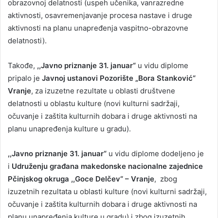
obrazovnoj delatnosti (uspeh učenika, vanrazredne
aktivnosti, osavremenjavanje procesa nastave i druge
aktivnosti na planu unapređenja vaspitno-obrazovne
delatnosti).
Takođe,
,,Javno priznanje 31. januar“
u vidu diplome
pripalo je
Javnoj ustanovi Pozorište „Bora Stanković“
Vranje
, za izuzetne rezultate u oblasti društvene
delatnosti u oblastu kulture (novi kulturni sadržaji,
očuvanje i zaštita kulturnih dobara i druge aktivnosti na
planu unapređenja kulture u gradu).
,,Javno priznanje 31. januar“
u vidu diplome dodeljeno je
i
Udruženju građana makedonske nacionalne zajednice
Pčinjskog okruga ,,Goce Delčev“ – Vranje
, zbog
izuzetnih rezultata u oblasti kulture (novi kulturni sadržaji,
očuvanje i zaštita kulturnih dobara i druge aktivnosti na
planu unapređenja kulture u gradu) i zbog izuzetnih