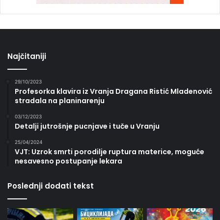
Najčitaniji
29/10/2023
Profesorka klavira iz Vranja Dragana Ristić Mladenović
stradala na planinarenju
03/12/2023
Detalji jutrošnje pucnjave i tuče u Vranju
25/04/2024
VJT: Uzrok smrti porodilje ruptura materice, moguće
nesavesno postupanje lekara
Poslednji dodati tekst