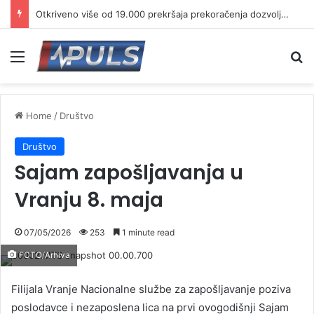
Otkriveno više od 19.000 prekršaja prekoračenja dozvoljene brzine
Menu
Se
Home
/
Društvo
Društvo
Sajam zapošljavanja u
Vranju 8. maja
07/05/2026
253
1 minute read
FOTO/Arhiva
Filijala Vranje Nacionalne službe za zapošljavanje poziva
poslodavce i nezaposlena lica na prvi ovogodišnji Sajam