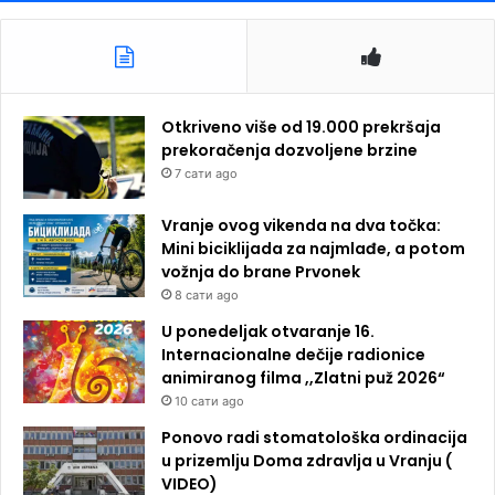
Otkriveno više od 19.000 prekršaja
prekoračenja dozvoljene brzine
7 сати ago
Vranje ovog vikenda na dva točka:
Mini biciklijada za najmlađe, a potom
vožnja do brane Prvonek
8 сати ago
U ponedeljak otvaranje 16.
Internacionalne dečije radionice
animiranog filma ,,Zlatni puž 2026“
10 сати ago
Ponovo radi stomatološka ordinacija
u prizemlju Doma zdravlja u Vranju (
VIDEO)