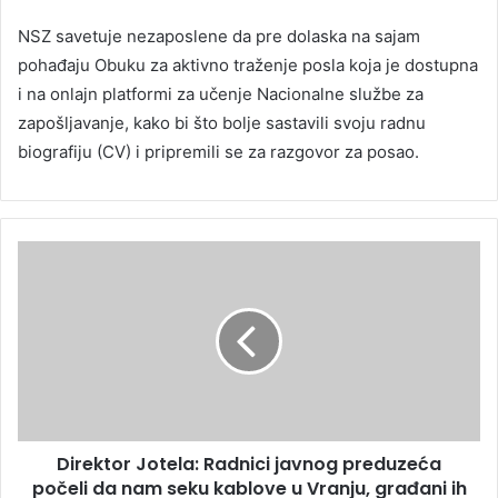
NSZ savetuje nezaposlene da pre dolaska na sajam
pohađaju Obuku za aktivno traženje posla koja je dostupna
i na onlajn platformi za učenje Nacionalne službe za
zapošljavanje, kako bi što bolje sastavili svoju radnu
biografiju (CV) i pripremili se za razgovor za posao.
Direktor Jotela: Radnici javnog preduzeća
počeli da nam seku kablove u Vranju, građani ih