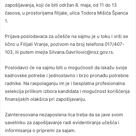
zapošljavanja, koji će biti održan 8. maja, od 11 do 13
časova, u prostorijama filijale, ulica Todora Mišića Španca
1.
Prijava poslodavaca za učešće na sajmu je u toku i vrši se
lično u Filijali Vranje, pozivom na broj telefona 017/407-
103, ili putem imejla Silvana.Gavrilovic@nsz.gov.rs.
Poslodavci će na sajmu biti u mogućnosti da iskažu svoje
kadrovske potrebe i jednostavno i brzo pronađu potrebne
radnike. Na raspolaganju im je i besplatna profesionalna
selekcija prilikom izbora kandidata i mogućnost korišćenja
finansijskih olakšica pri zapošljavanju.
Zainteresovana nezaposlena lica treba da se jave svom
savetniku za zapošljavanje radi evidentiranja učešća i
informisanja o pripremi za sajam.