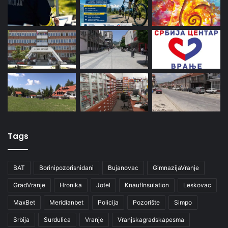
Tags
BAT
Borinipozorisnidani
Bujanovac
GimnazijaVranje
GradVranje
Hronika
Jotel
KnaufInsulation
Leskovac
MaxBet
Meridianbet
Policija
Pozorište
Simpo
Srbija
Surdulica
Vranje
Vranjskagradskapesma