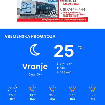
VREMENSKA PROGNOZA
25
℃
Vranje
25º - 24º
51%
1.65 km/h
Clear Sky
25
33
35
37
37
℃
℃
℃
℃
℃
Пет
Суб
Нед
Пон
Уто