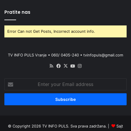
Pratite nas
Error Can not Get Posts, Incorrect account info.
TV INFO PULS Vranje • 060/ 0405-240 • tvinfopuls@gmail.com
RSS
Facebook
X
YouTube
Instagram
Enter
your
Email
address
© Copyright 2026 TV INFO PULS. Sva prava zadržana. |
Sajt