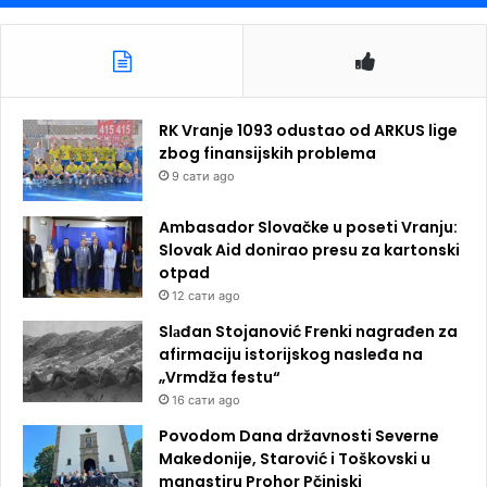
RK Vranje 1093 odustao od ARKUS lige
zbog finansijskih problema
9 сати ago
Ambasador Slovačke u poseti Vranju:
Slovak Aid donirao presu za kartonski
otpad
12 сати ago
Slаđan Stojanović Frenki nagrađen za
afirmaciju istorijskog nasleđa na
„Vrmdža festu“
16 сати ago
Povodom Dana državnosti Severne
Makedonije, Starović i Toškovski u
manastiru Prohor Pčinjski