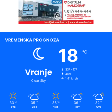
VREMENSKA PROGNOZA
18
℃
Vranje
33º - 17º
46%
1.41 km/h
Clear Sky
33
35
36
36
32
℃
℃
℃
℃
℃
Уто
Сре
Чет
Пет
Суб