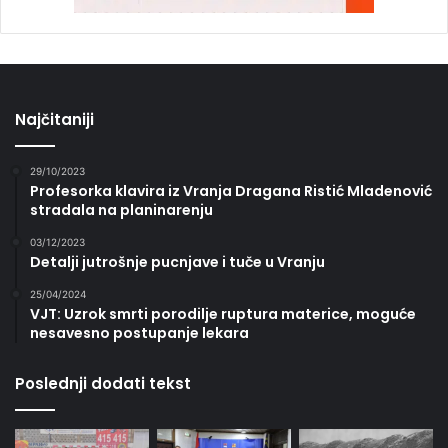
Najčitaniji
29/10/2023
Profesorka klavira iz Vranja Dragana Ristić Mladenović
stradala na planinarenju
03/12/2023
Detalji jutrošnje pucnjave i tuče u Vranju
25/04/2024
VJT: Uzrok smrti porodilje ruptura materice, moguće
nesavesno postupanje lekara
Poslednji dodati tekst