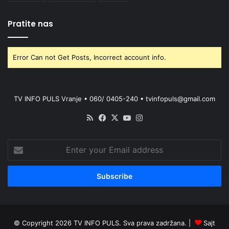
Pratite nas
Error Can not Get Posts, Incorrect account info.
TV INFO PULS Vranje • 060/ 0405-240 • tvinfopuls@gmail.com
RSS
Facebook
X
YouTube
Instagram
Enter
your
Email
address
© Copyright 2026 TV INFO PULS. Sva prava zadržana. |
Sajt