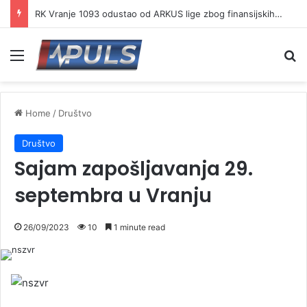
Ambasador Slovačke u poseti Vranju: Slovak Aid donirao presu za kartonski otpad
Menu
S
Home
/
Društvo
Društvo
Sajam zapošljavanja 29.
septembra u Vranju
26/09/2023
10
1 minute read