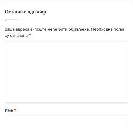
Оставите одговор
Ваша адреса е-поште неће бити објављена.
Неопходна поља
су означена
*
К
о
м
е
н
т
а
р
Име
*
*