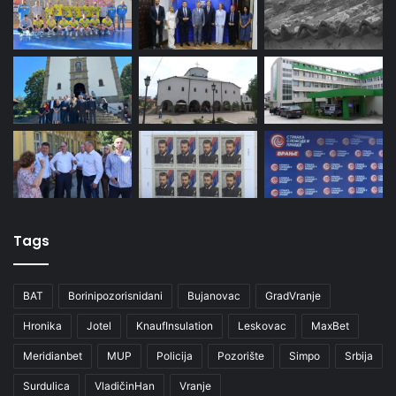
Tags
BAT
Borinipozorisnidani
Bujanovac
GradVranje
Hronika
Jotel
KnaufInsulation
Leskovac
MaxBet
Meridianbet
MUP
Policija
Pozorište
Simpo
Srbija
Surdulica
VladičinHan
Vranje