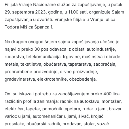
Filijala Vranje Nacionalne službe za zapošljavanje, u petak,
29. septembra 2023. godine, u 11.00 sati, organizuje Sajam
zapošljavanja u dvorištu vranjske filijale u Vranju, ulica
Todora Mišića Španca 1.
Na drugom ovogodišnjem sajmu zapošljavanja učešće je
najavilo preko 30 poslodavaca iz oblasti autoindustrije,
rudarstva, telekomunikacija, trgovine, mašinstva i obrade
metala, tekstilstva, obućarstva, tapetarstva, saobraćaja,
prehrambene proizvodnje, drvne proizvodnje,
građevinarstva, elektrotehnike, obezbeđenja.
Oni su iskazali potrebu za zapošljavanjem preko 400 lica
različitih profila zanimanja: radnik na autoklavu, montažer,
električar, tapetar, pomoćnik tapetara, rudar u jami, bravar
varioc u jami, automehaničar u jami, šivač, krojač
presvlaka, obućarski radnik, prodavac, stolar, vozač