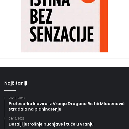
Najčitaniji
29/10/2023
Profesorka klavira iz Vranja Dragana Ristić Mladenović
stradala na planinarenju
03/12/2023
Detalji jutrošnje pucnjave i tuče u Vranju