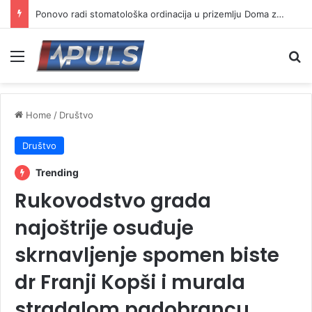
Ponovo radi stomatološka ordinacija u prizemlju Doma zdravlja u Vranju ( VIDEO)
Menu
Se
Home
/
Društvo
Društvo
Trending
Rukovodstvo grada
najoštrije osuđuje
skrnavljenje spomen biste
dr Franji Kopši i murala
stradalom padobrancu