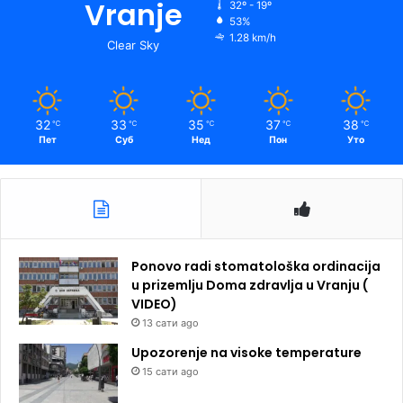
Vranje
32º - 19º
53%
1.28 km/h
Clear Sky
32
33
35
37
38
℃
℃
℃
℃
℃
Пет
Суб
Нед
Пон
Уто
Ponovo radi stomatološka ordinacija
u prizemlju Doma zdravlja u Vranju (
VIDEO)
13 сати ago
Upozorenje na visoke temperature
15 сати ago