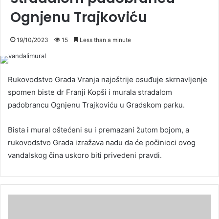
Ognjenu Trajkoviću
19/10/2023
15
Less than a minute
Rukovodstvo Grada Vranja najoštrije osuđuje skrnavljenje
spomen biste dr Franji Kopši i murala stradalom
padobrancu Ognjenu Trajkoviću u Gradskom parku.
Bista i mural oštećeni su i premazani žutom bojom, a
rukovodstvo Grada izražava nadu da će počinioci ovog
vandalskog čina uskoro biti privedeni pravdi.