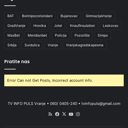
BAT
Borinipozorisnidani
Bujanovac
GimnazijaVranje
GradVranje
Hronika
Jotel
KnaufInsulation
Leskovac
MaxBet
Meridianbet
Policija
Pozorište
Simpo
Srbija
Surdulica
Vranje
Vranjskagradskapesma
Pratite nas
Error Can not Get Posts, Incorrect account info.
TV INFO PULS Vranje • 060/ 0405-240 • tvinfopuls@gmail.com
RSS
Facebook
X
YouTube
Instagram