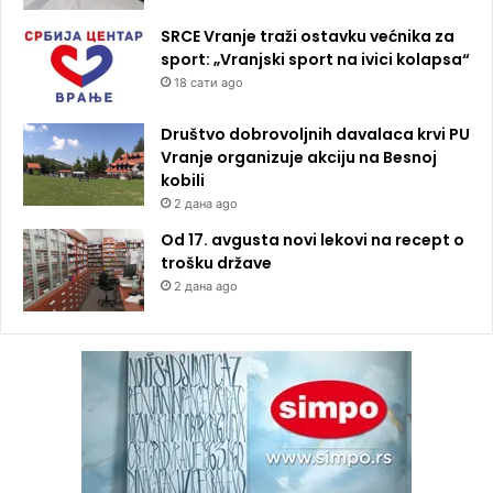
SRCE Vranje traži ostavku većnika za
sport: „Vranjski sport na ivici kolapsa“
18 сати ago
Društvo dobrovoljnih davalaca krvi PU
Vranje organizuje akciju na Besnoj
kobili
2 дана ago
Od 17. avgusta novi lekovi na recept o
trošku države
2 дана ago