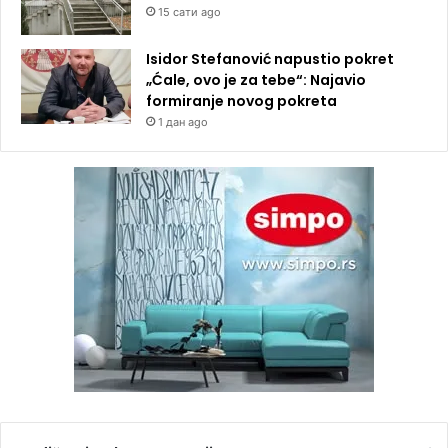
15 сати ago
Isidor Stefanović napustio pokret
„Ćale, ovo je za tebe“: Najavio
formiranje novog pokreta
1 дан ago