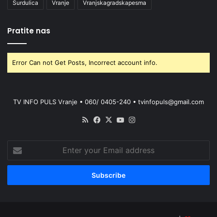
Surdulica
Vranje
Vranjskagradskapesma
Pratite nas
Error Can not Get Posts, Incorrect account info.
TV INFO PULS Vranje • 060/ 0405-240 • tvinfopuls@gmail.com
RSS
Facebook
X
YouTube
Instagram
Enter
your
Email
address