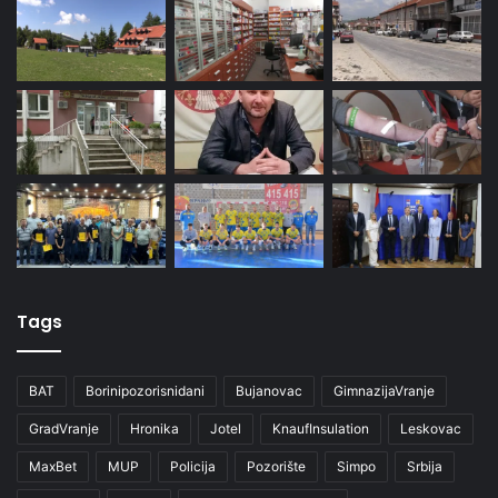
Tags
BAT
Borinipozorisnidani
Bujanovac
GimnazijaVranje
GradVranje
Hronika
Jotel
KnaufInsulation
Leskovac
MaxBet
MUP
Policija
Pozorište
Simpo
Srbija