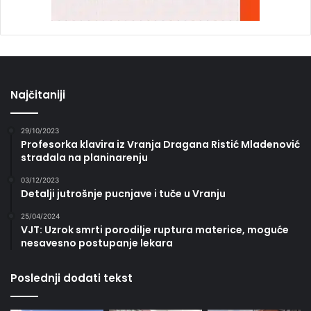
Najčitaniji
29/10/2023
Profesorka klavira iz Vranja Dragana Ristić Mladenović
stradala na planinarenju
03/12/2023
Detalji jutrošnje pucnjave i tuče u Vranju
25/04/2024
VJT: Uzrok smrti porodilje ruptura materice, moguće
nesavesno postupanje lekara
Poslednji dodati tekst