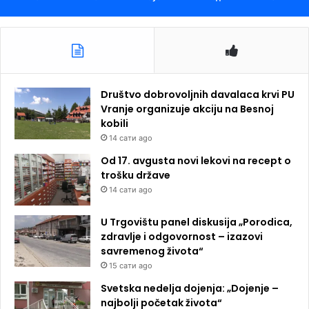
Društvo dobrovoljnih davalaca krvi PU
Vranje organizuje akciju na Besnoj
kobili
14 сати ago
Od 17. avgusta novi lekovi na recept o
trošku države
14 сати ago
U Trgovištu panel diskusija „Porodica,
zdravlje i odgovornost – izazovi
savremenog života“
15 сати ago
Svetska nedelja dojenja: „Dojenje –
najbolji početak života“