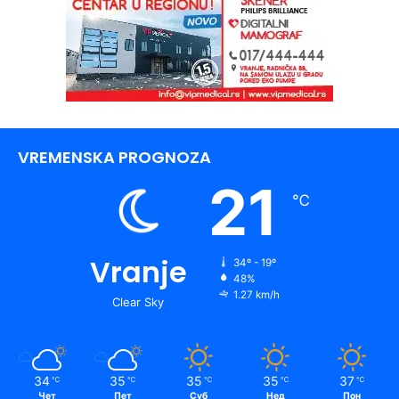
VREMENSKA PROGNOZA
21
℃
Vranje
34º - 19º
48%
1.27 km/h
Clear Sky
34
35
35
35
37
℃
℃
℃
℃
℃
Чет
Пет
Суб
Нед
Пон