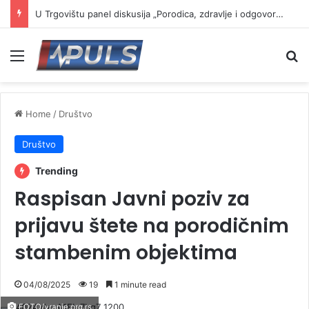
U Trgovištu panel diskusija „Porodica, zdravlje i odgovornost – izazovi savremenog života“
Menu
Se
Home
/
Društvo
Društvo
Trending
Raspisan Javni poziv za
prijavu štete na porodičnim
stambenim objektima
04/08/2025
19
1 minute read
FOTO/vranje.org.rs