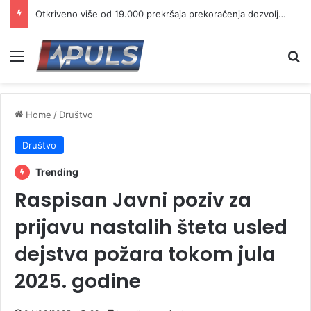
Otkriveno više od 19.000 prekršaja prekoračenja dozvoljene brzine
Menu
Se
Home
/
Društvo
Društvo
Trending
Raspisan Javni poziv za
prijavu nastalih šteta usled
dejstva požara tokom jula
2025. godine