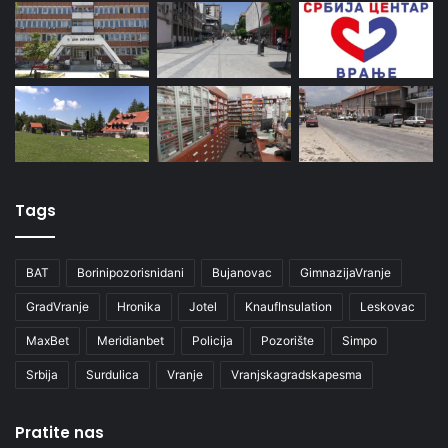
Tags
BAT
Borinipozorisnidani
Bujanovac
GimnazijaVranje
GradVranje
Hronika
Jotel
KnaufInsulation
Leskovac
MaxBet
Meridianbet
Policija
Pozorište
Simpo
Srbija
Surdulica
Vranje
Vranjskagradskapesma
Pratite nas