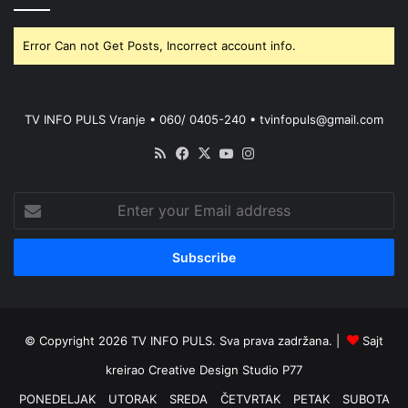
Error Can not Get Posts, Incorrect account info.
TV INFO PULS Vranje • 060/ 0405-240 • tvinfopuls@gmail.com
RSS
Facebook
X
YouTube
Instagram
Enter
your
Email
address
© Copyright 2026 TV INFO PULS. Sva prava zadržana. |
Sajt
kreirao
Creative Design Studio P77
PONEDELJAK
UTORAK
SREDA
ČETVRTAK
PETAK
SUBOTA