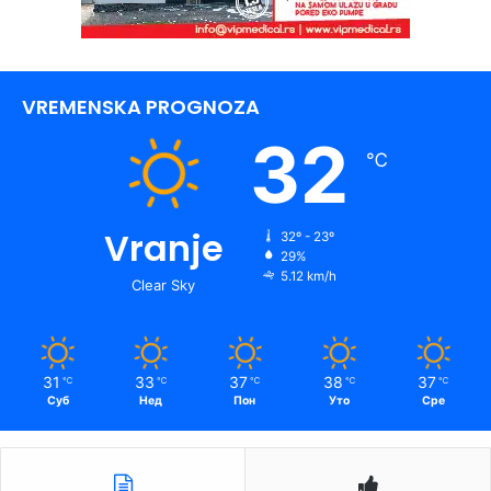
VREMENSKA PROGNOZA
32
℃
Vranje
32º - 23º
29%
5.12 km/h
Clear Sky
31
33
37
38
37
℃
℃
℃
℃
℃
Суб
Нед
Пон
Уто
Сре