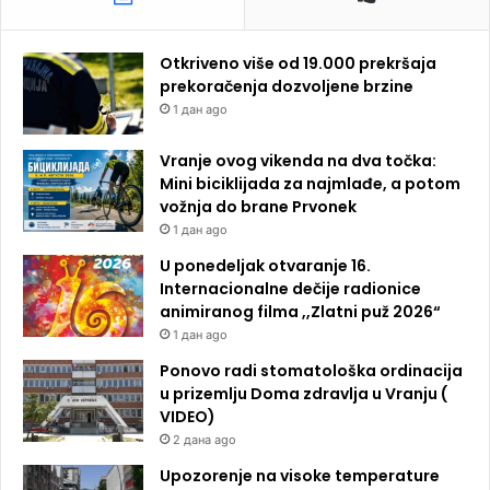
Otkriveno više od 19.000 prekršaja
prekoračenja dozvoljene brzine
1 дан ago
Vranje ovog vikenda na dva točka:
Mini biciklijada za najmlađe, a potom
vožnja do brane Prvonek
1 дан ago
U ponedeljak otvaranje 16.
Internacionalne dečije radionice
animiranog filma ,,Zlatni puž 2026“
1 дан ago
Ponovo radi stomatološka ordinacija
u prizemlju Doma zdravlja u Vranju (
VIDEO)
2 дана ago
Upozorenje na visoke temperature