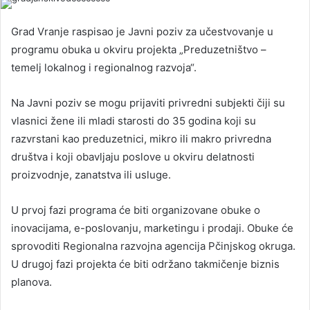
Grad Vranje raspisao je Javni poziv za učestvovanje u
programu obuka u okviru projekta „Preduzetništvo –
temelj lokalnog i regionalnog razvoja“.
Na Javni poziv se mogu prijaviti privredni subjekti čiji su
vlasnici žene ili mladi starosti do 35 godina koji su
razvrstani kao preduzetnici, mikro ili makro privredna
društva i koji obavljaju poslove u okviru delatnosti
proizvodnje, zanatstva ili usluge.
U prvoj fazi programa će biti organizovane obuke o
inovacijama, e-poslovanju, marketingu i prodaji. Obuke će
sprovoditi Regionalna razvojna agencija Pčinjskog okruga.
U drugoj fazi projekta će biti održano takmičenje biznis
planova.