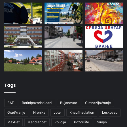
Tags
BAT
Borinipozorisnidani
Bujanovac
GimnazijaVranje
GradVranje
Hronika
Jotel
KnaufInsulation
Leskovac
MaxBet
Meridianbet
Policija
Pozorište
Simpo