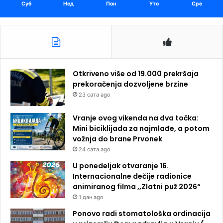
Суб
Нед
Пон
Уто
Сре
Otkriveno više od 19.000 prekršaja
prekoračenja dozvoljene brzine
23 сата ago
Vranje ovog vikenda na dva točka:
Mini biciklijada za najmlađe, a potom
vožnja do brane Prvonek
24 сата ago
U ponedeljak otvaranje 16.
Internacionalne dečije radionice
animiranog filma ,,Zlatni puž 2026“
1 дан ago
Ponovo radi stomatološka ordinacija