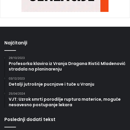
Najčitaniji
29/10/2023
Profesorka klavira iz Vranja Dragana Ristić Mladenović
stradala na planinarenju
03/12/2023
Detalji jutrošnje pucnjave i tuče u Vranju
25/04/2024
VJT: Uzrok smrti porodilje ruptura materice, moguće
nesavesno postupanje lekara
Poslednji dodati tekst