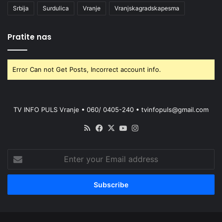
Srbija
Surdulica
Vranje
Vranjskagradskapesma
Pratite nas
Error Can not Get Posts, Incorrect account info.
TV INFO PULS Vranje • 060/ 0405-240 • tvinfopuls@gmail.com
RSS
Facebook
X
YouTube
Instagram
Enter
your
Email
address