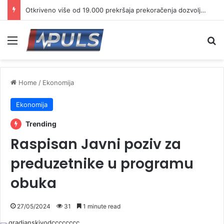
Otkriveno više od 19.000 prekršaja prekoračenja dozvoljene brzine
Menu
Se
Home
/
Ekonomija
Ekonomija
Trending
Raspisan Javni poziv za
preduzetnike u programu
obuka
27/05/2024
31
1 minute read