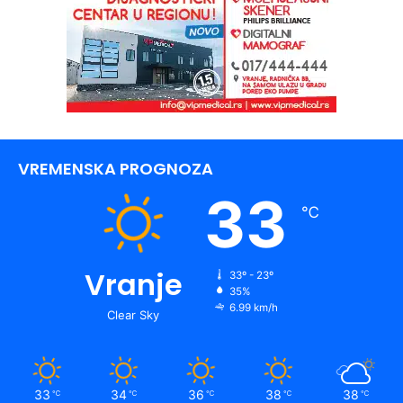
VREMENSKA PROGNOZA
33
℃
Vranje
33º - 23º
35%
6.99 km/h
Clear Sky
33
34
36
38
38
℃
℃
℃
℃
℃