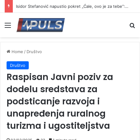
Isidor Stefanović napustio pokret „Ćale, ovo je za tebe“: Najavio formiranje novog pokreta
Menu
Se
Home
/
Društvo
Društvo
Raspisan Javni poziv za
dodelu sredstava za
podsticanje razvoja i
unapređenja ruralnog
turizma i ugostiteljstva