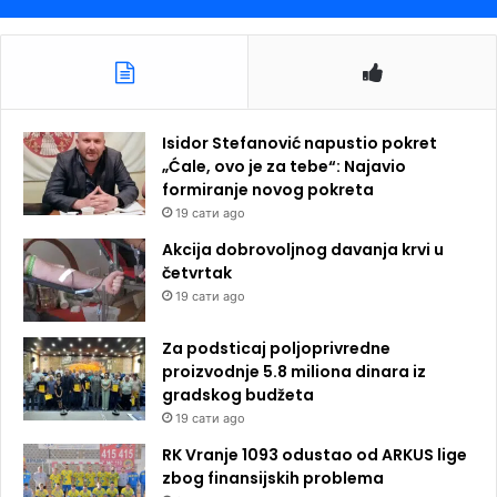
Isidor Stefanović napustio pokret
„Ćale, ovo je za tebe“: Najavio
formiranje novog pokreta
19 сати ago
Akcija dobrovoljnog davanja krvi u
četvrtak
19 сати ago
Za podsticaj poljoprivredne
proizvodnje 5.8 miliona dinara iz
gradskog budžeta
19 сати ago
RK Vranje 1093 odustao od ARKUS lige
zbog finansijskih problema