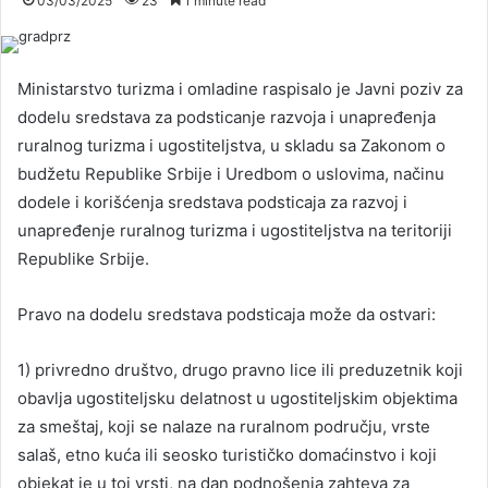
03/03/2025
23
1 minute read
Ministarstvo turizma i omladine raspisalo je Javni poziv za
dodelu sredstava za podsticanje razvoja i unapređenja
ruralnog turizma i ugostiteljstva, u skladu sa Zakonom o
budžetu Republike Srbije i Uredbom o uslovima, načinu
dodele i korišćenja sredstava podsticaja za razvoj i
unapređenje ruralnog turizma i ugostiteljstva na teritoriji
Republike Srbije.
Pravo na dodelu sredstava podsticaja može da ostvari:
1) privredno društvo, drugo pravno lice ili preduzetnik koji
obavlja ugostiteljsku delatnost u ugostiteljskim objektima
za smeštaj, koji se nalaze na ruralnom području, vrste
salaš, etno kuća ili seosko turističko domaćinstvo i koji
objekat je u toj vrsti, na dan podnošenja zahteva za