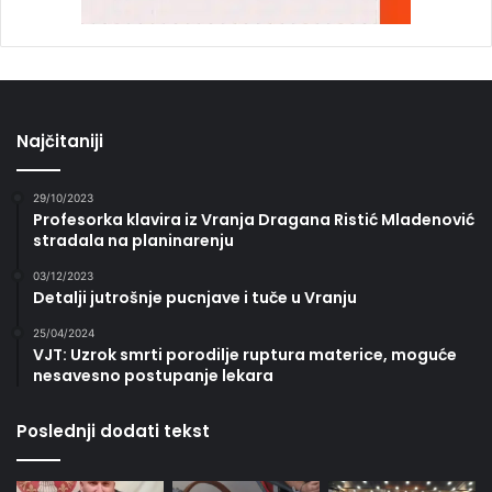
Najčitaniji
29/10/2023
Profesorka klavira iz Vranja Dragana Ristić Mladenović
stradala na planinarenju
03/12/2023
Detalji jutrošnje pucnjave i tuče u Vranju
25/04/2024
VJT: Uzrok smrti porodilje ruptura materice, moguće
nesavesno postupanje lekara
Poslednji dodati tekst