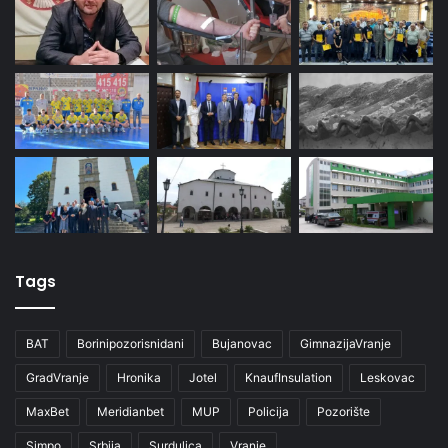
Tags
BAT
Borinipozorisnidani
Bujanovac
GimnazijaVranje
GradVranje
Hronika
Jotel
KnaufInsulation
Leskovac
MaxBet
Meridianbet
MUP
Policija
Pozorište
Simpo
Srbija
Surdulica
Vranje