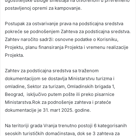
ugostiteljske usluge smeštaja na otvorenom u privremeno
postavljenoj opremi za kampovanje.
Postupak za ostvarivanje prava na podsticajna sredstva
pokreće se podnošenjem Zahteva za podsticajna sredstva.
Zahtev naročito sadrži: osnovne podatke o Korisniku,
Projektu, planu finansiranja Projekta i vremenu realizacije
Projekta.
Zahtev za podsticajna sredstva sa traženom
dokumentacijom se dostavlja Ministarstvu turizma i
omladine, Sektor za turizam, Omladinskih brigada 1,
Beograd, isključivo putem pošte ili preko pisarnice
Ministarstva.Rok za podnošenje zahteva i prateće
dokumentacije je 31. mart 2025. godine.
Na teritoriji grada Vranja trenutno postoji 6 kategorisanih
seoskih turističkih domaćinstava, dok se 3 zahteva za