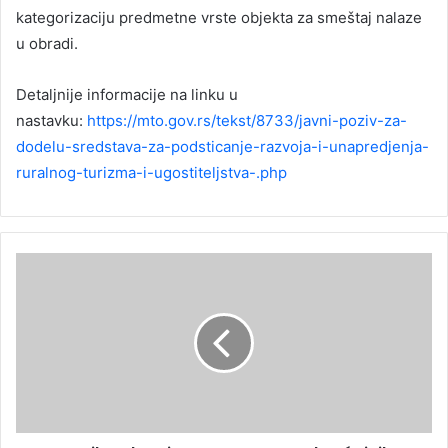
kategorizaciju predmetne vrste objekta za smeštaj nalaze
u obradi.
Detaljnije informacije na linku u
nastavku:
https://mto.gov.rs/tekst/8733/javni-poziv-za-
dodelu-sredstava-za-podsticanje-razvoja-i-unapredjenja-
ruralnog-turizma-i-ugostiteljstva-.php