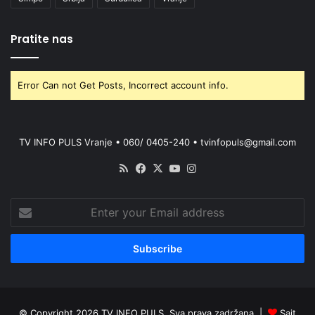
Pratite nas
Error Can not Get Posts, Incorrect account info.
TV INFO PULS Vranje • 060/ 0405-240 • tvinfopuls@gmail.com
RSS
Facebook
X
YouTube
Instagram
Enter
your
Email
address
© Copyright 2026 TV INFO PULS. Sva prava zadržana. |
Sajt