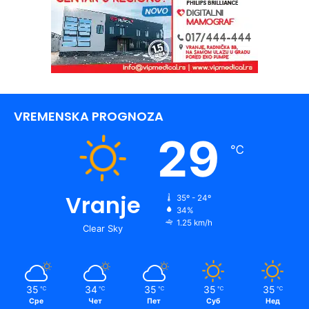
VREMENSKA PROGNOZA
29
℃
Vranje
35º - 24º
34%
1.25 km/h
Clear Sky
35
34
35
35
35
℃
℃
℃
℃
℃
Сре
Чет
Пет
Суб
Нед