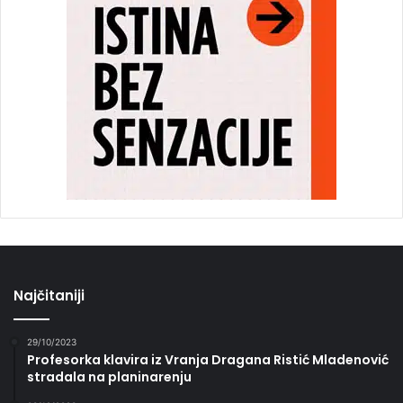
Najčitaniji
29/10/2023
Profesorka klavira iz Vranja Dragana Ristić Mladenović
stradala na planinarenju