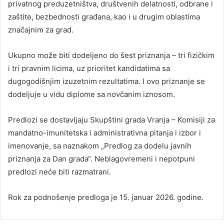
privatnog preduzetništva, društvenih delatnosti, odbrane i
zaštite, bezbednosti građana, kao i u drugim oblastima
značajnim za grad.
Ukupno može biti dodeljeno do šest priznanja – tri fizičkim
i tri pravnim licima, uz prioritet kandidatima sa
dugogodišnjim izuzetnim rezultatima. I ovo priznanje se
dodeljuje u vidu diplome sa novčanim iznosom.
Predlozi se dostavljaju Skupštini grada Vranja – Komisiji za
mandatno-imunitetska i administrativna pitanja i izbor i
imenovanje, sa naznakom „Predlog za dodelu javnih
priznanja za Dan grada“. Neblagovremeni i nepotpuni
predlozi neće biti razmatrani.
Rok za podnošenje predloga je 15. januar 2026. godine.