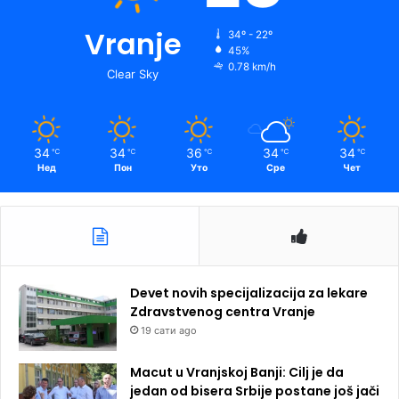
Vranje
34º - 22º
45%
0.78 km/h
Clear Sky
34
34
36
34
34
℃
℃
℃
℃
℃
Нед
Пон
Уто
Сре
Чет
Devet novih specijalizacija za lekare
Zdravstvenog centra Vranje
19 сати ago
Macut u Vranjskoj Banji: Cilj je da
jedan od bisera Srbije postane još jači