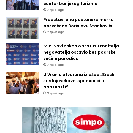
centar banjskog turizma
2 дана ago
Predstavljena poštanska marka
posvećena Borislavu Stankoviću
2 дана ago
SSP: Novi zakon o statusu roditelja-
negovatelja ostavio bez podrške
većinu porodica
2 дана ago
U Vranju otvorena izložba „Srpski
srednjovekovni spomenici u
opasnosti“
3 дана ago