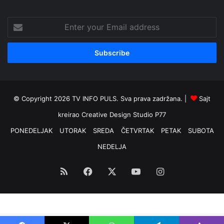
Enter
your
Email
address
© Copyright 2026 TV INFO PULS. Sva prava zadržana. |
Sajt
kreirao
Creative Design Studio P77
PONEDELJAK
UTORAK
SREDA
ČETVRTAK
PETAK
SUBOTA
NEDELJA
RSS
Facebook
X
YouTube
Instagram
Optimized by Seraphinite Accelerator