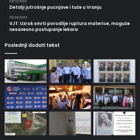
03/12/2023
Detalji jutrošnje pucnjave i tuče u Vranju
25/04/2024
VJT: Uzrok smrti porodilje ruptura materice, moguće
nesavesno postupanje lekara
Poslednji dodati tekst