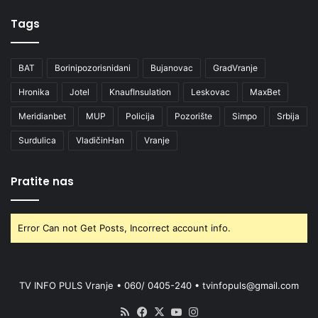
Tags
BAT
Borinipozorisnidani
Bujanovac
GradVranje
Hronika
Jotel
KnaufInsulation
Leskovac
MaxBet
Meridianbet
MUP
Policija
Pozorište
Simpo
Srbija
Surdulica
VladičinHan
Vranje
Pratite nas
Error Can not Get Posts, Incorrect account info.
TV INFO PULS Vranje • 060/ 0405-240 • tvinfopuls@gmail.com
RSS
Facebook
X
YouTube
Instagram