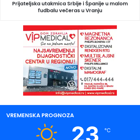
Prijateljska utakmica Srbije i Španije u malom
fudbalu večeras u Vranju
VREMENSKA PROGNOZA
23
℃