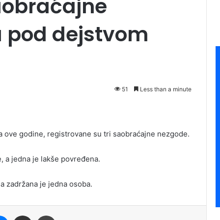
saobraćajne
a pod dejstvom
51
Less than a minute
la ove godine, registrovane su tri saobraćajne nezgode.
, a jedna je lakše povređena.
a zadržana je jedna osoba.
it
Messenger
Share via Email
Print