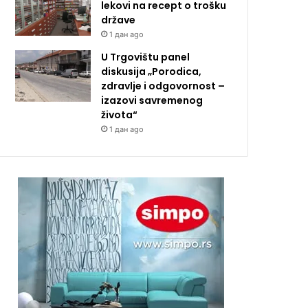
lekovi na recept o trošku
države
1 дан ago
U Trgovištu panel
diskusija „Porodica,
zdravlje i odgovornost –
izazovi savremenog
života“
1 дан ago