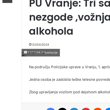
PU Vranje: Tri 
nezgode ,vožnj
alkohola
02/04/2024
FOTO/MUP Ilustracija
Na području Policijske uprave u Vranju, 1. apri
Jedna osoba je zadobila teške telesne povrede
Zbog upravljanja vozilom pod dejstvom alkohol
Facebook
X
LinkedIn
Pinterest
Redd