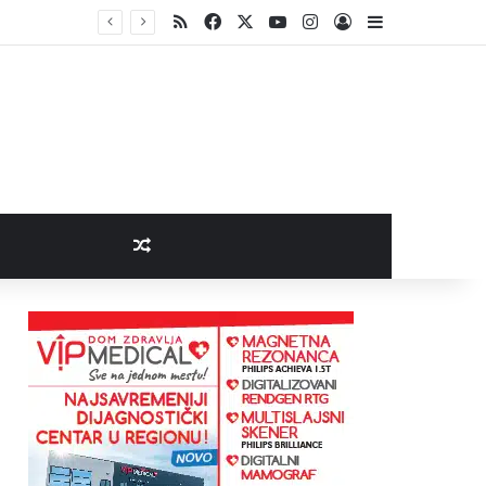
RSS
Facebook
X
YouTube
Instagram
Log In
Sidebar
Random Article