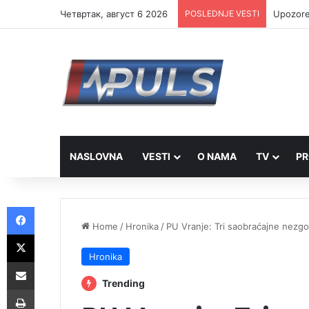
Четвртак, август 6 2026
POSLEDNJE VESTI
SRCE Vra
NASLOVNA
VESTI
O NAMA
TV
PR
Facebook
Home
/
Hronika
/
PU Vranje: Tri saobraćajne nezg
X
Hronika
Share via Email
Trending
Print