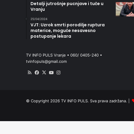
Detalji jutrošnje pucnjave i tuče u
Vranju
25/04/2024
VJT: Uzrok smrti porodilje ruptura
materice, moguće nesavesno
postupanje lekara
TV INFO PULS Vranje • 060/ 0405-240 •
tvinfopuls@gmail.com
RSS
Facebook
X
YouTube
Instagram
© Copyright 2026 TV INFO PULS. Sva prava zadržana. |