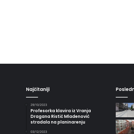
Najčitaniji
Posledn
29/10/2023
Profesorka klavira iz Vranja
Dragana Ristić Mladenović
stradala na planinarenju
03/12/2023