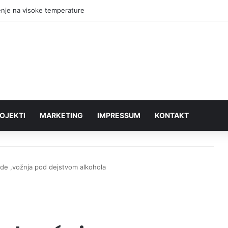
nje traži ostavku većnika za sport: „Vranjski sport na ivici kolapsa“
OJEKTI
MARKETING
IMPRESSUM
KONTAKT
ode ,vožnja pod dejstvom alkohola