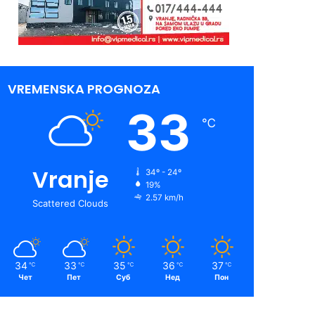
VREMENSKA PROGNOZA
33
℃
Vranje
34º - 24º
19%
2.57 km/h
Scattered Clouds
34
33
35
36
37
℃
℃
℃
℃
℃
Чет
Пет
Суб
Нед
Пон