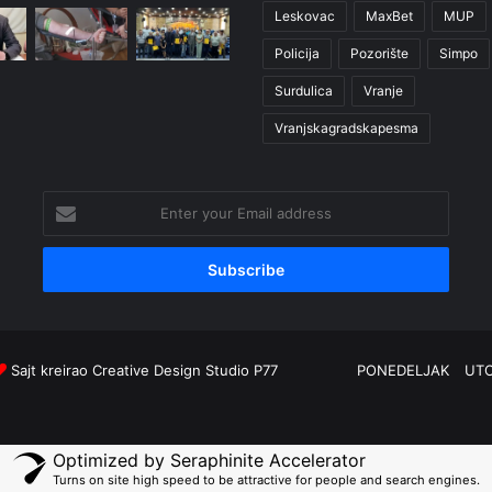
Leskovac
MaxBet
MUP
Policija
Pozorište
Simpo
Surdulica
Vranje
Vranjskagradskapesma
Enter
your
Email
address
Sajt kreirao
Creative Design Studio P77
PONEDELJAK
UT
Optimized by Seraphinite Accelerator
Turns on site high speed to be attractive for people and search engines.