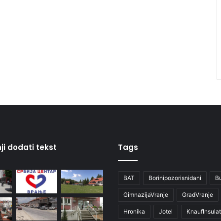
ji dodati tekst
Tags
BAT
Borinipozorisnidani
B
GimnazijaVranje
GradVranje
Hronika
Jotel
KnaufInsulat