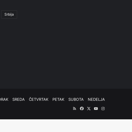
Srbija
ORAK
SREDA
ČETVRTAK
PETAK
SUBOTA
NEDELJA
RSS
Facebook
X
YouTube
Instagram