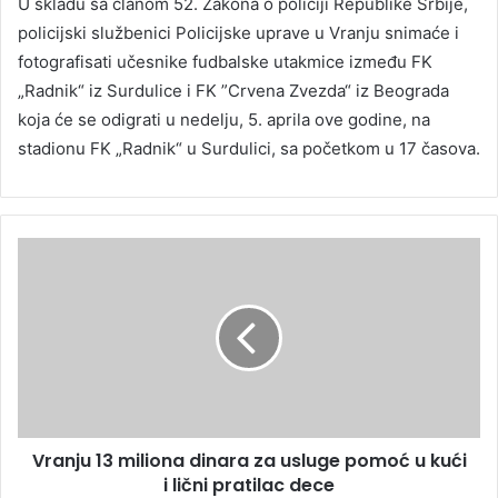
U skladu sa članom 52. Zakona o policiji Republike Srbije,
policijski službenici Policijske uprave u Vranju snimaće i
fotografisati učesnike fudbalske utakmice između FK
„Radnik“ iz Surdulice i FK ”Crvena Zvezda“ iz Beograda
koja će se odigrati u nedelju, 5. aprila ove godine, na
stadionu FK „Radnik“ u Surdulici, sa početkom u 17 časova.
Vranju 13 miliona dinara za usluge pomoć u kući
i lični pratilac dece