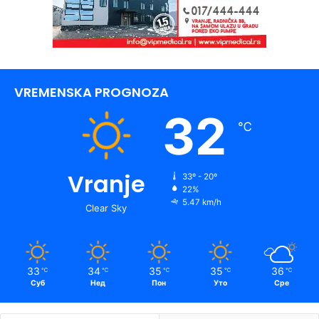
VREMENSKA PROGNOZA
32
℃
Vranje
33º - 20º
22%
5.47 km/h
Clear Sky
33
34
35
35
36
℃
℃
℃
℃
℃
Суб
Нед
Пон
Уто
Сре