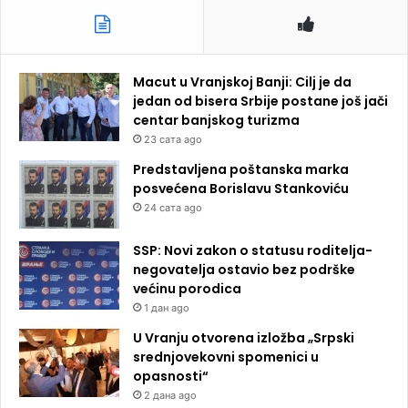
Macut u Vranjskoj Banji: Cilj je da
jedan od bisera Srbije postane još jači
centar banjskog turizma
23 сата ago
Predstavljena poštanska marka
posvećena Borislavu Stankoviću
24 сата ago
SSP: Novi zakon o statusu roditelja-
negovatelja ostavio bez podrške
većinu porodica
1 дан ago
U Vranju otvorena izložba „Srpski
srednjovekovni spomenici u
opasnosti“
2 дана ago