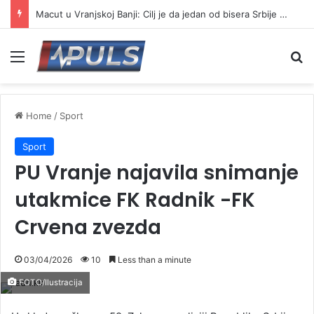
Macut u Vranjskoj Banji: Cilj je da jedan od bisera Srbije postane još jači centar banjskog turizma
Menu
Se
Home
/
Sport
Sport
PU Vranje najavila snimanje
utakmice FK Radnik -FK
Crvena zvezda
03/04/2026
10
Less than a minute
FOTO/Ilustracija