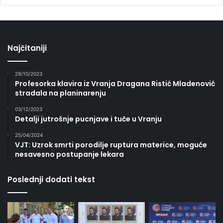
Najčitaniji
29/10/2023
Profesorka klavira iz Vranja Dragana Ristić Mladenović
stradala na planinarenju
03/12/2023
Detalji jutrošnje pucnjave i tuče u Vranju
25/04/2024
VJT: Uzrok smrti porodilje ruptura materice, moguće
nesavesno postupanje lekara
Poslednji dodati tekst