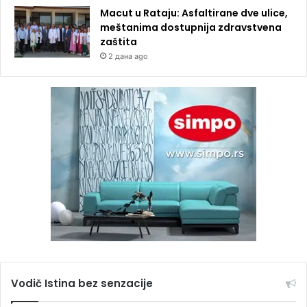
Macut u Rataju: Asfaltirane dve ulice,
meštanima dostupnija zdravstvena
zaštita
2 дана ago
Vodič Istina bez senzacije