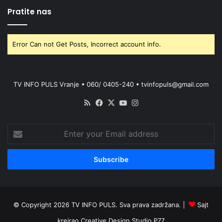
Pratite nas
Error Can not Get Posts, Incorrect account info.
TV INFO PULS Vranje • 060/ 0405-240 • tvinfopuls@gmail.com
RSS
Facebook
X
YouTube
Instagram
Enter
your
Email
address
© Copyright 2026 TV INFO PULS. Sva prava zadržana. |
Sajt
kreirao
Creative Design Studio P77