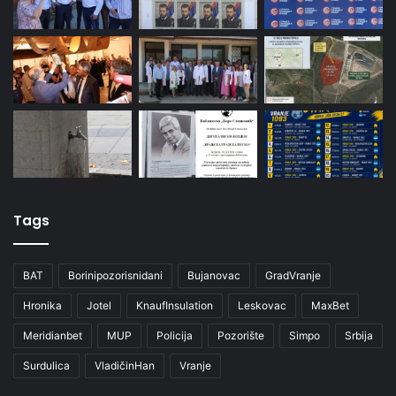
Tags
BAT
Borinipozorisnidani
Bujanovac
GradVranje
Hronika
Jotel
KnaufInsulation
Leskovac
MaxBet
Meridianbet
MUP
Policija
Pozorište
Simpo
Srbija
Surdulica
VladičinHan
Vranje