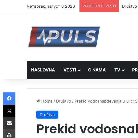
Четвртак, август 6 2026
POSLEDNJE VESTI
Društvo 
NASLOVNA
VESTI
O NAMA
TV
PR
Facebook
Home
/
Društvo
/
Prekid vodosnabdevanja u ulici 
X
Društvo
Share via Email
Prekid vodosnab
Print