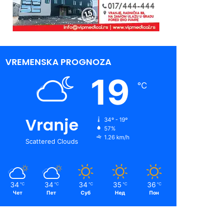
VREMENSKA PROGNOZA
19
℃
Vranje
34º - 19º
57%
1.26 km/h
Scattered Clouds
34
34
34
35
36
℃
℃
℃
℃
℃
Чет
Пет
Суб
Нед
Пон