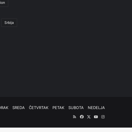
ion
Srbija
ORAK
SREDA
ČETVRTAK
PETAK
SUBOTA
NEDELJA
RSS
Facebook
X
YouTube
Instagram