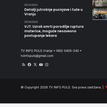
03/12/2023
Detalji jutrošnje pucnjave i tuče u
Vranju
25/04/2024
VJT: Uzrok smrti porodilje ruptura
materice, moguće nesavesno
postupanje lekara
TV INFO PULS Vranje • 060/ 0405-240 •
tvinfopuls@gmail.com
RSS
Facebook
X
YouTube
Instagram
© Copyright 2026 TV INFO PULS. Sva prava zadržana. |