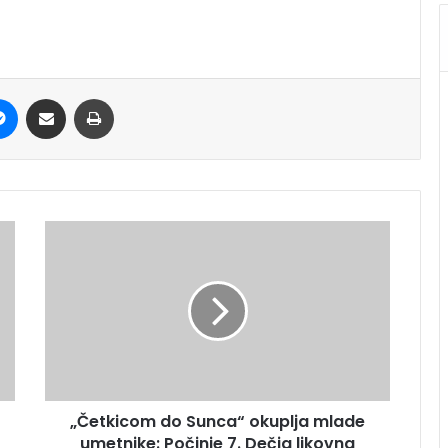
it
Messenger
Share via Email
Print
„Četkicom do Sunca“ okuplja mlade
umetnike: Počinje 7. Dečja likovna