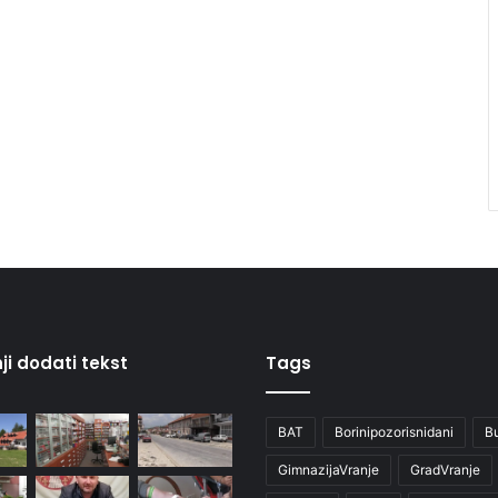
ji dodati tekst
Tags
BAT
Borinipozorisnidani
B
GimnazijaVranje
GradVranje