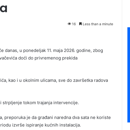
ća
16
Less than a minute
će danas, u ponedeljak 11. maja 2026. godine, zbog
ovačevića doći do privremenog prekida
ića, kao i u okolnim ulicama, sve do završetka radova
strpljenje tokom trajanja intervencije.
 preporuka je da građani naredna dva sata ne koriste
iodu izvrše ispiranje kućnih instalacija.