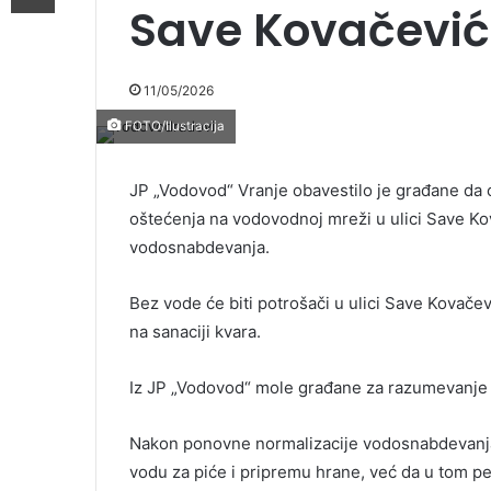
Save Kovačevi
11/05/2026
FOTO/Ilustracija
JP „Vodovod“ Vranje obavestilo je građane da 
oštećenja na vodovodnoj mreži u ulici Save K
vodosnabdevanja.
Bez vode će biti potrošači u ulici Save Kovačev
na sanaciji kvara.
Iz JP „Vodovod“ mole građane za razumevanje i 
Nakon ponovne normalizacije vodosnabdevanja,
vodu za piće i pripremu hrane, već da u tom per