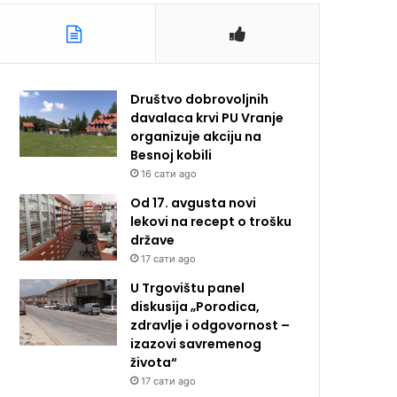
Društvo dobrovoljnih
davalaca krvi PU Vranje
organizuje akciju na
Besnoj kobili
16 сати ago
Od 17. avgusta novi
lekovi na recept o trošku
države
17 сати ago
U Trgovištu panel
diskusija „Porodica,
zdravlje i odgovornost –
izazovi savremenog
života“
17 сати ago