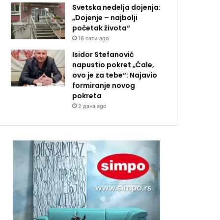
Svetska nedelja dojenja:
„Dojenje – najbolji
početak života“
18 сати ago
Isidor Stefanović
napustio pokret „Ćale,
ovo je za tebe“: Najavio
formiranje novog
pokreta
2 дана ago