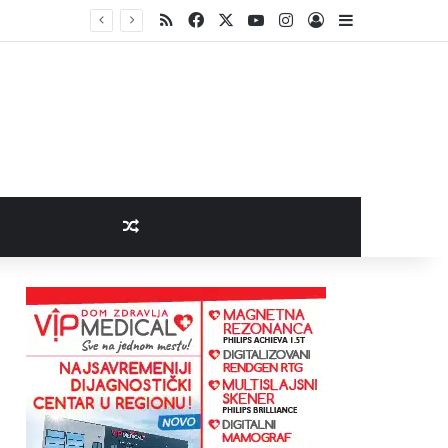
RSS
Facebook
X
YouTube
Instagram
Log In
Sidebar
Random Article