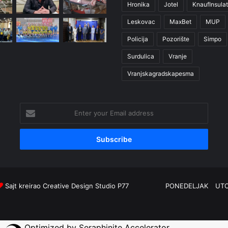
Hronika
Jotel
KnaufInsulat
Leskovac
MaxBet
MUP
Policija
Pozorište
Simpo
Surdulica
Vranje
Vranjskagradskapesma
Enter
your
Email
address
Sajt kreirao
Creative Design Studio P77
PONEDELJAK
UT
Optimized by Seraphinite Accelerator