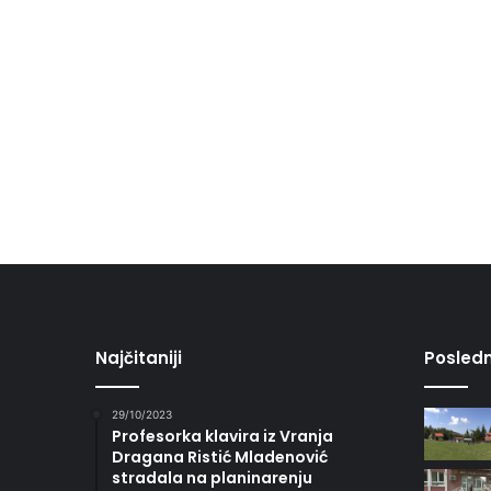
Najčitaniji
Posledn
29/10/2023
Profesorka klavira iz Vranja
Dragana Ristić Mladenović
stradala na planinarenju