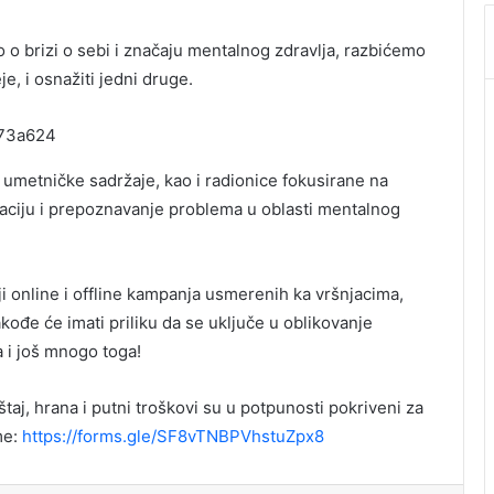
 brizi o sebi i značaju mentalnog zdravlja, razbićemo
e, i osnažiti jedni druge.
i umetničke sadržaje, kao i radionice fokusirane na
ipaciju i prepoznavanje problema u oblasti mentalnog
iji online i offline kampanja usmerenih ka vršnjacima,
ođe će imati priliku da se uključe u oblikovanje
a i još mnogo toga!
aj, hrana i putni troškovi su u potpunosti pokriveni za
me:
https://forms.gle/SF8vTNBPVhstuZpx8