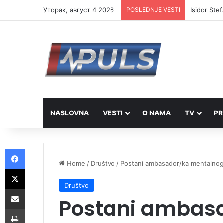
Уторак, август 4 2026
POSLEDNJE VESTI
Isidor Ste
NASLOVNA
VESTI
O NAMA
TV
PR
Facebook
Home
/
Društvo
/
Postani ambasador/ka mentalnog 
X
Društvo
Share via Email
Postani ambas
Print