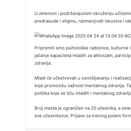
U zelenom i podržavajućem okruženju učićemo o
predrasude i stigmu, razmenjivati iskustva i idej
Pripremili smo psihološke radionice, kulturne 
jačanje kapaciteta mladih za aktivizam, partic
zdravlja.
Mladi će učestvovati u osmišljavanju i realizac
koje promovišu važnost mentalnog zdravlja. Tak
politika koje se tiču mladih i mentalnog zdravlj
Broj mesta je ograničen na 20 učesnika, a smešt
sve učesnike/ce. Prijave za trening putem for