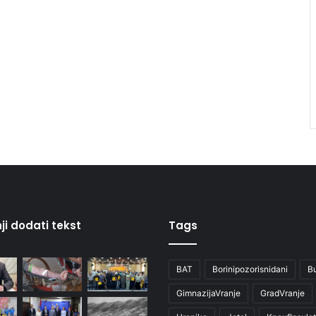
ji dodati tekst
Tags
BAT
Borinipozorisnidani
B
GimnazijaVranje
GradVranje