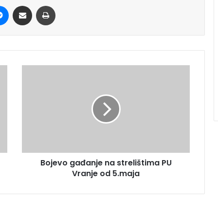
it
Messenger
Share via Email
Print
Bojevo gađanje na strelištima PU
Vranje od 5.maja