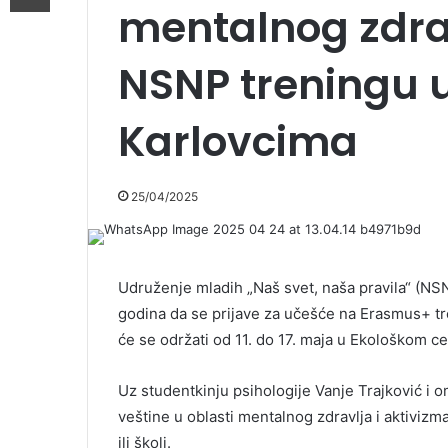
mentalnog zdrav
NSNP treningu 
Karlovcima
25/04/2025
Udruženje mladih „Naš svet, naša pravila“ (NS
godina da se prijave za učešće na Erasmus+ tr
će se održati od 11. do 17. maja u Ekološkom 
Uz studentkinju psihologije Vanje Trajković i o
veštine u oblasti mentalnog zdravlja i aktiviz
ili školi.