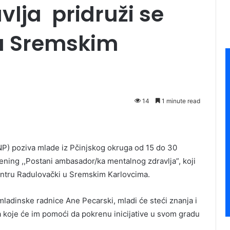
lja pridruži se
u Sremskim
14
1 minute read
NP) poziva mlade iz Pčinjskog okruga od 15 do 30
ening ,,Postani ambasador/ka mentalnog zdravlja”, koji
centru Radulovački u Sremskim Karlovcima.
mladinske radnice Ane Pecarski, mladi će steći znanja i
ma koje će im pomoći da pokrenu inicijative u svom gradu