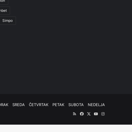
ion
nbet
Simpo
ORAK
SREDA
ČETVRTAK
PETAK
SUBOTA
NEDELJA
RSS
Facebook
X
YouTube
Instagram