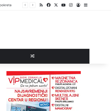
RSS
Facebook
X
YouTube
Instagram
Log In
Sidebar
 pokreta
Random Article