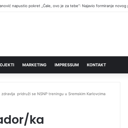
fanović napustio pokret „Ćale, ovo je za tebe“: Najavio formiranje novog
OJEKTI
MARKETING
IMPRESSUM
KONTAKT
zdravlja pridruži se NSNP treningu u Sremskim Karlovcima
ador/ka