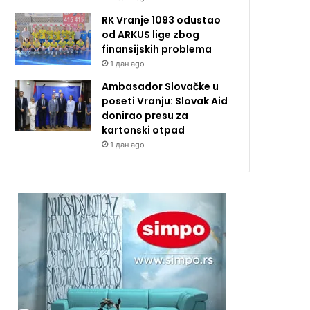
RK Vranje 1093 odustao
od ARKUS lige zbog
finansijskih problema
1 дан ago
Ambasador Slovačke u
poseti Vranju: Slovak Aid
donirao presu za
kartonski otpad
1 дан ago