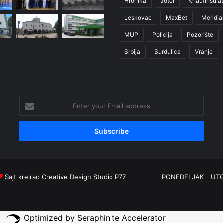
Hronika
Jotel
KnaufInsulat
Leskovac
MaxBet
Meridia
MUP
Policija
Pozorište
Srbija
Surdulica
Vranje
Enter
your
Email
address
Sajt kreirao
Creative Design Studio P77
PONEDELJAK
UT
Optimized by Seraphinite Accelerator