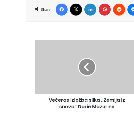
Facebook
X
LinkedIn
Pinterest
Redd
Share
Večeras izložba slika ,,Zemlja iz
snova" Darie Mazurine