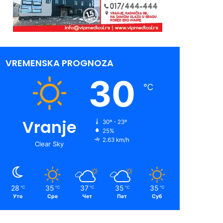
VREMENSKA PROGNOZA
30
℃
Vranje
30º - 23º
25%
2.63 km/h
Clear Sky
28
35
37
35
35
℃
℃
℃
℃
℃
Уто
Сре
Чет
Пет
Суб