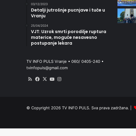
03/12/2023
Detalji jutrošnje pucnjave i tuče u
Vranju
25/04/2024
VJT: Uzrok smrti porodilje ruptura
materice, moguće nesavesno
postupanje lekara
TV INFO PULS Vranje • 060/ 0405-240 •
tvinfopuls@gmail.com
RSS
Facebook
X
YouTube
Instagram
© Copyright 2026 TV INFO PULS. Sva prava zadržana. |