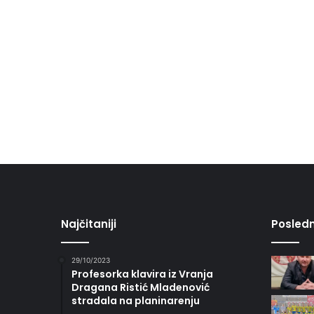
Najčitaniji
Posledn
29/10/2023
Profesorka klavira iz Vranja
Dragana Ristić Mladenović
stradala na planinarenju