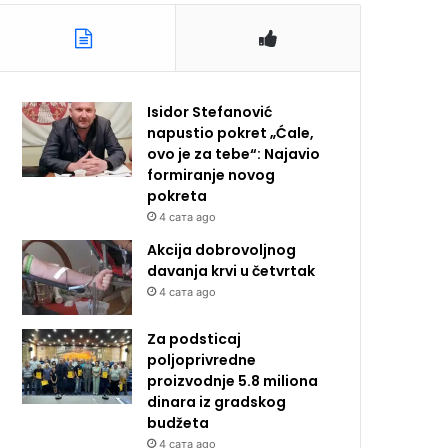
Isidor Stefanović
napustio pokret „Ćale,
ovo je za tebe“: Najavio
formiranje novog
pokreta
4 сата ago
Akcija dobrovoljnog
davanja krvi u četvrtak
4 сата ago
Za podsticaj
poljoprivredne
proizvodnje 5.8 miliona
dinara iz gradskog
budžeta
4 сата ago