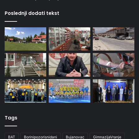
Poslednji dodati tekst
Tags
BAT
Borinipozorisnidani
Bujanovac
GimnazijaVranje