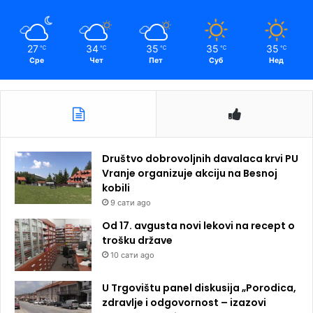
27
34
35
35
35
℃
℃
℃
℃
℃
Сре
Чет
Пет
Суб
Нед
Društvo dobrovoljnih davalaca krvi PU
Vranje organizuje akciju na Besnoj
kobili
9 сати ago
Od 17. avgusta novi lekovi na recept o
trošku države
10 сати ago
U Trgovištu panel diskusija „Porodica,
zdravlje i odgovornost – izazovi