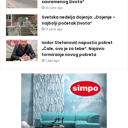
savremenog života“
10 сати ago
Svetska nedelja dojenja: „Dojenje –
najbolji početak života“
11 сати ago
Isidor Stefanović napustio pokret
„Ćale, ovo je za tebe“: Najavio
formiranje novog pokreta
1 дан ago