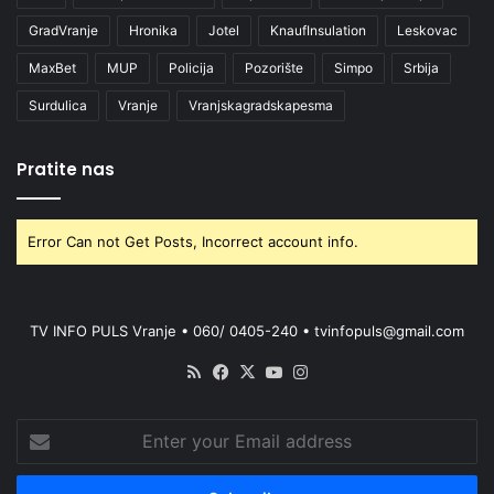
GradVranje
Hronika
Jotel
KnaufInsulation
Leskovac
MaxBet
MUP
Policija
Pozorište
Simpo
Srbija
Surdulica
Vranje
Vranjskagradskapesma
Pratite nas
Error Can not Get Posts, Incorrect account info.
TV INFO PULS Vranje • 060/ 0405-240 • tvinfopuls@gmail.com
RSS
Facebook
X
YouTube
Instagram
Enter
your
Email