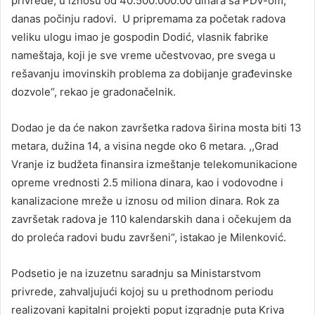
privrede, u iznosu od 40.500.000.00 dinara sa PDV-om,
danas počinju radovi. U pripremama za početak radova
veliku ulogu imao je gospodin Dodić, vlasnik fabrike
nameštaja, koji je sve vreme učestvovao, pre svega u
rešavanju imovinskih problema za dobijanje građevinske
dozvole“, rekao je gradonačelnik.
Dodao je da će nakon završetka radova širina mosta biti 13
metara, dužina 14, a visina negde oko 6 metara. ,,Grad
Vranje iz budžeta finansira izmeštanje telekomunikacione
opreme vrednosti 2.5 miliona dinara, kao i vodovodne i
kanalizacione mreže u iznosu od milion dinara. Rok za
završetak radova je 110 kalendarskih dana i očekujem da
do proleća radovi budu završeni“, istakao je Milenković.
Podsetio je na izuzetnu saradnju sa Ministarstvom
privrede, zahvaljujući kojoj su u prethodnom periodu
realizovani kapitalni projekti poput izgradnje puta Kriva