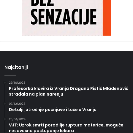
Najčitaniji
29/10/2023
Profesorka klavira iz Vranja Dragana Ristić Mladenović
stradala na planinarenju
03/12/2023
Detalji jutrošnje pucnjave i tuče u Vranju
25/04/2024
VJT: Uzrok smrti porodilje ruptura materice, moguće
nesavesno postupanje lekara