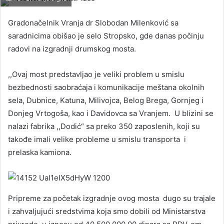
Gradonačelnik Vranja dr Slobodan Milenković sa
saradnicima obišao je selo Stropsko, gde danas počinju
radovi na izgradnji drumskog mosta.
,,Ovaj most predstavljao je veliki problem u smislu
bezbednosti saobraćaja i komunikacije meštana okolnih
sela, Dubnice, Katuna, Milivojca, Belog Brega, Gornjeg i
Donjeg Vrtogoša, kao i Davidovca sa Vranjem. U blizini se
nalazi fabrika ,,Dodić“ sa preko 350 zaposlenih, koji su
takođe imali velike probleme u smislu transporta i
prelaska kamiona.
Pripreme za početak izgradnje ovog mosta dugo su trajale
i zahvaljujući sredstvima koja smo dobili od Ministarstva