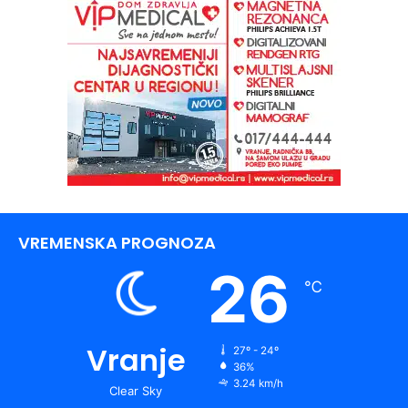
VREMENSKA PROGNOZA
26
℃
Vranje
27º - 24º
36%
3.24 km/h
Clear Sky