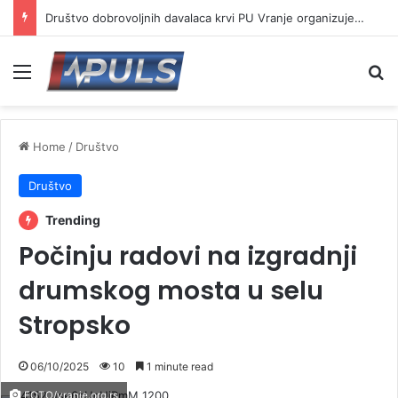
Društvo dobrovoljnih davalaca krvi PU Vranje organizuje akciju na Besnoj kobili
Menu
Se
Home
/
Društvo
Društvo
Trending
Počinju radovi na izgradnji
drumskog mosta u selu
Stropsko
06/10/2025
10
1 minute read
FOTO/vranje.org.rs