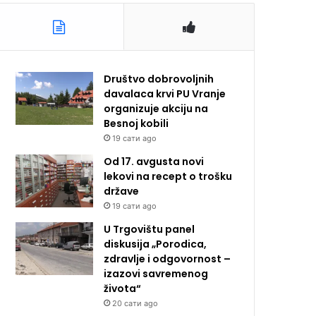
Društvo dobrovoljnih
davalaca krvi PU Vranje
organizuje akciju na
Besnoj kobili
19 сати ago
Od 17. avgusta novi
lekovi na recept o trošku
države
19 сати ago
U Trgovištu panel
diskusija „Porodica,
zdravlje i odgovornost –
izazovi savremenog
života“
20 сати ago