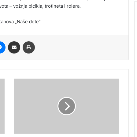
ta – vožnja bicikla, trotineta i rolera.
tanova „Naše dete“.
it
Messenger
Share via Email
Print