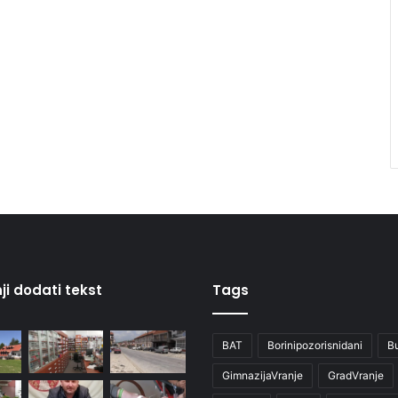
ji dodati tekst
Tags
BAT
Borinipozorisnidani
B
GimnazijaVranje
GradVranje