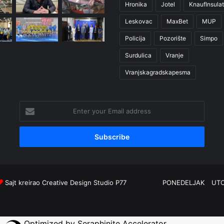
Hronika
Jotel
KnaufInsulat
Leskovac
MaxBet
MUP
Policija
Pozorište
Simpo
Surdulica
Vranje
Vranjskagradskapesma
Enter
your
Email
address
Sajt kreirao
Creative Design Studio P77
PONEDELJAK
UT
Optimized by Seraphinite Accelerator