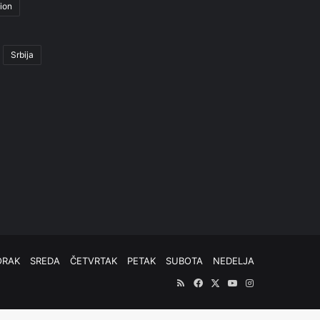
ion
Srbija
ORAK
SREDA
ČETVRTAK
PETAK
SUBOTA
NEDELJA
RSS
Facebook
X
YouTube
Instagram