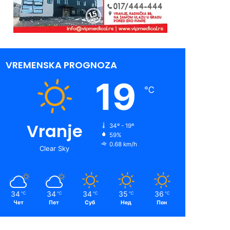
VREMENSKA PROGNOZA
19
℃
Vranje
34º - 19º
59%
0.68 km/h
Clear Sky
34
34
34
35
36
℃
℃
℃
℃
℃
Чет
Пет
Суб
Нед
Пон