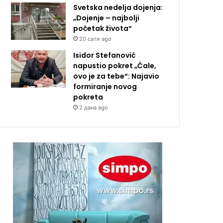
Svetska nedelja dojenja:
„Dojenje – najbolji
početak života“
20 сати ago
Isidor Stefanović
napustio pokret „Ćale,
ovo je za tebe“: Najavio
formiranje novog
pokreta
2 дана ago