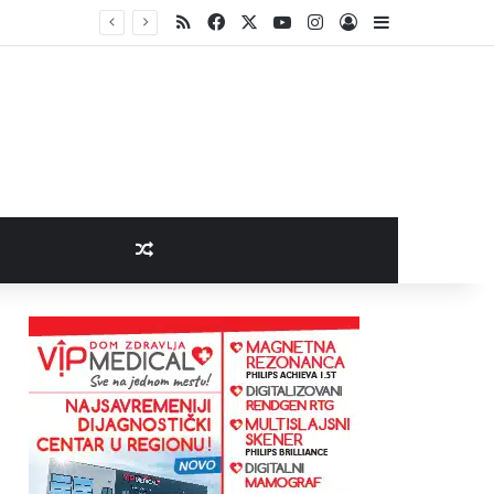
RSS
Facebook
X
YouTube
Instagram
Log In
Sidebar
Random Article