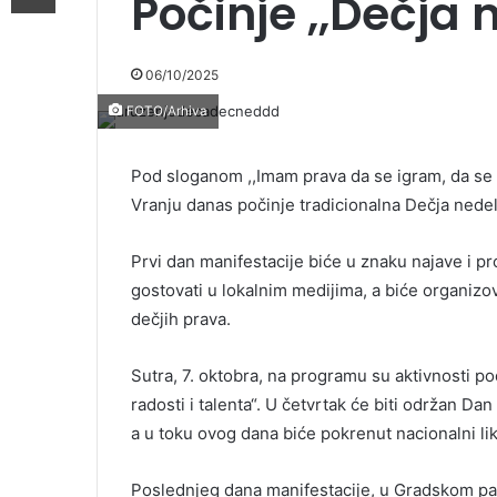
Počinje ,,Dečja 
06/10/2025
FOTO/Arhiva
Pod sloganom ,,Imam prava da se igram, da se 
Vranju danas počinje tradicionalna Dečja nedelja
Prvi dan manifestacije biće u znaku najave i pro
gostovati u lokalnim medijima, a biće organizo
dečjih prava.
Sutra, 7. oktobra, na programu su aktivnosti po
radosti i talenta“. U četvrtak će biti održan Da
a u toku ovog dana biće pokrenut nacionalni liko
Poslednjeg dana manifestacije, u Gradskom pa