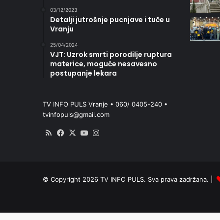
03/12/2023
Detalji jutrošnje pucnjave i tuče u
Vranju
25/04/2024
VJT: Uzrok smrti porodilje ruptura
materice, moguće nesavesno
postupanje lekara
TV INFO PULS Vranje • 060/ 0405-240 •
tvinfopuls@gmail.com
RSS
Facebook
X
YouTube
Instagram
© Copyright 2026 TV INFO PULS. Sva prava zadržana. |