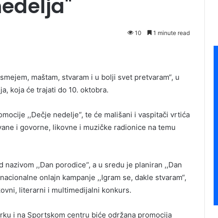
nedelja"
10
1 minute read
smejem, maštam, stvaram i u bolji svet pretvaram“, u
, koja će trajati do 10. oktobra.
mocije ,,Dečje nedelje“, te će mališani i vaspitači vrtića
vane i govorne, likovne i muzičke radionice na temu
d nazivom ,,Dan porodice“, a u sredu je planiran ,,Dan
n nacionalne onlajn kampanje ,,Igram se, dakle stvaram“,
vni, literarni i multimedijalni konkurs.
rku i na Sportskom centru biće održana promocija