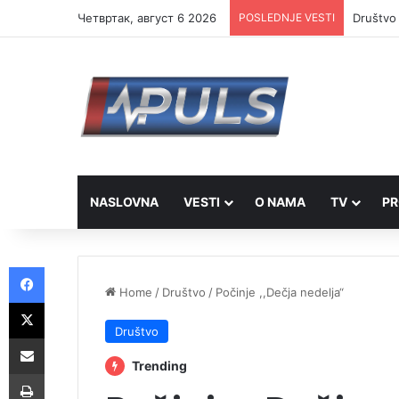
Четвртак, август 6 2026
POSLEDNJE VESTI
Društvo 
NASLOVNA
VESTI
O NAMA
TV
PR
Facebook
Home
/
Društvo
/
Počinje ,,Dečja nedelja“
X
Društvo
Share via Email
Trending
Print