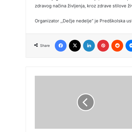
zdravog načina življenja, kroz zdrave stilove živo
Organizator ,,Dečje nedelje“ je Predškolska us
Facebook
X
LinkedIn
Pinterest
Redd
Share