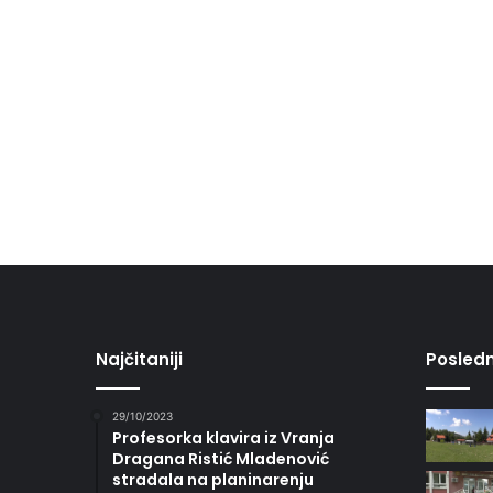
Najčitaniji
Posledn
29/10/2023
Profesorka klavira iz Vranja
Dragana Ristić Mladenović
stradala na planinarenju