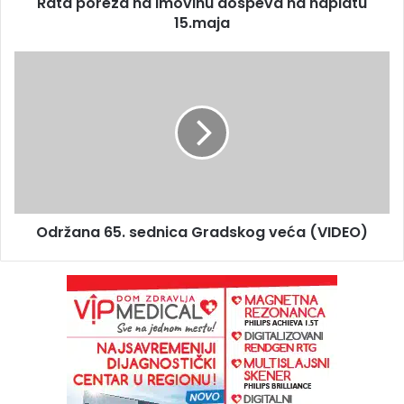
Rata poreza na imovinu dospeva na naplatu
15.maja
Održana 65. sednica Gradskog veća (VIDEO)