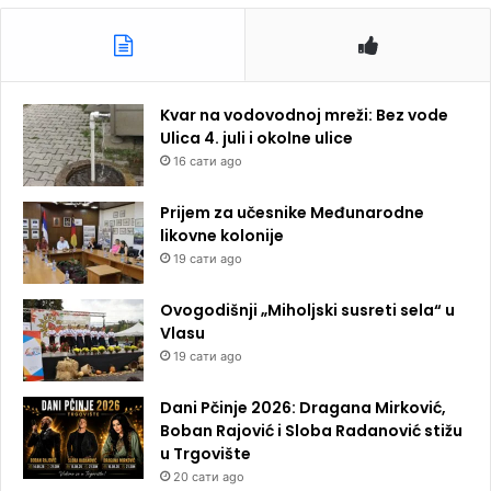
Kvar na vodovodnoj mreži: Bez vode
Ulica 4. juli i okolne ulice
16 сати ago
Prijem za učesnike Međunarodne
likovne kolonije
19 сати ago
Ovogodišnji „Miholjski susreti sela“ u
Vlasu
19 сати ago
Dani Pčinje 2026: Dragana Mirković,
Boban Rajović i Sloba Radanović stižu
u Trgovište
20 сати ago