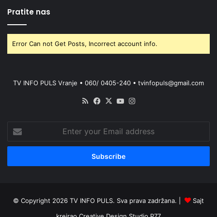
Pratite nas
Error Can not Get Posts, Incorrect account info.
TV INFO PULS Vranje • 060/ 0405-240 • tvinfopuls@gmail.com
RSS
Facebook
X
YouTube
Instagram
Enter
your
Email
address
© Copyright 2026 TV INFO PULS. Sva prava zadržana. |
Sajt
kreirao
Creative Design Studio P77