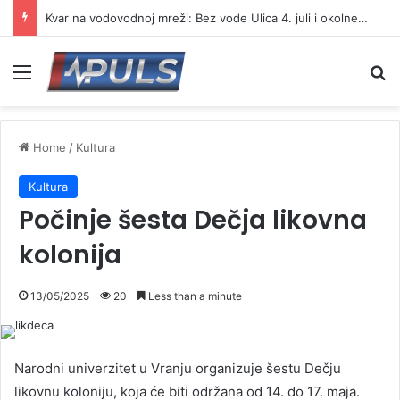
Kvar na vodovodnoj mreži: Bez vode Ulica 4. juli i okolne ulice
Menu
Se
Home
/
Kultura
Kultura
Počinje šesta Dečja likovna
kolonija
13/05/2025
20
Less than a minute
Narodni univerzitet u Vranju organizuje šestu Dečju
likovnu koloniju, koja će biti održana od 14. do 17. maja.