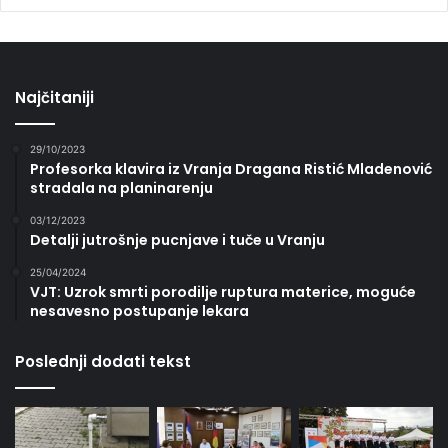
Najčitaniji
29/10/2023
Profesorka klavira iz Vranja Dragana Ristić Mladenović
stradala na planinarenju
03/12/2023
Detalji jutrošnje pucnjave i tuče u Vranju
25/04/2024
VJT: Uzrok smrti porodilje ruptura materice, moguće
nesavesno postupanje lekara
Poslednji dodati tekst