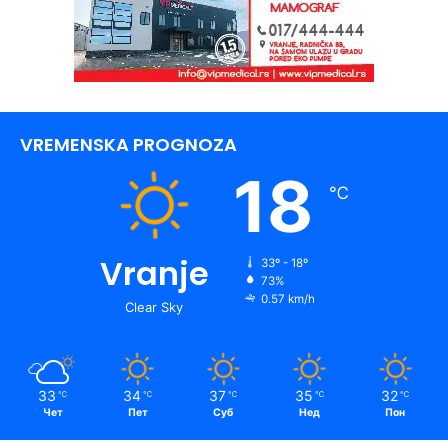
VREMENSKA PROGNOZA
18
℃
Vranje
33º - 18º
73%
0.57 km/h
Clear Sky
33
34
37
35
32
℃
℃
℃
℃
℃
Чет
Пет
Суб
Нед
Пон