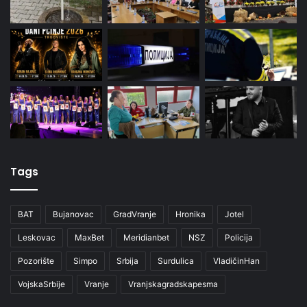
Tags
BAT
Bujanovac
GradVranje
Hronika
Jotel
Leskovac
MaxBet
Meridianbet
NSZ
Policija
Pozorište
Simpo
Srbija
Surdulica
VladičinHan
VojskaSrbije
Vranje
Vranjskagradskapesma