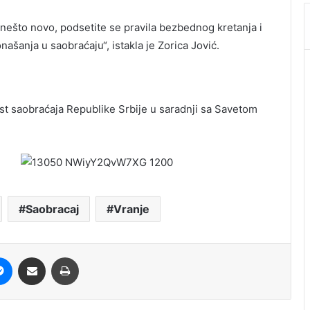
 nešto novo, podsetite se pravila bezbednog kretanja i
ašanja u saobraćaju“, istakla je Zorica Jović.
t saobraćaja Republike Srbije u saradnji sa Savetom
Saobracaj
Vranje
it
Messenger
Share via Email
Print