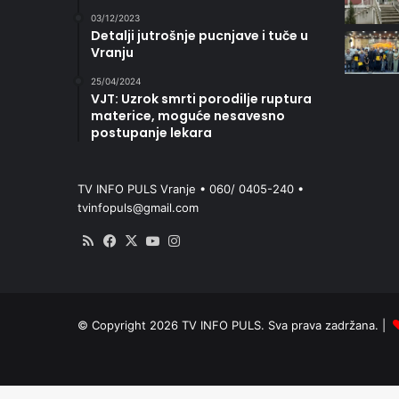
03/12/2023
Detalji jutrošnje pucnjave i tuče u
Vranju
25/04/2024
VJT: Uzrok smrti porodilje ruptura
materice, moguće nesavesno
postupanje lekara
TV INFO PULS Vranje • 060/ 0405-240 •
tvinfopuls@gmail.com
RSS
Facebook
X
YouTube
Instagram
© Copyright 2026 TV INFO PULS. Sva prava zadržana. |