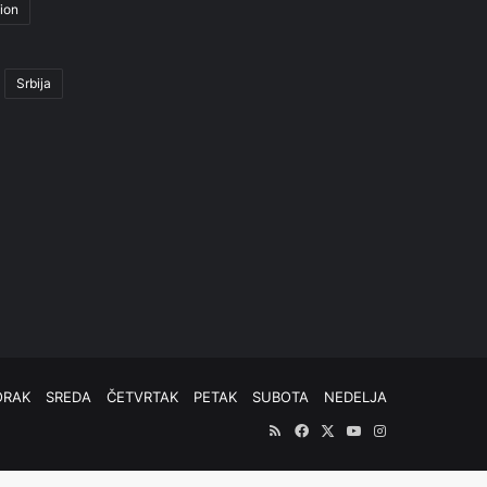
ion
Srbija
ORAK
SREDA
ČETVRTAK
PETAK
SUBOTA
NEDELJA
RSS
Facebook
X
YouTube
Instagram