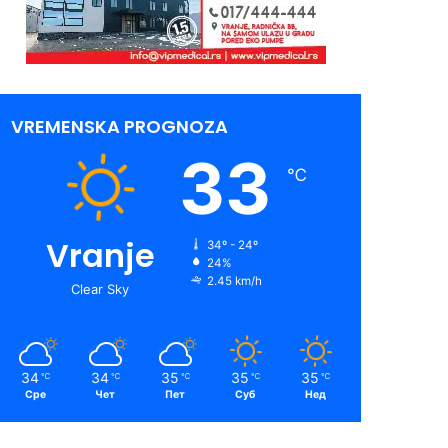
VREMENSKA PROGNOZA
33
℃
Vranje
34º - 24º
24%
2.45 km/h
Clear Sky
34
34
35
35
35
℃
℃
℃
℃
℃
Сре
Чет
Пет
Суб
Нед