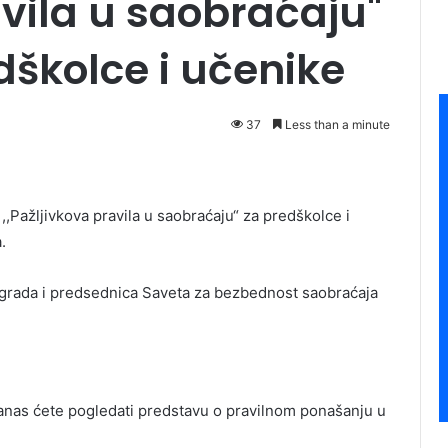
avila u saobraćaju"
dškolce i učenike
37
Less than a minute
,,Pažljivkova pravila u saobraćaju“ za predškolce i
.
 grada i predsednica Saveta za bezbednost saobraćaja
Danas ćete pogledati predstavu o pravilnom ponašanju u