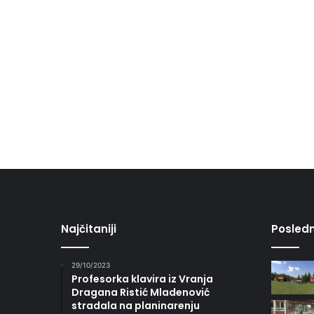
Najčitaniji
Posledn
29/10/2023
Profesorka klavira iz Vranja
Dragana Ristić Mladenović
stradala na planinarenju