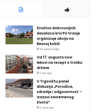
Društvo dobrovoljnih
davalaca krvi PU Vranje
organizuje akciju na
Besnoj kobili
34 минута ago
Od 17. avgusta novi
lekovi na recept o trošku
države
1 сат ago
U Trgovištu panel
diskusija „Porodica,
zdravlje i odgovornost –
izazovi savremenog
života“
2 сата ago