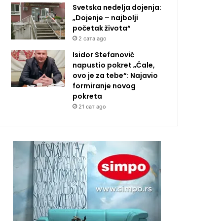
Svetska nedelja dojenja:
„Dojenje – najbolji
početak života“
2 сата ago
Isidor Stefanović
napustio pokret „Ćale,
ovo je za tebe“: Najavio
formiranje novog
pokreta
21 сат ago