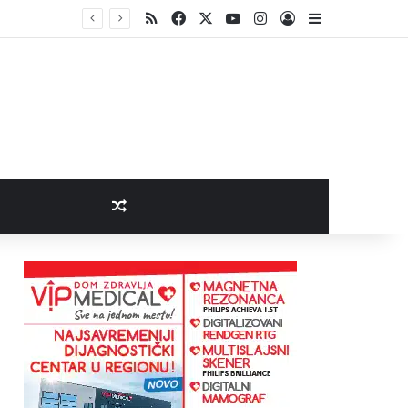
RSS
Facebook
X
YouTube
Instagram
Log In
Sidebar
Random Article