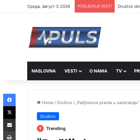
Cреда, август 5 2026
POSLEDNJE VESTI
Društvo dob
NASLOVNA
VESTI
O NAMA
TV
PR
Facebook
Home
/
Društvo
/
„Pažljivkova pravila u saobraćaju
X
Društvo
Share via Email
Trending
Print