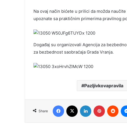
Na ovaj način bićete u prilici da možda naučite
upoznate sa praktičnim primerima pravilnog pon
Događaj su organizovali Agencija za bezbednos
za bezbednost saobraćaja Grada Vranja.
Pazljivkovapravila
Facebook
X
LinkedIn
Pinterest
Redd
Share