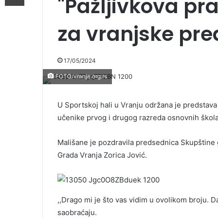
"Pažljivkova pr
za vranjske pre
17/05/2024
FOTO/vranje.org.rs
U Sportskoj hali u Vranju održana je predstava 
učenike prvog i drugog razreda osnovnih škola
Mališane je pozdravila predsednica Skupštine
Grada Vranja Zorica Jović.
,,Drago mi je što vas vidim u ovolikom broju. 
saobraćaju.