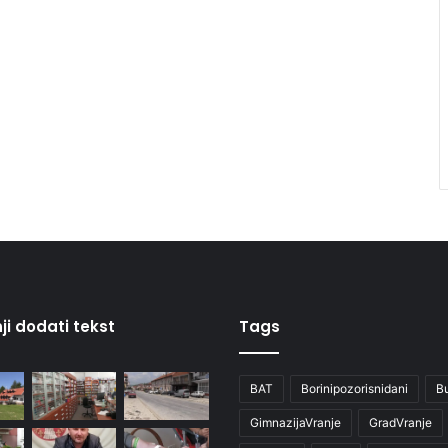
ji dodati tekst
Tags
BAT
Borinipozorisnidani
B
GimnazijaVranje
GradVranje