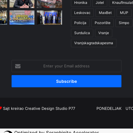
Hronika
Jotel
KnaufInsulat
Leskovac
MaxBet
MUP
Policija
Pozorište
Simpo
Surdulica
Vranje
Vranjskagradskapesma
Enter
your
Email
address
Sajt kreirao
Creative Design Studio P77
PONEDELJAK
UT
Optimized by Seraphinite Accelerator