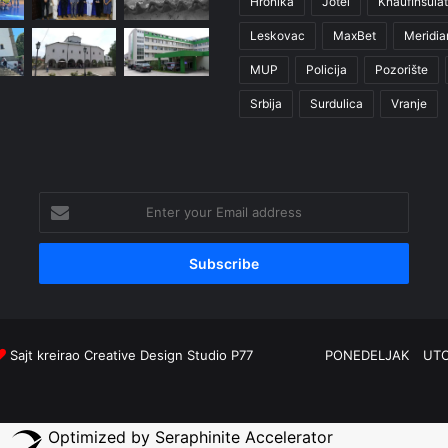
Hronika
Jotel
KnaufInsulat
Leskovac
MaxBet
Meridia
MUP
Policija
Pozorište
Srbija
Surdulica
Vranje
Enter
your
Email
address
Sajt kreirao
Creative Design Studio P77
PONEDELJAK
UT
Optimized by Seraphinite Accelerator