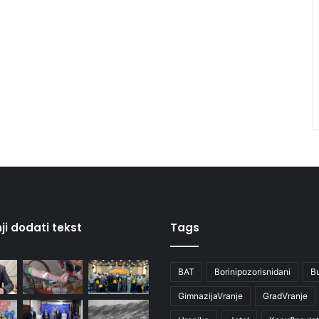
ji dodati tekst
Tags
BAT
Borinipozorisnidani
B
GimnazijaVranje
GradVranje