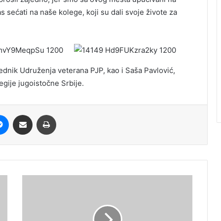
 sećati na naše kolege, koji su dali svoje živote za
sednik Udruženja veterana PJP, kao i Saša Pavlović,
gije jugoistočne Srbije.
it
Messenger
Share via Email
Print