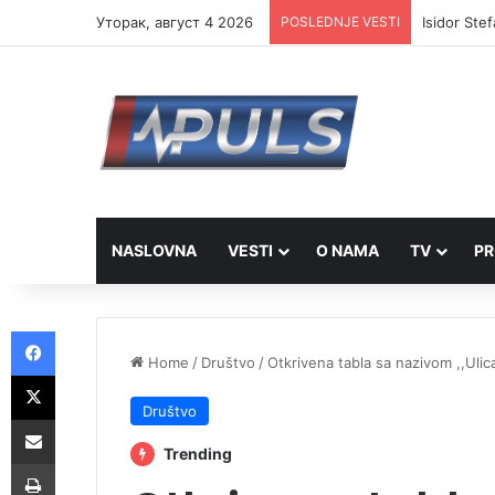
Уторак, август 4 2026
POSLEDNJE VESTI
Isidor Ste
NASLOVNA
VESTI
O NAMA
TV
PR
Facebook
Home
/
Društvo
/
Otkrivena tabla sa nazivom ,,Ulic
X
Društvo
Share via Email
Trending
Print