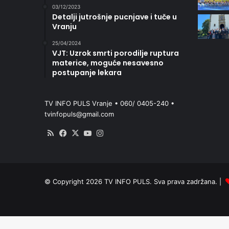
03/12/2023
Detalji jutrošnje pucnjave i tuče u
Vranju
25/04/2024
VJT: Uzrok smrti porodilje ruptura
materice, moguće nesavesno
postupanje lekara
TV INFO PULS Vranje • 060/ 0405-240 •
tvinfopuls@gmail.com
RSS
Facebook
X
YouTube
Instagram
© Copyright 2026 TV INFO PULS. Sva prava zadržana. |