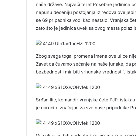
naše države. Najveći teret Posebne jedinice po
nepunu deceniju postojanja iz redova ove jedin
se 69 pripadnika vodi kao nestalo. Vranjska če
zato što je jedinica uvek sa ovog mesta polazila
Zbog svega toga, promena imena ove ulice nije
Zavet da čuvamo sećanje na naše junake, da p
bezbednost i mir biti vrhunske vrednosti“, ista
Srđan Ilić, komandir vranjske čete PJP, istaka
je naročito značajan za sve naše pripadnike Po
Ova ulica će biti podsetnik na vreme koje smo 