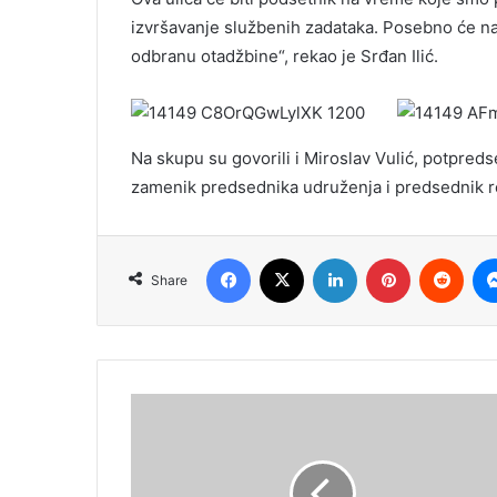
izvršavanje službenih zadataka. Posebno će nas
odbranu otadžbine“, rekao je Srđan Ilić.
Na skupu su govorili i Miroslav Vulić, potpred
zamenik predsednika udruženja i predsednik re
Facebook
X
LinkedIn
Pinterest
Redd
Share