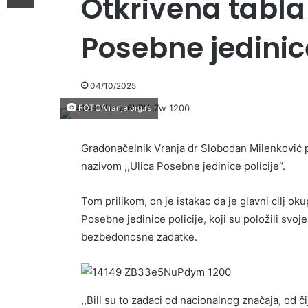
Otkrivena tabla
Posebne jedinice
04/10/2025
FOTO/vranje.org.rs
Gradonačelnik Vranja dr Slobodan Milenković p
nazivom ,,Ulica Posebne jedinice policije“.
Tom prilikom, on je istakao da je glavni cilj o
Posebne jedinice policije, koji su položili svo
bezbedonosne zadatke.
,,Bili su to zadaci od nacionalnog značaja, od či