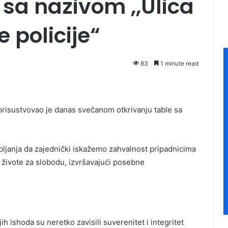
 sa nazivom ,,Ulica
 policije“
83
1 minute read
risustvovao je danas svečanom otkrivanju table sa
kupljanja da zajednički iskažemo zahvalnost pripadnicima
je živote za slobodu, izvršavajući posebne
jih ishoda su neretko zavisili suverenitet i integritet