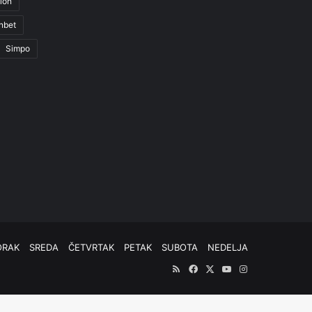
ion
nbet
Simpo
ORAK
SREDA
ČETVRTAK
PETAK
SUBOTA
NEDELJA
RSS
Facebook
X
YouTube
Instagram