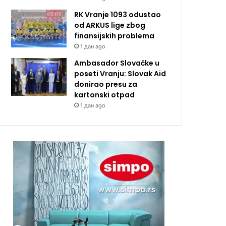
RK Vranje 1093 odustao
od ARKUS lige zbog
finansijskih problema
1 дан ago
Ambasador Slovačke u
poseti Vranju: Slovak Aid
donirao presu za
kartonski otpad
1 дан ago