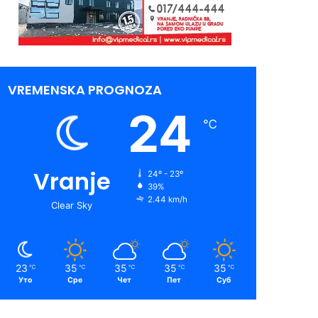
VREMENSKA PROGNOZA
24
℃
Vranje
24º - 23º
39%
2.44 km/h
Clear Sky
23
35
35
35
35
℃
℃
℃
℃
℃
Уто
Сре
Чет
Пет
Суб