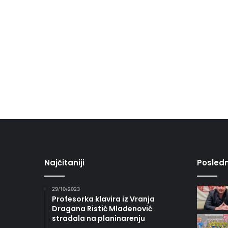
Najčitaniji
Posledn
29/10/2023
Profesorka klavira iz Vranja
Dragana Ristić Mladenović
stradala na planinarenju