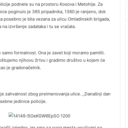
licije podnele su na prostoru Kosova i Metohije. Za
ice poginulo je 365 pripadnika, 1360 je ranjeno, dok
ta posebno je bila vezana za ulicu Omladinskih brigada,
 na izvršenje zadataka i tu se vraćala.
 samo formalnost. Ona je zavet koji moramo pamtiti.
oštujemo njihovu žrtvu i gradimo društvo u kojem će
kao je gradonačelnik.
o je zahvalnost zbog preimenovanja ulice. ,,Današnji dan
sebne jedinice policije.
prošli zajedno, jer smo sa ovog mesta upućivani na