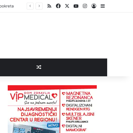
RSS
Facebook
X
YouTube
Instagram
Log In
Sidebar
 pokreta
Random Article