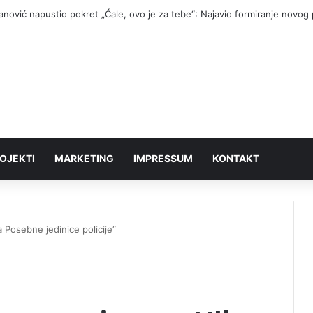
fanović napustio pokret „Ćale, ovo je za tebe“: Najavio formiranje novog
OJEKTI
MARKETING
IMPRESSUM
KONTAKT
a Posebne jedinice policije“