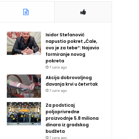
Isidor Stefanović
napustio pokret „Ćale,
ovo je za tebe“: Najavio
formiranje novog
pokreta
7 сати ago
Akcija dobrovoljnog
davanja krvi u četvrtak
7 сати ago
Za podsticaj
poljoprivredne
proizvodnje 5.8 miliona
dinara iz gradskog
budžeta
7 сати ago