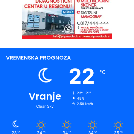
VREMENSKA PROGNOZA
22
℃
Vranje
23º - 21º
48%
2.59 km/h
Clear Sky
23
34
34
34
35
℃
℃
℃
℃
℃