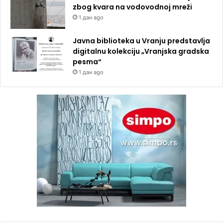
zbog kvara na vodovodnoj mreži
1 дан ago
Javna biblioteka u Vranju predstavlja
digitalnu kolekciju „Vranjska gradska
pesma“
1 дан ago