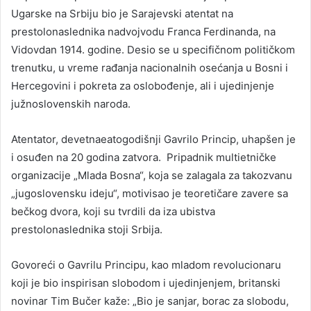
Ugarske na Srbiju bio je Sarajevski atentat na
prestolonaslednika nadvojvodu Franca Ferdinanda, na
Vidovdan 1914. godine. Desio se u specifičnom političkom
trenutku, u vreme rađanja nacionalnih osećanja u Bosni i
Hercegovini i pokreta za oslobođenje, ali i ujedinjenje
južnoslovenskih naroda.
Atentator, devetnaeatogodišnji Gavrilo Princip, uhapšen je
i osuđen na 20 godina zatvora. Pripadnik multietničke
organizacije „Mlada Bosna“, koja se zalagala za takozvanu
„jugoslovensku ideju“, motivisao je teoretičare zavere sa
bečkog dvora, koji su tvrdili da iza ubistva
prestolonaslednika stoji Srbija.
Govoreći o Gavrilu Principu, kao mladom revolucionaru
koji je bio inspirisan slobodom i ujedinjenjem, britanski
novinar Tim Bučer kaže: „Bio je sanjar, borac za slobodu,