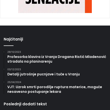
Najčitaniji
29/10/2023
Profesorka klavira iz Vranja Dragana Ristić Mladenović
stradala na planinarenju
03/12/2023
Detalji jutrošnje pucnjave i tuče u Vranju
25/04/2024
VJT: Uzrok smrti porodilje ruptura materice, moguće
nesavesno postupanje lekara
Poslednji dodati tekst