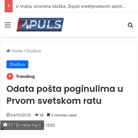
U Vranju otvorena izložba „Srpski srednjovekovni spomenici u opasnosti“
Menu
Se
Home
/
Društvo
Društvo
Trending
Odata pošta poginulima u
Prvom svetskom ratu
04/10/2025
18
3 minutes read
FOTO/vranje.org.rs