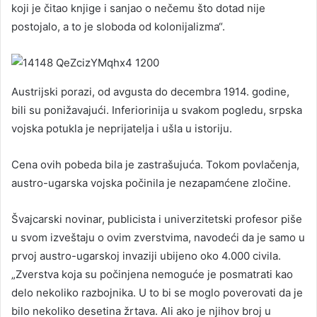
koji je čitao knjige i sanjao o nečemu što dotad nije
postojalo, a to je sloboda od kolonijalizma“.
Austrijski porazi, od avgusta do decembra 1914. godine,
bili su ponižavajući. Inferiorinija u svakom pogledu, srpska
vojska potukla je neprijatelja i ušla u istoriju.
Cena ovih pobeda bila je zastrašujuća. Tokom povlačenja,
austro-ugarska vojska počinila je nezapamćene zločine.
Švajcarski novinar, publicista i univerzitetski profesor piše
u svom izveštaju o ovim zverstvima, navodeći da je samo u
prvoj austro-ugarskoj invaziji ubijeno oko 4.000 civila.
„Zverstva koja su počinjena nemoguće je posmatrati kao
delo nekoliko razbojnika. U to bi se moglo poverovati da je
bilo nekoliko desetina žrtava. Ali ako je njihov broj u