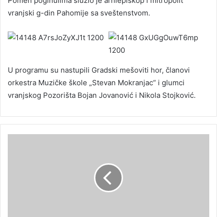
Pomen poginulima služio je arhiepiskop i mitropolit
vranjski g-din Pahomije sa sveštenstvom.
U programu su nastupili Gradski mešoviti hor, članovi
orkestra Muzičke škole „Stevan Mokranjac“ i glumci
vranjskog Pozorišta Bojan Jovanović i Nikola Stojković.