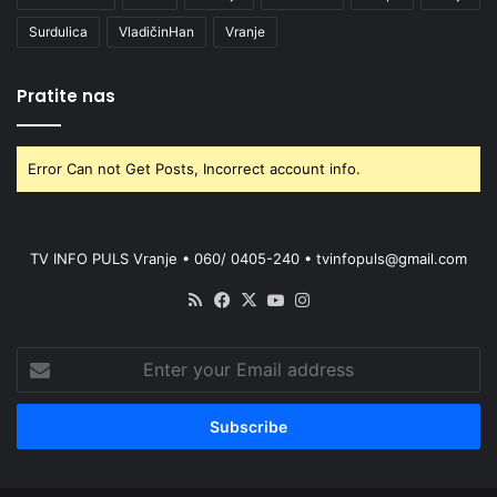
Surdulica
VladičinHan
Vranje
Pratite nas
Error Can not Get Posts, Incorrect account info.
TV INFO PULS Vranje • 060/ 0405-240 • tvinfopuls@gmail.com
RSS
Facebook
X
YouTube
Instagram
Enter
your
Email
address