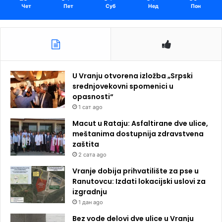
Чет
Пет
Суб
Нед
Пон
U Vranju otvorena izložba „Srpski
srednjovekovni spomenici u
opasnosti“
1 сат ago
Macut u Rataju: Asfaltirane dve ulice,
meštanima dostupnija zdravstvena
zaštita
2 сата ago
Vranje dobija prihvatilište za pse u
Ranutovcu: Izdati lokacijski uslovi za
izgradnju
1 дан ago
Bez vode delovi dve ulice u Vranju