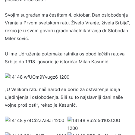
Svojim sugrađanima čestitam 4. oktobar, Dan oslobođenja
Vranja u Prvom svetskom ratu. Živelo Vranje, živela Srbija“,
rekao je u svom govoru gradonačelnik Vranja dr Slobodan
Milenković.
U ime Udruženja potomaka ratnika oslobodilačkih ratova
Srbije do 1918. govorio je istoričar Milan Kasunić.
„U Velikom ratu naš narod se borio za ostvarenje ideja
ujedinjenja i oslobođenja. Bili su to najslavniji dani naše
vojne prošlosti“, rekao je Kasunić.