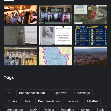
Tags
BAT
Borinipozorisnidani
Bujanovac
GradVranje
Hronika
Jotel
KnaufInsulation
Leskovac
MaxBet
Meridianbet
MUP
Policija
Pozorište
Simpo
Srbija