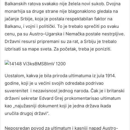
Balkanskih ratova svakako nije želela novi sukob. Dvojna
monarhija sa druge strane nije blagonaklono gledala na
jačanje Srbije, koja je postala respektabilan faktor na
Balkanu, i vojni i politički. To je trebalo sprečiti po svaku
cenu, pa su Austro–Ugarska i Nemačka postale nestrpljive.
Državni resursi pripremani su za rat, a Srbiju je trebalo
izbrisati sa mape sveta. Za početak, treba je poniziti.
Uostalom, kakva je bila priroda ultimatuma iz jula 1914.
godine, koji je u većini svojih odredaba podrivao
suverenitet i nezavisnost jednog naroda. Čak je i britanski
državni sekretar Edvard Grej prokomentarisao ultimatum
kao „najužasniji dokument koji je jedna država ikada
uručila drugoj državi“.
Neposredan povod za ultimatum i kasniji napad Austro-