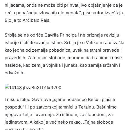
hiljadama, onda ne može biti prihvatljivo objašnjenje da je
reč o ponašanju izlovanih elemenata“, piše autor izveštaja.
Bio je to Arčibald Rajs.
Srbija se ne odriče Gavrila Principa i ne priznaje reviziju
istorije i falsifikovanje istine. Srbija je u Velikom ratu izašla
kao jedna od zemalja pobednica, uvek na strani pravede i
pravednih. Zato osim slobode, moramo da branimo i naše
nasleđe, kao zemlja vojnika i junaka, kao zemlja srčanih i
odvažnih.
I nisu uzalud Gavrilove „sjene hodale po Beču i plašile
gospodu“ ili po zatvorskoj tamnici u Terzinu. Baštinimo
njegove želje i uverenja. Za istinom, za slobodom, za
jedinstvom. A kako je već neko rekao, „Tajna slobode
počiva u hrabrosti“.