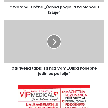
Otvorena izložba „Časna pogibija za slobodu
Srbije“
Otkrivena tabla sa nazivom ,,Ulica Posebne
jedinice policije“