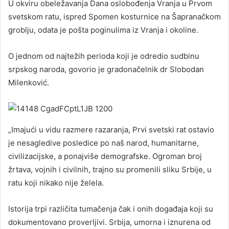
U okviru obeležavanja Dana oslobođenja Vranja u Prvom
svetskom ratu, ispred Spomen kosturnice na Šapranačkom
groblju, odata je pošta poginulima iz Vranja i okoline.
O jednom od najtežih perioda koji je odredio sudbinu
srpskog naroda, govorio je gradonačelnik dr Slobodan
Milenković.
„Imajući u vidu razmere razaranja, Prvi svetski rat ostavio
je nesagledive posledice po naš narod, humanitarne,
civilizacijske, a ponajviše demografske. Ogroman broj
žrtava, vojnih i civilnih, trajno su promenili sliku Srbije, u
ratu koji nikako nije želela.
Istorija trpi različita tumačenja čak i onih događaja koji su
dokumentovano proverljivi. Srbija, umorna i iznurena od