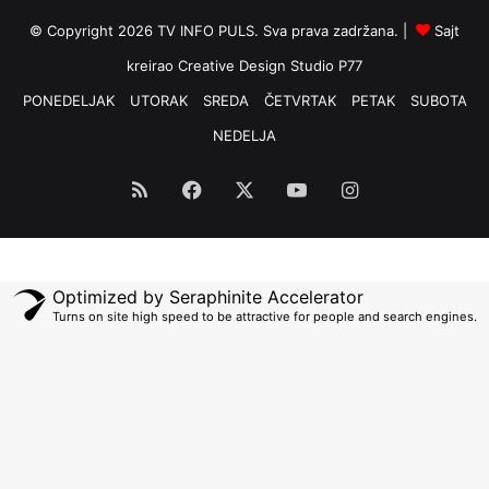
© Copyright 2026 TV INFO PULS. Sva prava zadržana. |
Sajt
kreirao
Creative Design Studio P77
PONEDELJAK
UTORAK
SREDA
ČETVRTAK
PETAK
SUBOTA
NEDELJA
RSS
Facebook
X
YouTube
Instagram
Optimized by Seraphinite Accelerator
Turns on site high speed to be attractive for people and search engines.