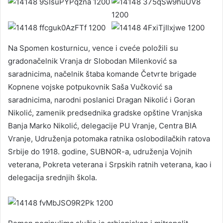
Na Spomen kosturnicu, vence i cveće položili su
gradonačelnik Vranja dr Slobodan Milenković sa
saradnicima, načelnik štaba komande Četvrte brigade
Kopnene vojske potpukovnik Saša Vučković sa
saradnicima, narodni poslanici Dragan Nikolić i Goran
Nikolić, zamenik predsednika gradske opštine Vranjska
Banja Marko Nikolić, delegacije PU Vranje, Centra BIA
Vranje, Udruženja potomaka ratnika oslobodilačkih ratova
Srbije do 1918. godine, SUBNOR-a, udruženja Vojnih
veterana, Pokreta veterana i Srpskih ratnih veterana, kao i
delegacija srednjih škola.