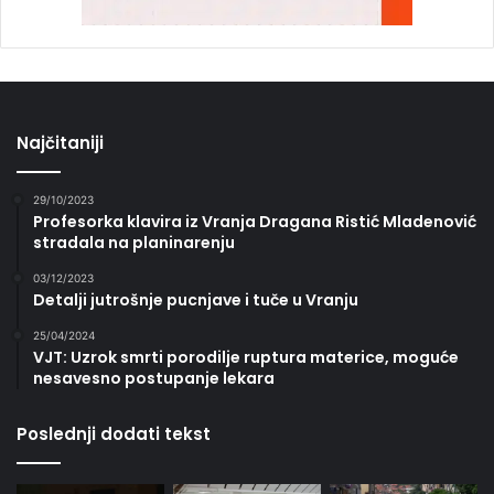
Najčitaniji
29/10/2023
Profesorka klavira iz Vranja Dragana Ristić Mladenović
stradala na planinarenju
03/12/2023
Detalji jutrošnje pucnjave i tuče u Vranju
25/04/2024
VJT: Uzrok smrti porodilje ruptura materice, moguće
nesavesno postupanje lekara
Poslednji dodati tekst