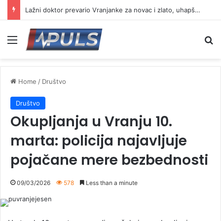
Lažni doktor prevario Vranjanke za novac i zlato, uhapšen osumnjičeni
Menu
Se
Home
/
Društvo
Društvo
Okupljanja u Vranju 10.
marta: policija najavljuje
pojačane mere bezbednosti
09/03/2026
578
Less than a minute