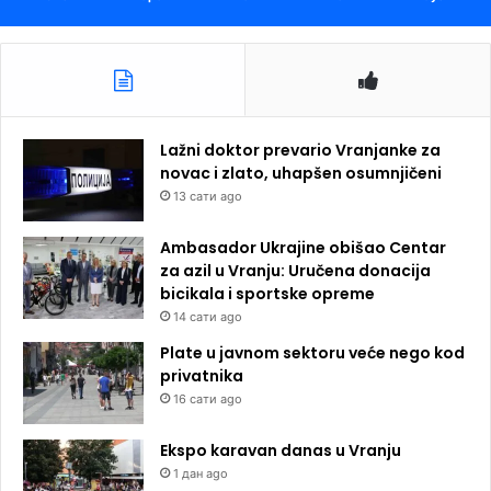
Lažni doktor prevario Vranjanke za
novac i zlato, uhapšen osumnjičeni
13 сати ago
Ambasador Ukrajine obišao Centar
za azil u Vranju: Uručena donacija
bicikala i sportske opreme
14 сати ago
Plate u javnom sektoru veće nego kod
privatnika
16 сати ago
Ekspo karavan danas u Vranju
1 дан ago