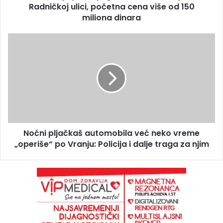
Radničkoj ulici, početna cena više od 150
miliona dinara
Noćni pljačkaš automobila već neko vreme
„operiše“ po Vranju: Policija i dalje traga za njim