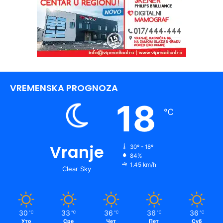
VREMENSKA PROGNOZA
18
℃
Vranje
30º - 18º
84%
1.45 km/h
Clear Sky
30
33
36
36
36
℃
℃
℃
℃
℃
Уто
Сре
Чет
Пет
Суб