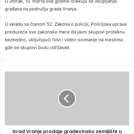
U utorak, 10. marta ove godine očekuju se okupljanja
građana na području grada Vranja.
U skladu sa članom 52. Zakona o policiji, Policijska uprava
preduzeće sve zakonske mere da javni skupovi proteknu
bezbedno, uključujući foto i video-snimanje na mestima
gde se skupovi budu održavali.
Grad Vranje prodaje građevinsko zemljište u