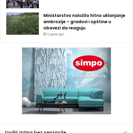
Ministarstvo naložilo hitno uklanjanje
ambrozije – gradovi i opštine u
obavezi da reaguju
3 дана ago
Vodič Istina bez senzacije