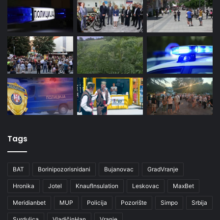
Tags
BAT
Borinipozorisnidani
Bujanovac
GradVranje
Hronika
Jotel
KnaufInsulation
Leskovac
MaxBet
Meridianbet
MUP
Policija
Pozorište
Simpo
Srbija
Surdulica
VladičinHan
Vranje