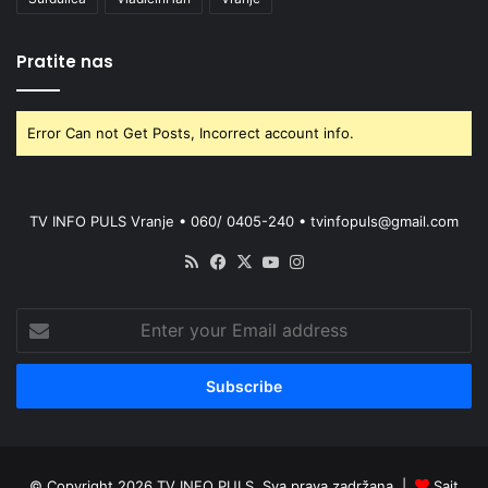
Pratite nas
Error Can not Get Posts, Incorrect account info.
TV INFO PULS Vranje • 060/ 0405-240 • tvinfopuls@gmail.com
RSS
Facebook
X
YouTube
Instagram
Enter
your
Email
address
© Copyright 2026 TV INFO PULS. Sva prava zadržana. |
Sajt