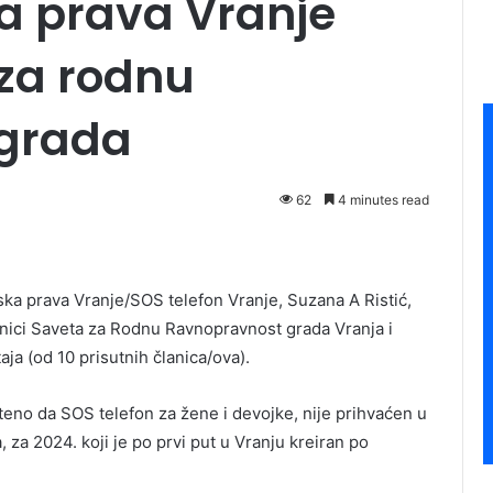
a prava Vranje
 za rodnu
 grada
62
4 minutes read
ska prava Vranje/SOS telefon Vranje, Suzana A Ristić,
nici Saveta za Rodnu Ravnopravnost grada Vranja i
aja (od 10 prisutnih članica/ova).
teno da SOS telefon za žene i devojke, nije prihvaćen u
za 2024. koji je po prvi put u Vranju kreiran po