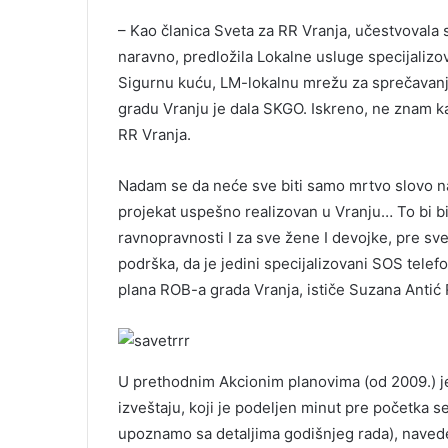
– Kao članica Sveta za RR Vranja, učestvovala
naravno, predložila Lokalne usluge specijalizo
Sigurnu kuću, LM-lokalnu mrežu za sprečavanje
gradu Vranju je dala SKGO. Iskreno, ne znam
RR Vranja.
Nadam se da neće sve biti samo mrtvo slovo na 
projekat uspešno realizovan u Vranju… To bi bi
ravnopravnosti I za sve žene I devojke, pre sve
podrška, da je jedini specijalizovani SOS telef
plana ROB-a grada Vranja, ističe Suzana Antić R
U prethodnim Akcionim planovima (od 2009.) j
izveštaju, koji je podeljen minut pre početka 
upoznamo sa detaljima godišnjeg rada), naved