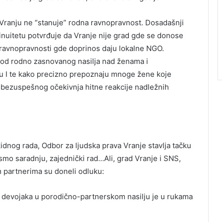
Vranju ne “stanuje” rodna ravnopravnost. Dosadašnji
tinuitetu potvrđuje da Vranje nije grad gde se donose
e ravnopravnosti gde doprinos daju lokalne NGO.
a od rodno zasnovanog nasilja nad ženama i
oju I te kako precizno prepoznaju mnoge žene koje
 i bezuspešnog očekivnja hitne reakcije nadležnih
kidnog rada, Odbor za ljudska prava Vranje stavlja tačku
 smo saradnju, zajednički rad…Ali, grad Vranje i SNS,
m partnerima su doneli odluku:
 devojaka u porodično-partnerskom nasilju je u rukama