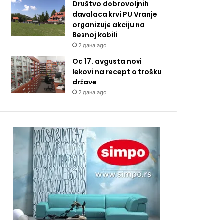
Društvo dobrovoljnih
davalaca krvi PU Vranje
organizuje akciju na
Besnoj kobili
2 дана ago
Od 17. avgusta novi
lekovi na recept o trošku
države
2 дана ago