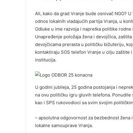
Ali, kako da grad Vranje bude osnivač NGO? U 
odnos lokalnih vladajućih partija Vranja, u kon
Odluke u ime razvoja i napretka politike rodn
Unapređenje položaja žena i devojčica, zaštit
devojčicama prerasta u političku bižuteriju, k
kontaktiraju SOS telefon Vranje u cilju zaštite
institucija.
U godini jubileja, 25 godina postojanja i nepre
na ovu političku igru gluvih telefona. Ponudile
kao i SPS rukovodioci sa svim svojim politički
– apsolutna odgovornost za bezbednost žena i
lokalne samouprave Vranja.