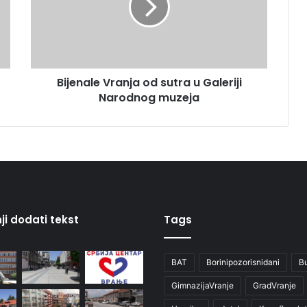
Bijenale Vranja od sutra u Galeriji
Narodnog muzeja
ji dodati tekst
Tags
BAT
Borinipozorisnidani
B
GimnazijaVranje
GradVranje