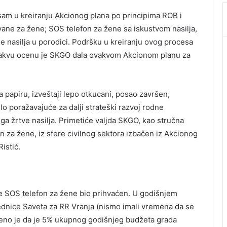
 sam u kreiranju Akcionog plana po principima ROB i
vane za žene; SOS telefon za žene sa iskustvom nasilja,
 nasilja u porodici. Podršku u kreiranju ovog procesa
 kakvu ocenu je SKGO dala ovakvom Akcionom planu za
papiru, izveštaji lepo otkucani, posao završen,
lo poražavajuće za dalji strateški razvoj rodne
ga žrtve nasilja. Primetiće valjda SKGO, kao stručna
on za žene, iz sfere civilnog sektora izbačen iz Akcionog
istić.
e SOS telefon za žene bio prihvaćen. U godišnjem
sednice Saveta za RR Vranja (nismo imali vremena da se
eno je da je 5% ukupnog godišnjeg budžeta grada