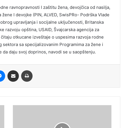
odne ravnopravnosti I zaštitu žena, devojčica od nasilja,
 za žene I devojke (PIN, ALVED, SwisPRo- Podrška Vlade
brog upravljanja i socijalne uključenosti, Britanska
 razvoju opština, USAID, Švajcarska agencija za
o čitaju otkucane izveštaje o uspesima razvoja rodne
og sektora sa specijalizovanim Programima za žene i
e da daju svoj doprinos, navodi se u saopštenju.
it
Messenger
Share via Email
Print