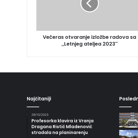
Večeras otvaranje izložbe radova sa
,,Letnjeg ateljea 2023''
Najčitaniji
Posledn
29/10/2023
Profesorka klavira iz Vranja
Dragana Ristić Mladenović
stradala na planinarenju