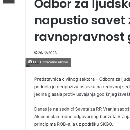
Odbor za ljudsk
napustio savet
ravnopravnost
26/12/2023
FOTO/Privatna arhiva
Predstavnica civilnog sektora – Odbora za ljud
podnela je neopozivu ostavku na redovnoj sed
jedina glasala protiv usvajanja godišnjeg izvešt
Danas je na sednici Saveta za RR Vranja saopš
Akcioni plan rodno odgovornog budžeta Vranja, 
principima ROB-a, a uz podršku SKGO.