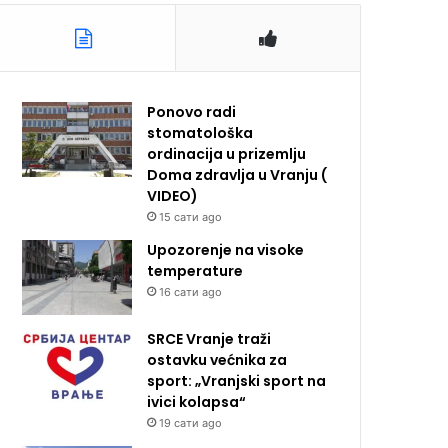
Ponovo radi
stomatološka
ordinacija u prizemlju
Doma zdravlja u Vranju (
VIDEO)
15 сати ago
Upozorenje na visoke
temperature
16 сати ago
SRCE Vranje traži
ostavku većnika za
sport: „Vranjski sport na
ivici kolapsa“
19 сати ago