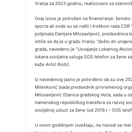
Vranja za 2023.godinu, realizovano sa stanovi
Ovaj iznos je potrošen na finansiranje: žensko
sporta ali ovde su se našli I troškovi rada CSR
potpisala Danijela Milosavljević, predsednica 
ističe se da je u gradu Vranju “došlo do unap
grada, navedeno je “Usvajanje Lokalnog Akcio
lokana socijalna usluga SOS telefon za žene sa 
kaže Antić Ristić.
Iz navedenog jasno je potvrđeno da su ove 20
Milenković (sada predsednik privremenog organ
Milosavljević (članica gradskog Veća, sada u os
namenskog republičkog transfera za razvoj socij
socijalnoj usluzi za žene (od 2019.) – SOS tel
U ovom godišnjem izveštaju, ne navodi se mera 