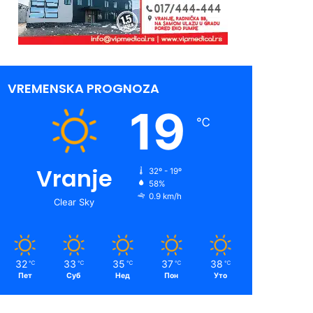
VREMENSKA PROGNOZA
19
℃
Vranje
32º - 19º
58%
0.9 km/h
Clear Sky
32
33
35
37
38
℃
℃
℃
℃
℃
Пет
Суб
Нед
Пон
Уто