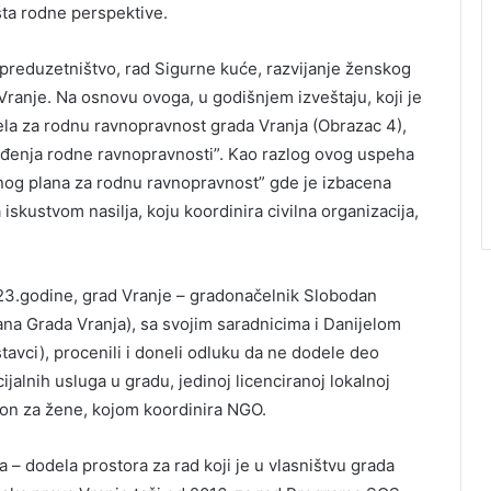
šta rodne perspektive.
 preduzetništvo, rad Sigurne kuće, razvijanje ženskog
 Vranje. Na osnovu ovoga, u godišnjem izveštaju, koji je
tela za rodnu ravnopravnost grada Vranja (Obrazac 4),
ređenja rodne ravnopravnosti”. Kao razlog ovog uspeha
nog plana za rodnu ravnopravnost” gde je izbacena
iskustvom nasilja, koju koordinira civilna organizacija,
23.godine, grad Vranje – gradonačelnik Slobodan
a Grada Vranja), sa svojim saradnicima i Danijelom
tavci), procenili i doneli odluku da ne dodele deo
alnih usluga u gradu, jedinoj licenciranoj lokalnoj
efon za žene, kojom koordinira NGO.
– dodela prostora za rad koji je u vlasništvu grada