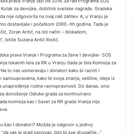
udska prava Vranje taži od 2016. za rad Programa SOS
 Kutak za devojke, dobitnik svetske nagrade. Gradska
a nije odgovorila na ovaj naš zahtev. A, u Vranju je
mo dostavljale i početkom 2000.-tih godina. Tada je
čić, Zoran Antić, na isti način – blokadom,
, ističe Suzana Antić Ristić.
udska prava Vranje i Programa za žene I devojke- SOS
ja lokalnih tela za RR u Vranju (tada je bila Komisija za
Na to nas usmeravaju i donatori kako bi razvili I
m samoupravama, kako bi svoja znanja, veštine, ideje iz
 za unapređenje rodne ravnopravnosti. Do danas, smo
za donošenje Odluke grada za kontinuirano
ada komisija kao i Savet za RR grada Vranja nije
eve.
nu kao I donatori? Možda je odgovor u jednoj
e “da vas je grad osnovao, bilo bi sve drugačije…”