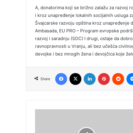
A, donatorima koji se brižno zalažu za razvoj r
i kroz unapređenje lokalnih socijalnih usluga
Švajcarske razvoju opština kroz unapređenje do
Ambasada, EU PRO – Program evropske podrške
razvoj i saradnju (SDC) I drugi, ostaje da dobr
ravnopravnosti u Vranju, ali bez učešća civiln
devojke i bez mnogih žena i devojčica koje žel
Facebook
X
LinkedIn
Pinterest
Redd
Share