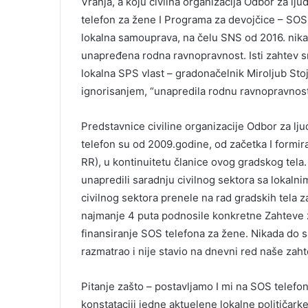
Vranja, a koju civilna organizacija Odbor za lj
telefon za žene I Programa za devojčice – SOS
lokalna samouprava, na čelu SNS od 2016. nikad
unapređena rodna ravnopravnost. Isti zahtev s
lokalna SPS vlast – gradonačelnik Miroljub Stoj
ignorisanjem, “unapredila rodnu ravnopravnost”
Predstavnice civiline organizacije Odbor za lj
telefon su od 2009.godine, od začetka I formiran
RR), u kontinuitetu članice ovog gradskog tela. 
unapredili saradnju civilnog sektora sa lokalni
civilnog sektora prenele na rad gradskih tela
najmanje 4 puta podnosile konkretne Zahteve 
finansiranje SOS telefona za žene. Nikada do s
razmatrao i nije stavio na dnevni red naše zaht
Pitanje zašto – postavljamo I mi na SOS telefo
konstataciji jedne aktuelene lokalne političark