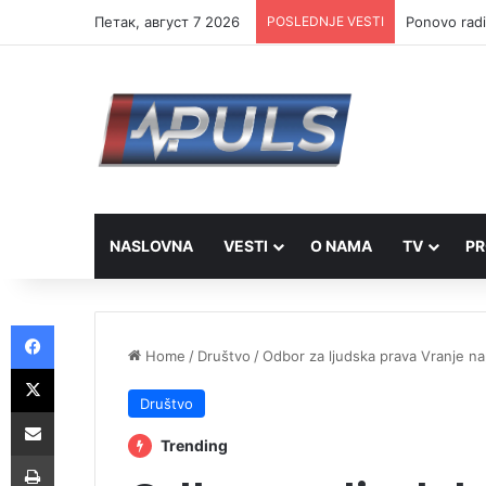
Петак, август 7 2026
POSLEDNJE VESTI
Ponovo radi
NASLOVNA
VESTI
O NAMA
TV
PR
Facebook
Home
/
Društvo
/
Odbor za ljudska prava Vranje n
X
Društvo
Share via Email
Trending
Print