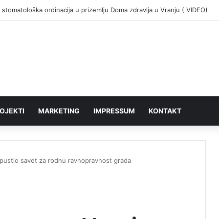
 stomatološka ordinacija u prizemlju Doma zdravlja u Vranju ( VIDEO)
OJEKTI
MARKETING
IMPRESSUM
KONTAKT
apustio savet za rodnu ravnopravnost grada