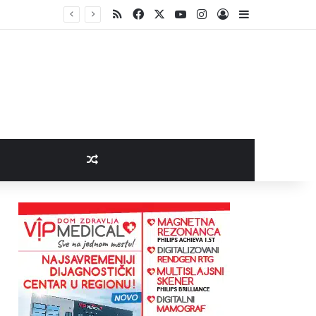
RSS
Facebook
X
YouTube
Instagram
Log In
Sidebar
Random Article