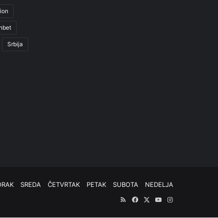
ion
nbet
Srbija
ORAK
SREDA
ČETVRTAK
PETAK
SUBOTA
NEDELJA
RSS
Facebook
X
YouTube
Instagram