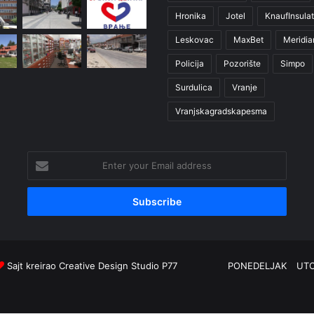
Hronika
Jotel
KnaufInsulat
Leskovac
MaxBet
Meridia
Policija
Pozorište
Simpo
Surdulica
Vranje
Vranjskagradskapesma
Enter
your
Email
address
Sajt kreirao
Creative Design Studio P77
PONEDELJAK
UT