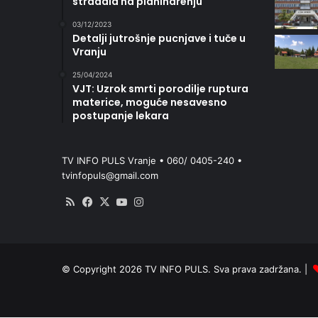
stradala na planinarenju
03/12/2023
Detalji jutrošnje pucnjave i tuče u
Vranju
25/04/2024
VJT: Uzrok smrti porodilje ruptura
materice, moguće nesavesno
postupanje lekara
TV INFO PULS Vranje • 060/ 0405-240 •
tvinfopuls@gmail.com
RSS
Facebook
X
YouTube
Instagram
© Copyright 2026 TV INFO PULS. Sva prava zadržana. |