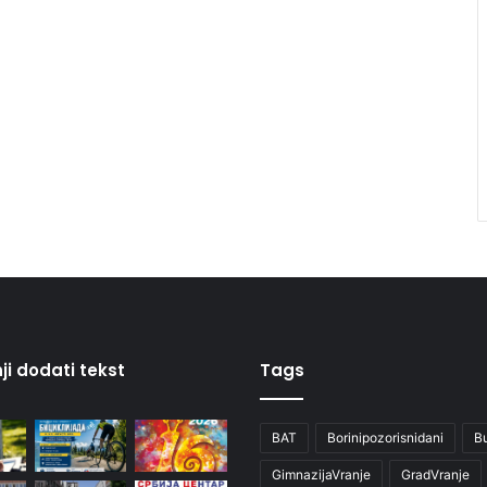
ji dodati tekst
Tags
BAT
Borinipozorisnidani
B
GimnazijaVranje
GradVranje