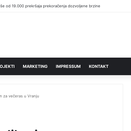
iše od 19.000 prekršaja prekoračenja dozvoljene brzine
OJEKTI
MARKETING
IMPRESSUM
KONTAKT
n za večeras u Vranju