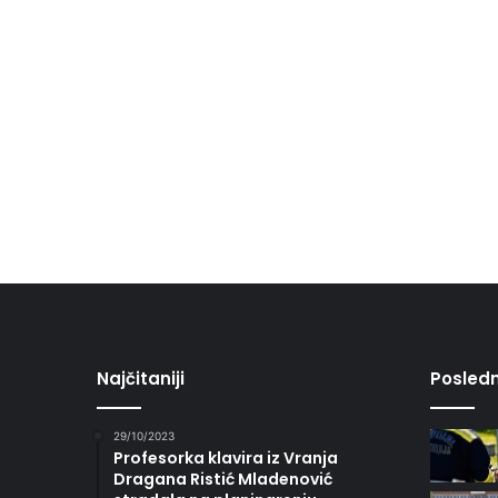
Najčitaniji
Posledn
29/10/2023
Profesorka klavira iz Vranja
Dragana Ristić Mladenović