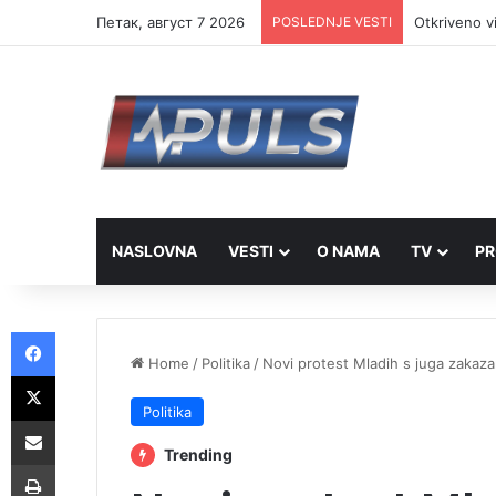
Петак, август 7 2026
POSLEDNJE VESTI
Otkriveno v
NASLOVNA
VESTI
O NAMA
TV
PR
Facebook
Home
/
Politika
/
Novi protest Mladih s juga zakaza
X
Politika
Share via Email
Trending
Print