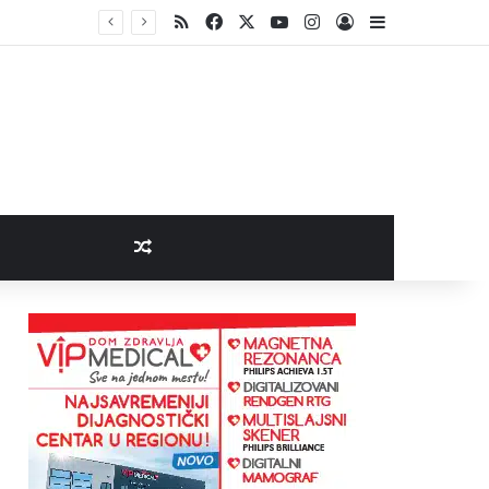
RSS
Facebook
X
YouTube
Instagram
Log In
Sidebar
Random Article