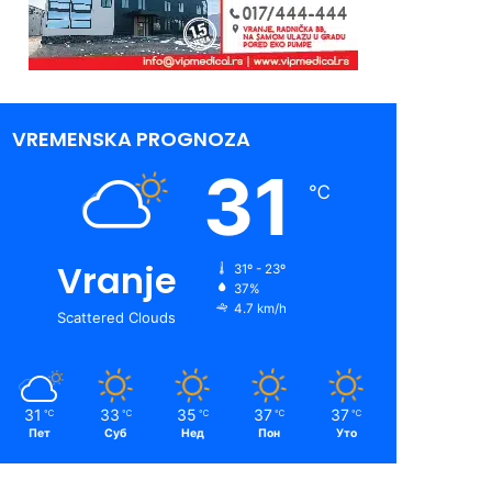
VREMENSKA PROGNOZA
31
℃
Vranje
31º - 23º
37%
4.7 km/h
Scattered Clouds
31
33
35
37
37
℃
℃
℃
℃
℃
Пет
Суб
Нед
Пон
Уто