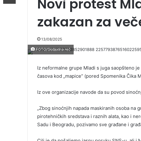
Novi protest Ml
zakazan za več
13/08/2025
FOTO/Slobodna reč
Iz neformalne grupe Mladi s juga saopšteno je
časova kod „mapice“ (pored Spomenika Čika Mi
Iz ove organizacije navode da su povod sinoćnj
„Zbog sinoćnjih napada maskiranih osoba na gr
pirotehničkih sredstava i raznih alata, kao i n
Sadu i Beogradu, pozivamo sve građane i građ
Cilj je da pošaljemo jasnu poruku SNS-u, ali i