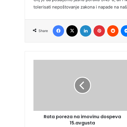
tolerisati nepoštovanje zakona i napade na naš
Facebook
X
LinkedIn
Pinterest
Redd
Share
Rata poreza na imovinu dospeva
15.avgusta