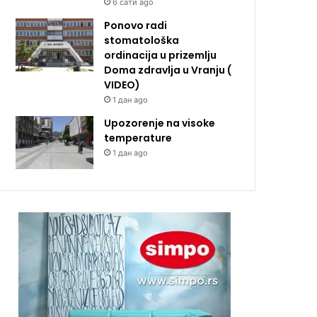
6 сати ago
Ponovo radi
stomatološka
ordinacija u prizemlju
Doma zdravlja u Vranju (
VIDEO)
1 дан ago
Upozorenje na visoke
temperature
1 дан ago