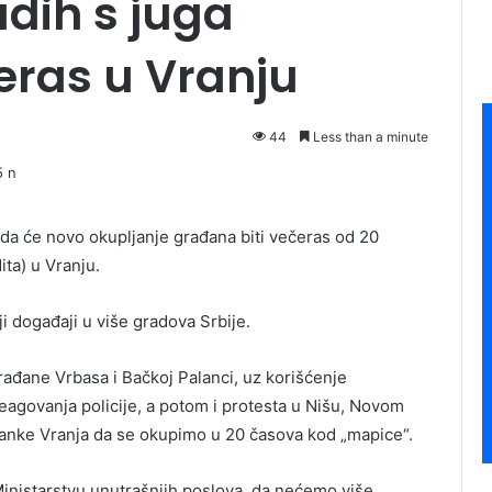
adih s juga
eras u Vranju
44
Less than a minute
 da će novo okupljanje građana biti večeras od 20
ta) u Vranju.
i događaji u više gradova Srbije.
ađane Vrbasa i Bačkoj Palanci, uz korišćenje
ereagovanja policije, a potom i protesta u Nišu, Novom
anke Vranja da se okupimo u 20 časova kod „mapice“.
 Ministarstvu unutrašnjih poslova, da nećemo više