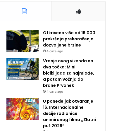
Otkriveno više od 19.000
prekršaja prekoračenja
dozvoljene brzine
4 сата ago
Vranje ovog vikenda na
dva točka: Mini
biciklijada za najmlađe,
a potom vožnja do
brane Prvonek
4 сата ago
U ponedeljak otvaranje
16. Internacionalne
dečije radionice
animiranog filma ,,Zlatni
puž 2026“