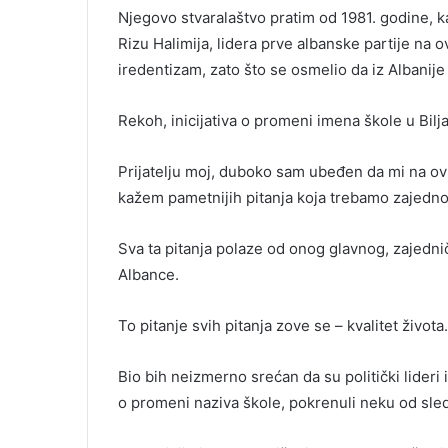
Njegovo stvaralaštvo pratim od 1981. godine, k
Rizu Halimija, lidera prve albanske partije na 
iredentizam, zato što se osmelio da iz Albanij
Rekoh, inicijativa o promeni imena škole u Bilj
Prijatelju moj, duboko sam ubeđen da mi na o
kažem pametnijih pitanja koja trebamo zajedn
Sva ta pitanja polaze od onog glavnog, zajednič
Albance.
To pitanje svih pitanja zove se – kvalitet života.
Bio bih neizmerno srećan da su politički lideri 
o promeni naziva škole, pokrenuli neku od sle