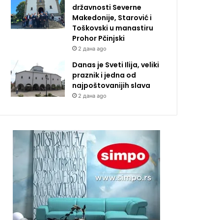
državnosti Severne
Makedonije, Starović i
Toškovski u manastiru
Prohor Pčinjski
2 дана ago
Danas je Sveti Ilija, veliki
praznik i jedna od
najpoštovanijih slava
2 дана ago