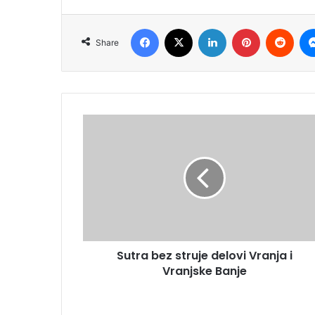
Facebook
X
LinkedIn
Pinterest
Redd
Share
Sutra bez struje delovi Vranja i
Vranjske Banje