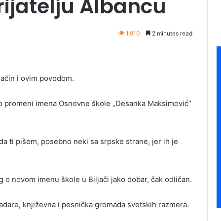
jatelju Albancu
1.910
2 minutes read
 način i ovim povodom.
ce o promeni imena Osnovne škole „Desanka Maksimović“
a ti pišem, posebno neki sa srpske strane, jer ih je
g o novom imenu škole u Biljači jako dobar, čak odličan.
 Kadare, književna i pesnička gromada svetskih razmera.