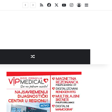
RSS
Facebook
X
YouTube
Instagram
Log In
Sidebar
Random Article