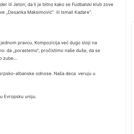
der ili Jeton; da li je bitno kako se Fudbalski klub zove
zove „Desanka Maksimović“ ili Ismail Kadare“.
 u jednom pravcu. Kompozicija već dugo stoji na
o: da „porastemo“, pročistimo naše duše, da se
mo zube…
 srpsko-albanske odnose. Naša deca veruju u
 u Evropsku uniju.