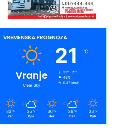
VREMENSKA PROGNOZA
21
℃
Vranje
33º - 21º
46%
0.47 km/h
Clear Sky
33
35
36
36
33
℃
℃
℃
℃
℃
Уто
Сре
Чет
Пет
Суб