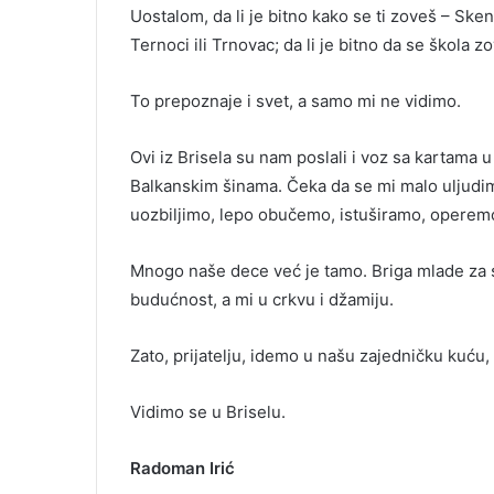
Uostalom, da li je bitno kako se ti zoveš – Sken
Ternoci ili Trnovac; da li je bitno da se škola 
To prepoznaje i svet, a samo mi ne vidimo.
Ovi iz Brisela su nam poslali i voz sa kartama
Balkanskim šinama. Čeka da se mi malo uljudim
uozbiljimo, lepo obučemo, istuširamo, opere
Mnogo naše dece već je tamo. Briga mlade za
budućnost, a mi u crkvu i džamiju.
Zato, prijatelju, idemo u našu zajedničku kuću,
Vidimo se u Briselu.
Radoman Irić