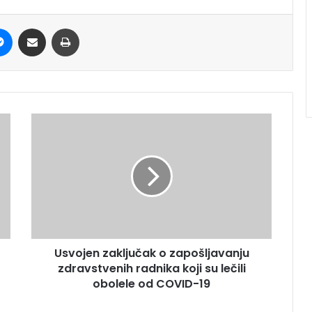
it
Messenger
Share via Email
Print
Usvojen zaključak o zapošljavanju
zdravstvenih radnika koji su lečili
obolele od COVID-19