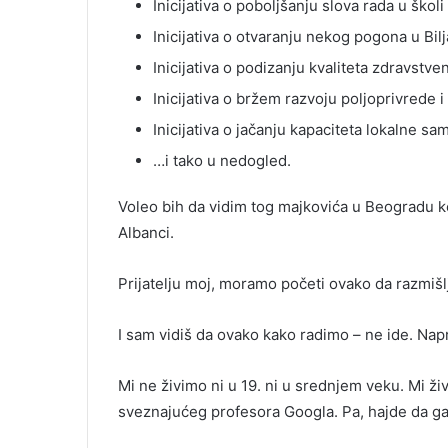
Inicijativa o poboljšanju slova rada u školi u
Inicijativa o otvaranju nekog pogona u Bilj
Inicijativa o podizanju kvaliteta zdravstven
Inicijativa o bržem razvoju poljoprivrede i
Inicijativa o jačanju kapaciteta lokalne s
…i tako u nedogled.
Voleo bih da vidim tog majkovića u Beogradu ko
Albanci.
Prijatelju moj, moramo početi ovako da razmišlj
I sam vidiš da ovako kako radimo – ne ide. Napro
Mi ne živimo ni u 19. ni u srednjem veku. Mi ž
sveznajućeg profesora Googla. Pa, hajde da ga