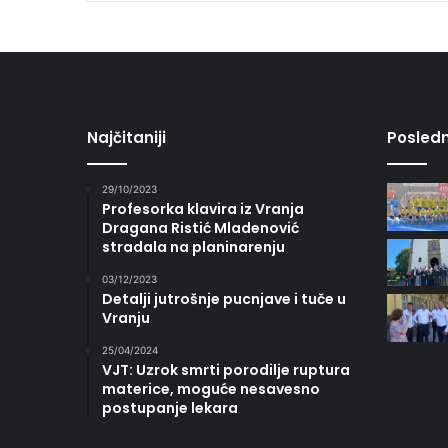
Najčitaniji
Posledn
29/10/2023
Profesorka klavira iz Vranja
Dragana Ristić Mladenović
stradala na planinarenju
03/12/2023
Detalji jutrošnje pucnjave i tuče u
Vranju
25/04/2024
VJT: Uzrok smrti porodilje ruptura
materice, moguće nesavesno
postupanje lekara