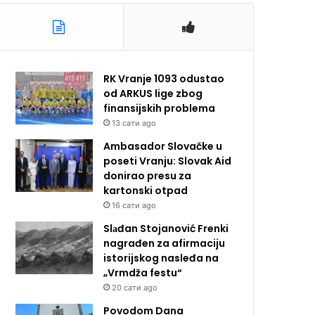
RK Vranje 1093 odustao
od ARKUS lige zbog
finansijskih problema
13 сати ago
Ambasador Slovačke u
poseti Vranju: Slovak Aid
donirao presu za
kartonski otpad
16 сати ago
Slаđan Stojanović Frenki
nagrađen za afirmaciju
istorijskog nasleđa na
„Vrmdža festu“
20 сати ago
Povodom Dana