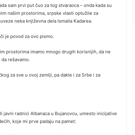
ada sam prvi put čuo za tog stvaraoca – onda kada su
ovim našim prostorima, srpske vlasti optužile za
e uveze neka književna dela Ismaila Kadarea.
ači je povod za ovo pismo.
vim prostorima imamo mnogo drugih korisnijih, da ne
o da rešavamo.
kog za sve u ovoj zemlji, pa dakle i za Srbe i za
ili javni radnici Albanaca u Bujanovcu, umesto inicijative
dećih, koje mi prve padaju na pamet: