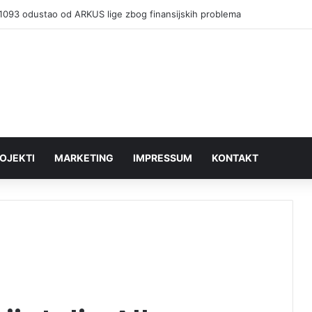
Slovačke u poseti Vranju: Slovak Aid donirao presu za kartonski otpad
OJEKTI
MARKETING
IMPRESSUM
KONTAKT