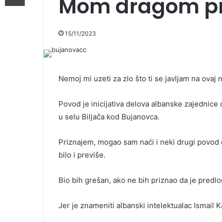
Mom dragom pri
15/11/2023
Nemoj mi uzeti za zlo što ti se javljam na ovaj
Povod je inicijativa delova albanske zajedni
u selu Biljača kod Bujanovca.
Priznajem, mogao sam naći i neki drugi povod d
bilo i previše.
Bio bih grešan, ako ne bih priznao da je predlo
Jer je znameniti albanski intelektualac Ismail