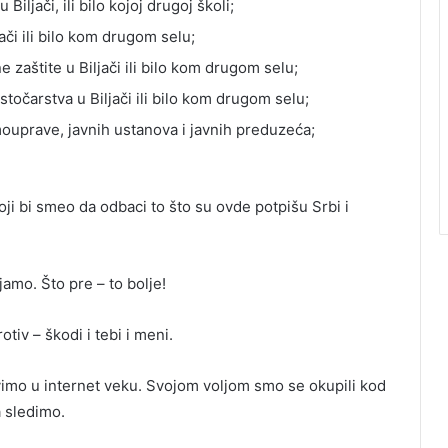
 Biljači, ili bilo kojoj drugoj školi;
ači ili bilo kom drugom selu;
e zaštite u Biljači ili bilo kom drugom selu;
 stočarstva u Biljači ili bilo kom drugom selu;
amouprave, javnih ustanova i javnih preduzeća;
ji bi smeo da odbaci to što su ovde potpišu Srbi i
amo. Što pre – to bolje!
tiv – škodi i tebi i meni.
ivimo u internet veku. Svojom voljom smo se okupili kod
 sledimo.