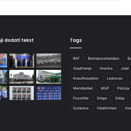
ji dodati tekst
Tags
BAT
Borinipozorisnidani
B
GradVranje
Hronika
Jotel
KnaufInsulation
Leskovac
Meridianbet
MUP
Policija
Pozorište
Simpo
Srbija
Surdulica
VladičinHan
Vra