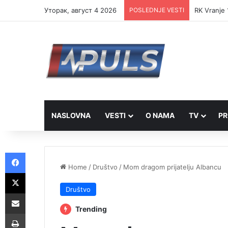
Уторак, август 4 2026
POSLEDNJE VESTI
Ambasador 
NASLOVNA
VESTI
O NAMA
TV
PR
Facebook
Home
/
Društvo
/
Mom dragom prijatelju Albancu
X
Društvo
Share via Email
Trending
Print