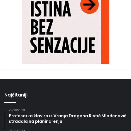
Najčitaniji
29/10/2023
Profesorka klavira iz Vranja Dragana Ristić Mladenović
stradala na planinarenju
03/12/2023