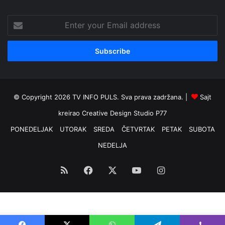
Enter
your
Email
address
© Copyright 2026 TV INFO PULS. Sva prava zadržana. |
Sajt
kreirao
Creative Design Studio P77
PONEDELJAK
UTORAK
SREDA
ČETVRTAK
PETAK
SUBOTA
NEDELJA
RSS
Facebook
X
YouTube
Instagram
Optimized by Seraphinite Accelerator