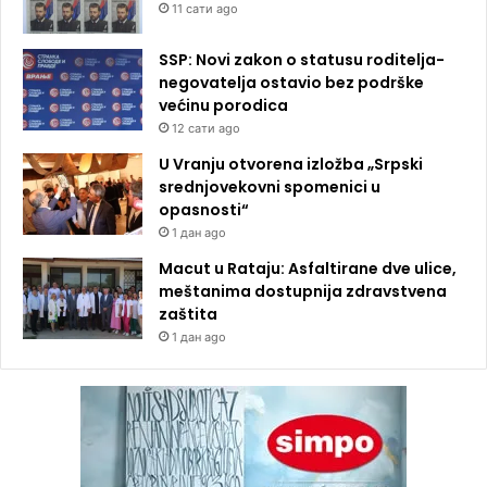
11 сати ago
SSP: Novi zakon o statusu roditelja-
negovatelja ostavio bez podrške
većinu porodica
12 сати ago
U Vranju otvorena izložba „Srpski
srednjovekovni spomenici u
opasnosti“
1 дан ago
Macut u Rataju: Asfaltirane dve ulice,
meštanima dostupnija zdravstvena
zaštita
1 дан ago