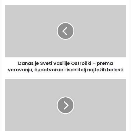
Danas je Sveti Vasilije Ostroški – prema
verovanju, čudotvorac i iscelitelj najtežih bolesti