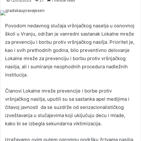
12/05/2025
21
1 minute read
Povodom nedavnog slučaja vršnjačkog naselja u osnovnoj
školi u Vranju, održan je vanredni sastanak Lokalne mreže
za prevenciju i borbu protiv vršnjačkog nasilja. Prioritet je,
kao i svih prethodnih godina, bilo preventivno delovanje
Lokalne mreže za prevenciju i borbu protiv vršnjačkog
nasilja, ali i sumiranje neophodnih procedura nadležnih
institucija.
Članovi Lokalne mreže prevencije i borbe protiv
vršnjačkog nasilja, uputili su sa sastanka apel medijima i
čitavoj javnosti da se suzdrže od senzacionalističkog
izveštavanja u slučajevima koji uključuju decu i mlade,
kako bi se izbegla sekundarna viktimizacija.
Izražavamo ovim putem ogromnu podršku žrtvama nasilja,