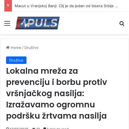
Macut u Vranjskoj Banji: Cilj je da jedan od bisera Srbije postane još jači centar banjskog turizma
Menu
Se
Home
/
Društvo
Društvo
Lokalna mreža za
prevenciju i borbu protiv
vršnjačkog nasilja:
Izražavamo ogromnu
podršku žrtvama nasilja