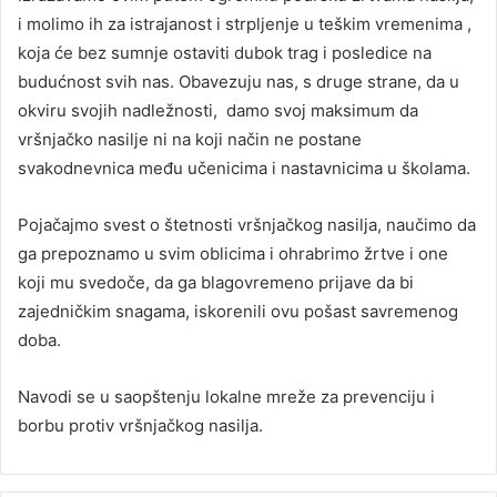
i molimo ih za istrajanost i strpljenje u teškim vremenima ,
koja će bez sumnje ostaviti dubok trag i posledice na
budućnost svih nas. Obavezuju nas, s druge strane, da u
okviru svojih nadležnosti, damo svoj maksimum da
vršnjačko nasilje ni na koji način ne postane
svakodnevnica među učenicima i nastavnicima u školama.
Pojačajmo svest o štetnosti vršnjačkog nasilja, naučimo da
ga prepoznamo u svim oblicima i ohrabrimo žrtve i one
koji mu svedoče, da ga blagovremeno prijave da bi
zajedničkim snagama, iskorenili ovu pošast savremenog
doba.
Navodi se u saopštenju lokalne mreže za prevenciju i
borbu protiv vršnjačkog nasilja.