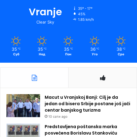
Vranje
35º - 17º
45%
1.85 km/h
Clear Sky
35
35
35
36
38
℃
℃
℃
℃
℃
Суб
Нед
Пон
Уто
Сре
Macut u Vranjskoj Banji: Cilj je da
jedan od bisera Srbije postane još jači
centar banjskog turizma
10 сати ago
Predstavljena poštanska marka
posvećena Borislavu Stankoviću