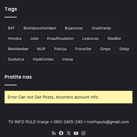
Tags
BAT
Borinipozorisnidani
Bujanovac
GradVranje
Hronika
Jotel
KnaufInsulation
Leskovac
MaxBet
Meridianbet
MUP
Policija
Pozorište
Simpo
Srbija
Surdulica
VladičinHan
Vranje
Pratite nas
Error Can not Get Posts, Incorrect account info.
TV INFO PULS Vranje • 060/ 0405-240 • tvinfopuls@gmail.com
RSS
Facebook
X
YouTube
Instagram