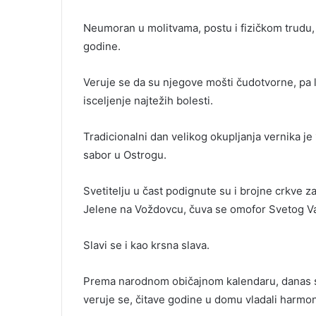
Neumoran u molitvama, postu i fizičkom trudu, 
godine.
Veruje se da su njegove mošti čudotvorne, pa l
isceljenje najtežih bolesti.
Tradicionalni dan velikog okupljanja vernika je 1
sabor u Ostrogu.
Svetitelju u čast podignute su i brojne crkve z
Jelene na Voždovcu, čuva se omofor Svetog Vas
Slavi se i kao krsna slava.
Prema narodnom običajnom kalendaru, danas se n
veruje se, čitave godine u domu vladali harmoni