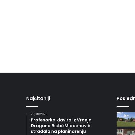
Najčitaniji
Posledn
29/10/2023
Profesorka klavira iz Vranja
Dragana Ristić Mladenović
stradala na planinarenju