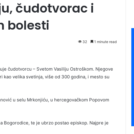
u, čudotvorac i
h bolesti
32
1 minute read
uje čudotvorcu – Svetom Vasiliju Ostroškom. Njegove
i kao velika svetinja, više od 300 godina, i mesto su
ovanović u selu Mrkonjiću, u hercegovačkom Popovom
 Bogorodice, te je ubrzo postao episkop. Najpre je