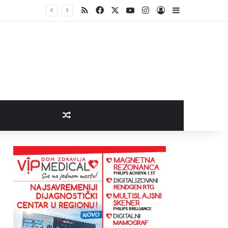
RSS
Facebook
X
YouTube
Instagram
Log In
Sidebar
Random Article