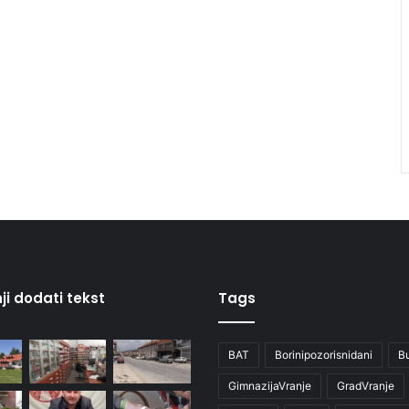
ji dodati tekst
Tags
BAT
Borinipozorisnidani
B
GimnazijaVranje
GradVranje