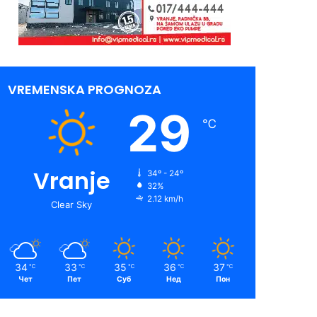
VREMENSKA PROGNOZA
29
℃
Vranje
34º - 24º
32%
2.12 km/h
Clear Sky
34
33
35
36
37
℃
℃
℃
℃
℃
Чет
Пет
Суб
Нед
Пон