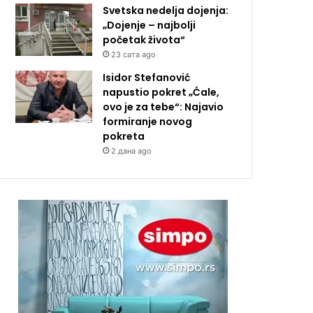
Svetska nedelja dojenja:
„Dojenje – najbolji
početak života“
23 сата ago
Isidor Stefanović
napustio pokret „Ćale,
ovo je za tebe“: Najavio
formiranje novog
pokreta
2 дана ago