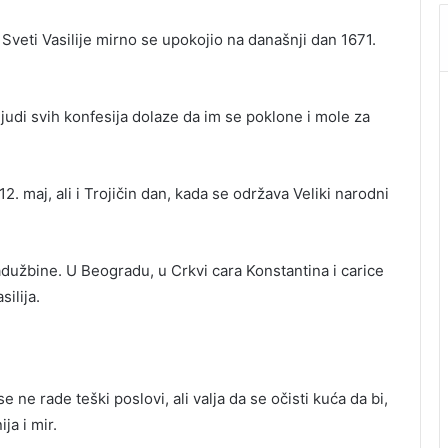
Sveti Vasilije mirno se upokojio na današnji dan 1671.
judi svih konfesija dolaze da im se poklone i mole za
2. maj, ali i Trojičin dan, kada se održava Veliki narodni
adužbine. U Beogradu, u Crkvi cara Konstantina i carice
ilija.
e rade teški poslovi, ali valja da se očisti kuća da bi,
ja i mir.