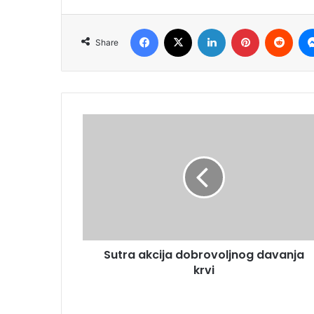
Facebook
X
LinkedIn
Pinterest
Redd
Share
Sutra akcija dobrovoljnog davanja
krvi