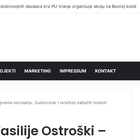
dobrovoljnih davalaca krvi PU Vranje organizuje akciju na Besnoj kobili
OJEKTI
MARKETING
IMPRESSUM
KONTAKT
 prema verovanju, čudotvorac i iscelitelj najtežih bolesti
asilije Ostroški –