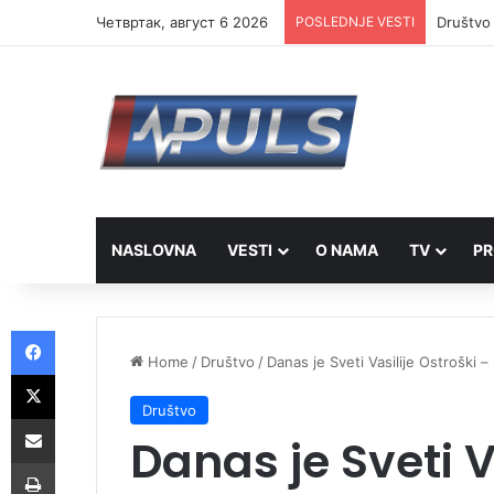
Четвртак, август 6 2026
POSLEDNJE VESTI
Društvo 
NASLOVNA
VESTI
O NAMA
TV
PR
Facebook
Home
/
Društvo
/
Danas je Sveti Vasilije Ostroški –
X
Društvo
Share via Email
Danas je Sveti V
Print