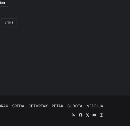
ion
Srbija
ORAK
SREDA
ČETVRTAK
PETAK
SUBOTA
NEDELJA
RSS
Facebook
X
YouTube
Instagram