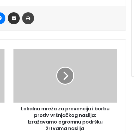
it
Messenger
Share via Email
Print
Lokalna mreža za prevenciju i borbu
protiv vršnjačkog nasilja:
Izražavamo ogromnu podršku
žrtvama nasilja