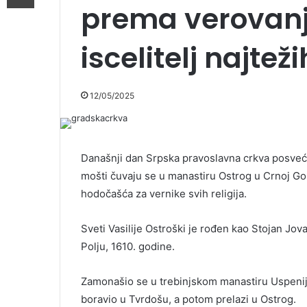
prema verovanj
iscelitelj najteži
12/05/2025
Današnji dan Srpska pravoslavna crkva posveć
mošti čuvaju se u manastiru Ostrog u Crnoj Gor
hodočašća za vernike svih religija.
Sveti Vasilije Ostroški je rođen kao Stojan J
Polju, 1610. godine.
Zamonašio se u trebinjskom manastiru Uspenija
boravio u Tvrdošu, a potom prelazi u Ostrog.