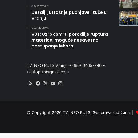
03/12/2023
Detalji jutrošnje pucnjave i tuče u
Vranju
25/04/2024
VJT: Uzrok smrti porodilje ruptura
materice, moguće nesavesno
postupanje lekara
TV INFO PULS Vranje • 060/ 0405-240 •
tvinfopuls@gmail.com
RSS
Facebook
X
YouTube
Instagram
© Copyright 2026 TV INFO PULS. Sva prava zadržana. |