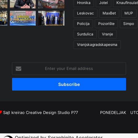
Hronika
Jotel
KnaufInsulat
Leskovac
MaxBet
MUP
Policija
Pozorište
Simpo
Surdulica
Vranje
Vranjskagradskapesma
Enter
your
Email
address
Sajt kreirao
Creative Design Studio P77
PONEDELJAK
UT
Optimized by Seraphinite Accelerator