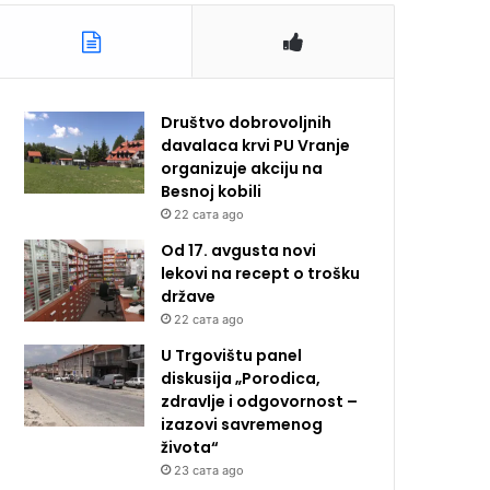
Društvo dobrovoljnih
davalaca krvi PU Vranje
organizuje akciju na
Besnoj kobili
22 сата ago
Od 17. avgusta novi
lekovi na recept o trošku
države
22 сата ago
U Trgovištu panel
diskusija „Porodica,
zdravlje i odgovornost –
izazovi savremenog
života“
23 сата ago