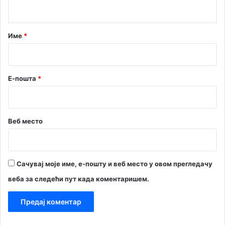
т
а
р
Име
*
*
Е-пошта
*
Веб место
Сачувај моје име, е-пошту и веб место у овом прегледачу
веба за следећи пут када коментаришем.