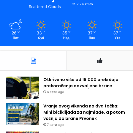
2.24 km/h
Scattered Clouds
26
33
35
37
37
℃
℃
℃
℃
℃
Пет
Суб
Нед
Пон
Уто
Otkriveno više od 19.000 prekršaja
prekoračenja dozvoljene brzine
6 сати ago
Vranje ovog vikenda na dva točka:
Mini biciklijada za najmlađe, a potom
vožnja do brane Prvonek
7 сати ago