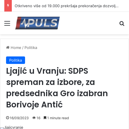
Vranje ovog vikenda na dva točka: Mini biciklijada za najmlađe, a potom vožnja do brane Prvonek
Menu
S
Home
/
Politika
Politika
Ljajić u Vranju: SDPS
spreman za izbore, za
predsednika Gro izabran
Borivoje Antić
16/09/2023
16
1 minute read