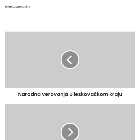
izvor/Indexonline
Narodna verovanja u leskovačkom kraju