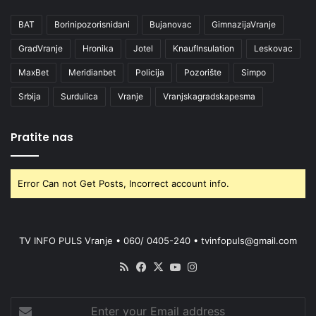
BAT
Borinipozorisnidani
Bujanovac
GimnazijaVranje
GradVranje
Hronika
Jotel
KnaufInsulation
Leskovac
MaxBet
Meridianbet
Policija
Pozorište
Simpo
Srbija
Surdulica
Vranje
Vranjskagradskapesma
Pratite nas
Error Can not Get Posts, Incorrect account info.
TV INFO PULS Vranje • 060/ 0405-240 • tvinfopuls@gmail.com
RSS
Facebook
X
YouTube
Instagram
Enter