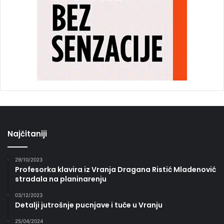
Najčitaniji
29/10/2023
Profesorka klavira iz Vranja Dragana Ristić Mladenović
stradala na planinarenju
03/12/2023
Detalji jutrošnje pucnjave i tuče u Vranju
25/04/2024