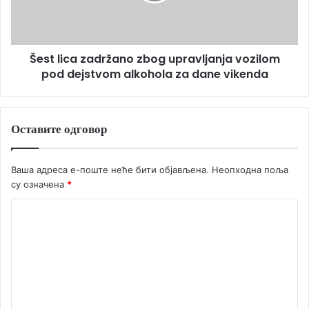
Šest lica zadržano zbog upravljanja vozilom
pod dejstvom alkohola za dane vikenda
Оставите одговор
Ваша адреса е-поште неће бити објављена.
Неопходна поља
су означена
*
К
о
м
е
н