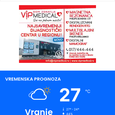
VREMENSKA PROGNOZA
27
℃
Vranje
27º - 24º
44%