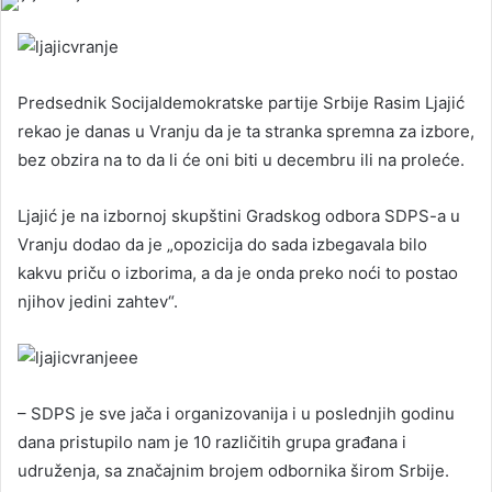
Predsednik Socijaldemokratske partije Srbije Rasim Ljajić
rekao je danas u Vranju da je ta stranka spremna za izbore,
bez obzira na to da li će oni biti u decembru ili na proleće.
Ljajić je na izbornoj skupštini Gradskog odbora SDPS-a u
Vranju dodao da je „opozicija do sada izbegavala bilo
kakvu priču o izborima, a da je onda preko noći to postao
njihov jedini zahtev“.
– SDPS je sve jača i organizovanija i u poslednjih godinu
dana pristupilo nam je 10 različitih grupa građana i
udruženja, sa značajnim brojem odbornika širom Srbije.