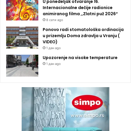
U ponedeljak otvaranje 16.
Internacionalne dečije radionice
animiranog filma ,,Zlatni puž 2026“
8 сати ago
Ponovo radi stomatološka ordinacija
u prizemlju Doma zdravlja u Vranju (
VIDEO)
1 дан ago
Upozorenje na visoke temperature
1 дан ago