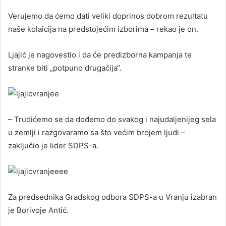
Verujemo da ćemo dati veliki doprinos dobrom rezultatu
naše kolaicija na predstojećim izborima – rekao je on.
Ljajić je nagovestio i da će predizborna kampanja te
stranke biti „potpuno drugačija“.
– Trudićemo se da dođemo do svakog i najudaljenijeg sela
u zemlji i razgovaramo sa što većim brojem ljudi –
zaključio je lider SDPS-a.
Za predsednika Gradskog odbora SDPS-a u Vranju izabran
je Borivoje Antić.